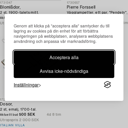
1731347
1730657
Blomlådor,
Pierre Forssell
2 st, 1900-talets mitt.
Vägglampetter, ett par, "Pendeln",
560 EUR
7 tim 37m
Skultuna.
Aktuellt bud
700 SEK
5d 5 tim
Utropspris
250 EUR
Aktuellt bud
Genom att klicka på "acceptera alla" samtycker du till
Utropspris
2 500 SEK
lagring av cookies på din enhet för att förbättra
navigeringen på webbplatsen, analysera webbplatsens
användning och anpassa vår marknadsföring.
Acceptera alla
Avvisa icke-nödvändiga
Inställningar
1724491
Dosor,
2 st, emalj, 1700-tal.
500 SEK
4d 8 tim
Aktuellt bud
Utropspris
2 000 SEK
ITALIAN VILLA