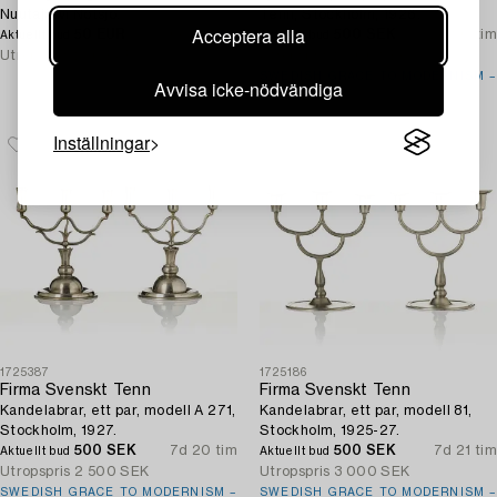
Nuutajärvi Notsjö.
Tenn, Stockholm, 1926.
Acceptera alla
50 EUR
6d 20 tim
500 SEK
7d 20 tim
Aktuellt bud
Aktuellt bud
Utropspris
250 EUR
Utropspris
2 500 SEK
SWEDISH GRACE TO MODERNISM –
Avvisa icke-nödvändiga
ONLINE
Inställningar
1725387
1725186
Firma Svenskt Tenn
Firma Svenskt Tenn
Kandelabrar, ett par, modell A 271,
Kandelabrar, ett par, modell 81,
Stockholm, 1927.
Stockholm, 1925-27.
500 SEK
7d 20 tim
500 SEK
7d 21 tim
Aktuellt bud
Aktuellt bud
Utropspris
2 500 SEK
Utropspris
3 000 SEK
SWEDISH GRACE TO MODERNISM –
SWEDISH GRACE TO MODERNISM –