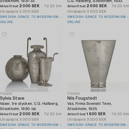
Stockholm, 1931-33.
C.G. Hallberg, Stockholm, 1933.
2 000 SEK
7d 20 tim
2 000 SEK
7d 20 tim
Aktuellt bud
Aktuellt bud
Utropspris
5 000 SEK
Utropspris
3 000 SEK
SWEDISH GRACE TO MODERNISM –
SWEDISH GRACE TO MODERNISM –
ONLINE
ONLINE
1725241
1725194
Sylvia Stave
Nils Fougstedt
Vaser, tre stycken, C.G. Hallberg,
Vas, Firma Svenskt Tenn,
Stockholm, 1930-tal.
Stockholm, 1925.
2 000 SEK
7d 20 tim
1 600 SEK
7d 20 tim
Aktuellt bud
Aktuellt bud
Utropspris
3 000 SEK
Utropspris
3 000 SEK
SWEDISH GRACE TO MODERNISM –
SWEDISH GRACE TO MODERNISM –