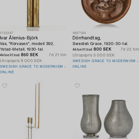
1725147
1697194
Ivar Ålenius-Björk
Dörrhandtag,
Vas, "Rörvasen", modell 392,
Swedish Grace, 1920-30-tal.
Ystad-Metall, 1930-tal.
800 SEK
7d 22 tim
Aktuellt bud
850 SEK
7d 21 tim
Utropspris
5 000 SEK
Aktuellt bud
Utropspris
8 000 SEK
SWEDISH GRACE TO MODERNISM –
SWEDISH GRACE TO MODERNISM –
ONLINE
ONLINE