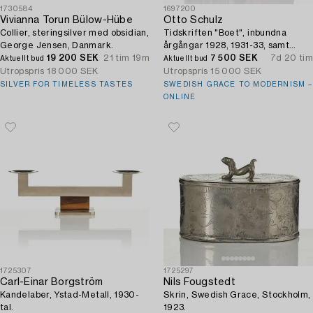
1730584
1697200
Vivianna Torun Bülow-Hübe
Otto Schulz
Collier, steringsilver med obsidian,
Tidskriften "Boet", inbundna
George Jensen, Danmark.
årgångar 1928, 1931-33, samt
19 200 SEK
21 tim 19m
lösnummer + tre "Nya Möbler" och
7 500 SEK
7d 20 tim
Aktuellt bud
Aktuellt bud
jubileumspublikation 1945.
Utropspris
18 000 SEK
Utropspris
15 000 SEK
SILVER FOR TIMELESS TASTES
SWEDISH GRACE TO MODERNISM –
ONLINE
1725307
1725297
Carl-Einar Borgström
Nils Fougstedt
Kandelaber, Ystad-Metall, 1930-
Skrin, Swedish Grace, Stockholm,
tal.
1923.