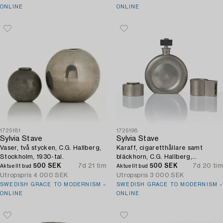
ONLINE
ONLINE
1725181
1725198
Sylvia Stave
Sylvia Stave
Vaser, två stycken, C.G. Hallberg,
Karaff, cigaretthållare samt
Stockholm, 1930-tal.
bläckhorn, C.G. Hallberg,
500 SEK
7d 21 tim
Stockholm, 1930-tal.
500 SEK
7d 20 tim
Aktuellt bud
Aktuellt bud
Utropspris
4 000 SEK
Utropspris
3 000 SEK
SWEDISH GRACE TO MODERNISM –
SWEDISH GRACE TO MODERNISM –
ONLINE
ONLINE