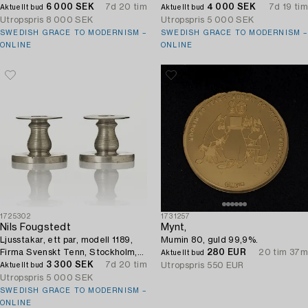
6 000 SEK
7d 20 tim
4 000 SEK
7d 19 tim
Aktuellt bud
Aktuellt bud
Utropspris
8 000 SEK
Utropspris
5 000 SEK
SWEDISH GRACE TO MODERNISM –
SWEDISH GRACE TO MODERNISM –
ONLINE
ONLINE
1725302
1731257
Nils Fougstedt
Mynt,
Ljusstakar, ett par, modell 1189,
Mumin 80, guld 99,9%.
Firma Svenskt Tenn, Stockholm,
280 EUR
20 tim 37m
Aktuellt bud
1929.
3 300 SEK
7d 20 tim
Utropspris
550 EUR
Aktuellt bud
Utropspris
5 000 SEK
SWEDISH GRACE TO MODERNISM –
ONLINE