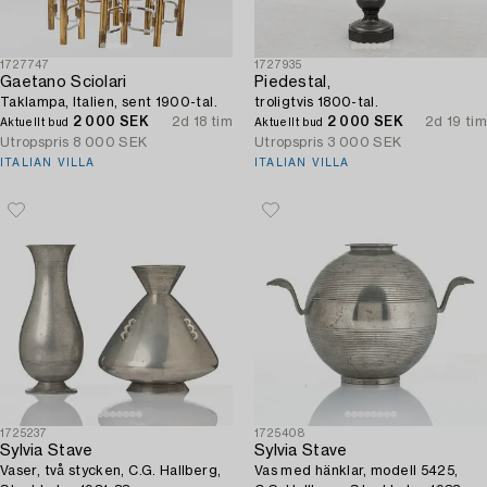
1727747
1727935
Gaetano Sciolari
Piedestal,
Taklampa, Italien, sent 1900-tal.
troligtvis 1800-tal.
2 000 SEK
2d 18 tim
2 000 SEK
2d 19 tim
Aktuellt bud
Aktuellt bud
Utropspris
8 000 SEK
Utropspris
3 000 SEK
ITALIAN VILLA
ITALIAN VILLA
1725237
1725408
Sylvia Stave
Sylvia Stave
Vaser, två stycken, C.G. Hallberg,
Vas med hänklar, modell 5425,