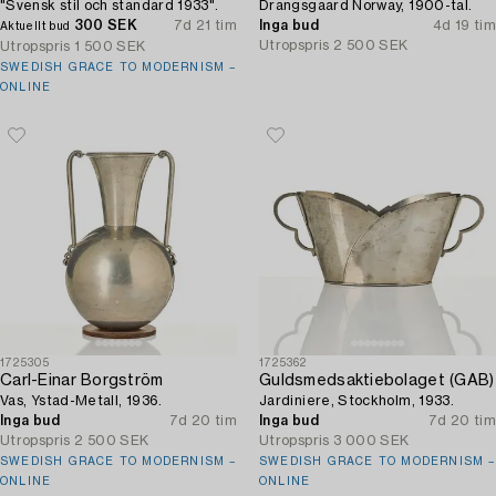
"Svensk stil och standard 1933".
Drangsgaard Norway, 1900-tal.
300 SEK
7d 21 tim
Inga bud
4d 19 tim
Aktuellt bud
Utropspris
2 500 SEK
Utropspris
1 500 SEK
SWEDISH GRACE TO MODERNISM –
ONLINE
1725305
1725362
Carl-Einar Borgström
Guldsmedsaktiebolaget (GAB)
Vas, Ystad-Metall, 1936.
Jardiniere, Stockholm, 1933.
Inga bud
7d 20 tim
Inga bud
7d 20 tim
Utropspris
2 500 SEK
Utropspris
3 000 SEK
SWEDISH GRACE TO MODERNISM –
SWEDISH GRACE TO MODERNISM –
ONLINE
ONLINE