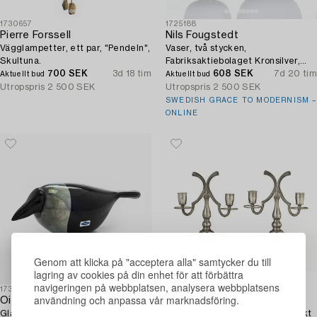
1730657
1725188
Pierre Forssell
Nils Fougstedt
Vägglampetter, ett par, "Pendeln",
Vaser, två stycken,
Skultuna.
Fabriksaktiebolaget Kronsilver,
700 SEK
3d 18 tim
Stockholm, 1933-34.
608 SEK
7d 20 tim
Aktuellt bud
Aktuellt bud
Utropspris
2 500 SEK
Utropspris
2 500 SEK
SWEDISH GRACE TO MODERNISM –
ONLINE
Genom att klicka på "acceptera alla" samtycker du till
lagring av cookies på din enhet för att förbättra
navigeringen på webbplatsen, analysera webbplatsens
1732450
1725298
användning och anpassa vår marknadsföring.
Oiva Toikka
Nils Fougstedt
Glasfågel, signerad Oiva Toikka
Ljusstakar, ett par, Firma Svenskt