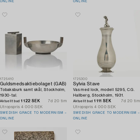
ONLINE
ONLINE
1725410
1725300
Guldsmedsaktiebolaget (GAB)
Sylvia Stave
Tobaksburk samt skål, Stockholm,
Vas med lock, modell 5295, C.G.
1930-tal.
Hallberg, Stockholm, 1931.
1 122 SEK
7d 20 tim
1 111 SEK
7d 20 tim
Aktuellt bud
Aktuellt bud
Utropspris
4 000 SEK
Utropspris
4 000 SEK
SWEDISH GRACE TO MODERNISM –
SWEDISH GRACE TO MODERNISM –
ONLINE
ONLINE