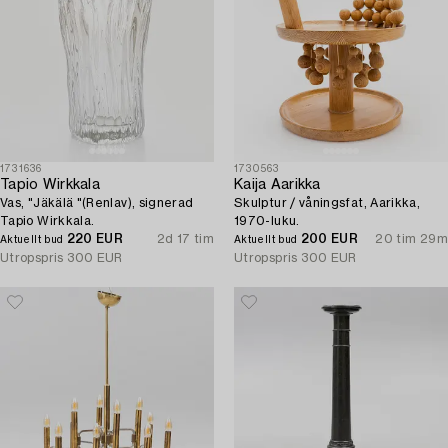
1731636
1730563
Tapio Wirkkala
Kaija Aarikka
Vas, "Jäkälä "(Renlav), signerad
Skulptur / våningsfat, Aarikka,
Tapio Wirkkala.
1970-luku.
220 EUR
2d 17 tim
200 EUR
20 tim 29m
Aktuellt bud
Aktuellt bud
Utropspris
300 EUR
Utropspris
300 EUR