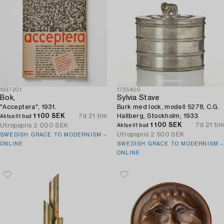
1697201
1725400
Bok,
Sylvia Stave
"Acceptera", 1931.
Burk med lock, modell 5278, C.G.
1 100 SEK
7d 21 tim
Hallberg, Stockholm, 1933.
Aktuellt bud
1 100 SEK
7d 21 tim
Utropspris
2 000 SEK
Aktuellt bud
Utropspris
2 500 SEK
SWEDISH GRACE TO MODERNISM –
ONLINE
SWEDISH GRACE TO MODERNISM –
ONLINE