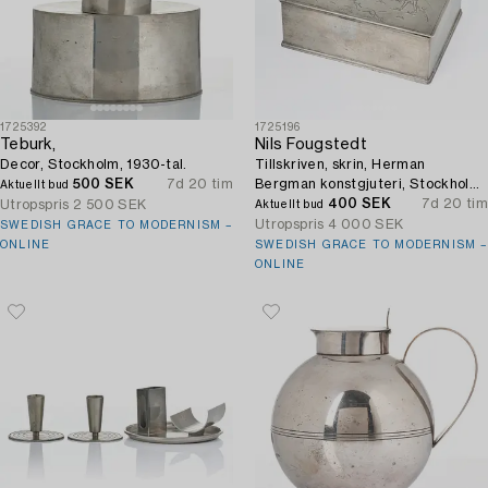
1725392
1725196
Teburk,
Nils Fougstedt
Decor, Stockholm, 1930-tal.
Tillskriven, skrin, Herman
500 SEK
7d 20 tim
Bergman konstgjuteri, Stockholm,
Aktuellt bud
1927.
400 SEK
7d 20 tim
Utropspris
2 500 SEK
Aktuellt bud
Utropspris
4 000 SEK
SWEDISH GRACE TO MODERNISM –
ONLINE
SWEDISH GRACE TO MODERNISM –
ONLINE