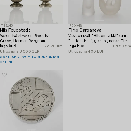
1725243
1730948
Nils Fougstedt
Timo Sarpaneva
Vaser, två stycken, Swedish
Vas och skål, "Hiidennyrkki" samt
Grace, Herman Bergman
"Hiidenkirnu", glas, signerad Timo
konstgjuteri, Stockholm, 1930.
Inga bud
7d 20 tim
Sarpaneva Iittala.
Inga bud
6d 20 tim
Utropspris
3 000 SEK
Utropspris
400 EUR
SWEDISH GRACE TO MODERNISM –
ONLINE