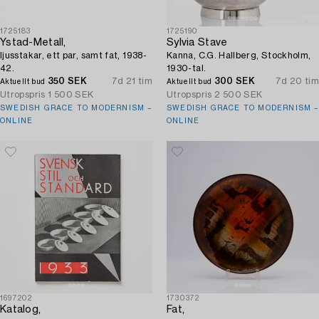
1725183
1725190
Ystad-Metall,
Sylvia Stave
ljusstakar, ett par, samt fat, 1938-
Kanna, C.G. Hallberg, Stockholm,
42.
1930-tal.
350 SEK
7d 21 tim
300 SEK
7d 20 tim
Aktuellt bud
Aktuellt bud
Utropspris
1 500 SEK
Utropspris
2 500 SEK
SWEDISH GRACE TO MODERNISM –
SWEDISH GRACE TO MODERNISM –
ONLINE
ONLINE
1697202
1730372
Katalog,
Fat,