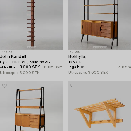
1726155
1731393
John Kandell
Bokhylla,
Hylla, "Pilaster", Källemo AB.
1950-tal.
3 000 SEK
11 tim 36m
Inga bud
5d 8 tim
Aktuellt bud
Utropspris
3 000 SEK
Utropspris
3 000 SEK