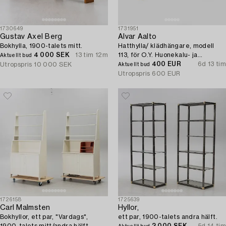
1730649
1731951
Gustav Axel Berg
Alvar Aalto
Bokhylla, 1900-talets mitt.
Hatthylla/ klädhängare, modell
4 000 SEK
13 tim 12m
113, för O.Y. Huonekalu- ja
Aktuellt bud
Rakennustyötehdas A.B 1930/40-
400 EUR
6d 13 tim
Utropspris
10 000 SEK
Aktuellt bud
tal.
Utropspris
600 EUR
1726158
1725639
Carl Malmsten
Hyllor,
Bokhyllor, ett par, "Vardags",
ett par, 1900-talets andra hälft.
1900-talets mitt/andra hälft.
2 000 SEK
5d 14 tim