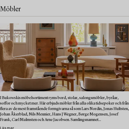
Möbler
I Bukowskis möbelsortiment ryms bord, stolar, salongsmöbler, byråar,
soffor och mycket mer. Här erbjuds möbler från alla olika tidsepoker och från
flera av de mest framstående formgivarna så som Lars Nordin, Jonas Hultsten,
Johan Åkerblad, Nils Meunier, Hans J Wegner, Børge Mogensen, Josef
Frank, Carl Malmsten och Arne Jacobsen. Samlingsnamnet...
Läs mer