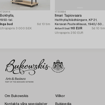
1726414
1730684
Bokhylla,
Ilmari Tapiovaara
1950-tal.
Hatthylla/klädhängare, KP 21,
Inga bud
6d 13 tim
Keravan Puuteollisuus, 1940/-50-
Utropspris
3 000 SEK
tal.
110 EUR
5d 10 tim
Aktuellt bud
Utropspris
250 EUR
Om Bukowskis
Villkor
Kontakta våra specialister
Bukipedia