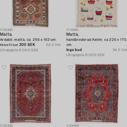
1728496
1716683
Matta,
Matta,
Ardabil, matta, ca. 265 x 163 cm.
handbroderad Kelim, ca 225 x 170
300 SEK
2d 2 tim
cm.
Aktuellt bud
Inga bud
3d 2 tim
Utropspris
8 000 SEK
Utropspris
8 000 SEK
1728498
1728499