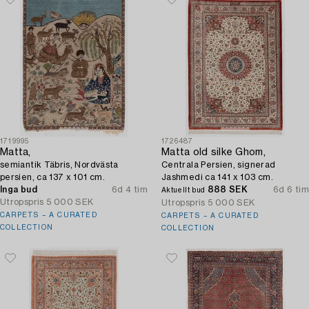
1719995
1726487
Matta,
Matta old silke Ghom,
semiantik Täbris, Nordvästa
Centrala Persien, signerad
persien, ca 137 x 101 cm.
Jashmedi ca 141 x 103 cm.
Inga bud
6d 4 tim
888 SEK
6d 6 tim
Aktuellt bud
Utropspris
5 000 SEK
Utropspris
5 000 SEK
CARPETS – A CURATED
CARPETS – A CURATED
COLLECTION
COLLECTION