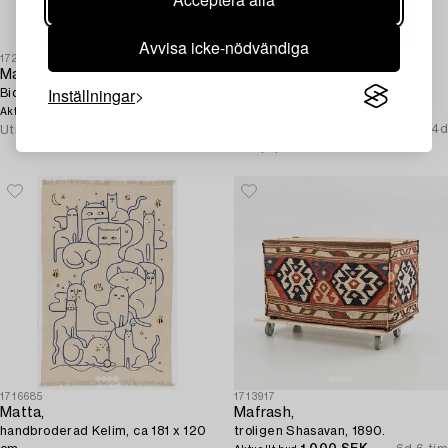
Avvisa icke-nödvändiga
1726022
1724597
Matta,
Matta,
Inställningar
Bidjar, ca 305 x 200 cm.
semiantik, Keshan, ca 310 x 215
1 000 SEK
4d
cm.
Aktuellt bud
Inga bud
4d
Utropspris
6 000 SEK
Utropspris
6 000 SEK
1716685
1713917
Matta,
Mafrash,
handbroderad Kelim, ca 181 x 120
troligen Shasavan, 1890.