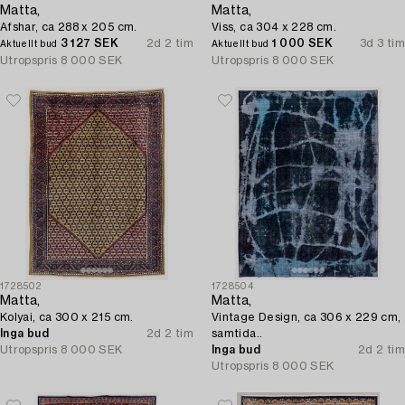
Matta,
Matta,
Afshar, ca 288 x 205 cm.
Viss, ca 304 x 228 cm.
3 127 SEK
2d 2 tim
1 000 SEK
3d 3 tim
Aktuellt bud
Aktuellt bud
Utropspris
8 000 SEK
Utropspris
8 000 SEK
1728502
1728504
Matta,
Matta,
Kolyai, ca 300 x 215 cm.
Vintage Design, ca 306 x 229 cm,
Inga bud
2d 2 tim
samtida..
Utropspris
8 000 SEK
Inga bud
2d 2 tim
Utropspris
8 000 SEK