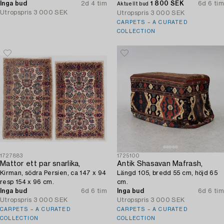
Inga bud
2d 4 tim
1 800 SEK
6d 6 tim
Aktuellt bud
Utropspris
3 000 SEK
Utropspris
3 000 SEK
CARPETS – A CURATED
COLLECTION
1727883
1725100
Mattor ett par snarlika,
Antik Shasavan Mafrash,
Kirman, södra Persien, ca 147 x 94
Längd 105, bredd 55 cm, höjd 65
resp 154 x 96 cm.
cm.
Inga bud
6d 6 tim
Inga bud
6d 6 tim
Utropspris
3 000 SEK
Utropspris
3 000 SEK
CARPETS – A CURATED
CARPETS – A CURATED
COLLECTION
COLLECTION