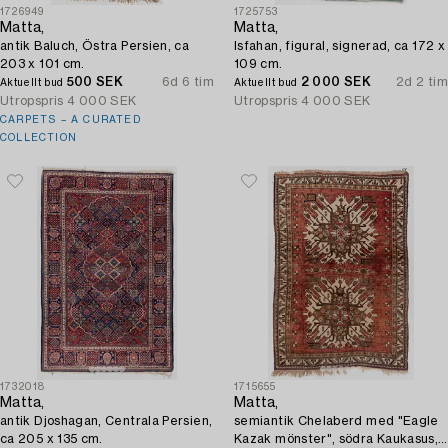
1726949
1725753
Matta,
Matta,
antik Baluch, Östra Persien, ca
Isfahan, figural, signerad, ca 172 x
203 x 101 cm.
109 cm.
500 SEK
6d 6 tim
2 000 SEK
2d 2 tim
Aktuellt bud
Aktuellt bud
Utropspris
4 000 SEK
Utropspris
4 000 SEK
CARPETS – A CURATED
COLLECTION
1732018
1715655
Matta,
Matta,
antik Djoshagan, Centrala Persien,
semiantik Chelaberd med "Eagle
ca 205 x 135 cm.
Kazak mönster", södra Kaukasus,