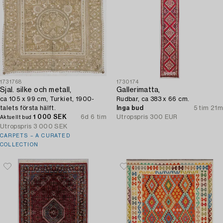
1731768
1730174
Sjal. silke och metall,
Gallerimatta,
ca 105 x 99 cm, Turkiet, 1900-
Rudbar, ca 383 x 66 cm.
talets första hälft.
Inga bud
5 tim 21m
1 000 SEK
6d 6 tim
Utropspris
300 EUR
Aktuellt bud
Utropspris
3 000 SEK
CARPETS – A CURATED
COLLECTION