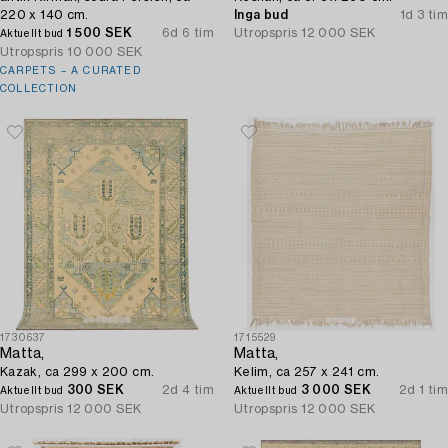
220 x 140 cm.
Inga bud
1d 3 tim
1 500 SEK
6d 6 tim
Utropspris
12 000 SEK
Aktuellt bud
Utropspris
10 000 SEK
CARPETS – A CURATED
COLLECTION
1730637
1715529
Matta,
Matta,
Kazak, ca 299 x 200 cm.
Kelim, ca 257 x 241 cm.
300 SEK
2d 4 tim
3 000 SEK
2d 1 tim
Aktuellt bud
Aktuellt bud
Utropspris
12 000 SEK
Utropspris
12 000 SEK