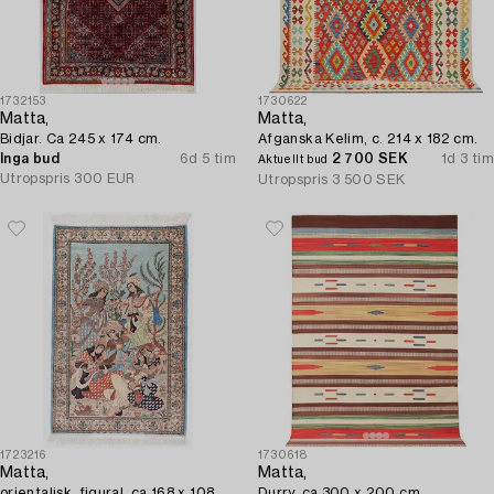
1732153
1730622
Matta,
Matta,
Bidjar. Ca 245 x 174 cm.
Afganska Kelim, c. 214 x 182 cm.
Inga bud
6d 5 tim
2 700 SEK
1d 3 tim
Aktuellt bud
Utropspris
300 EUR
Utropspris
3 500 SEK
1723216
1730618
Matta,
Matta,
orientalisk, figural, ca 168 x 108
Durry, ca 300 x 200 cm.