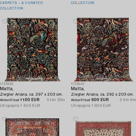
CARPETS – A CURATED
COLLECTION
COLLECTION
1726839
1726833
Matta,
Matta,
Ziegler Ariana, ca. 297 x 203 cm.
Ziegler Ariana, ca. 292 x 203 cm.
1 100 EUR
5 tim 33m
600 EUR
5 tim 9m
Aktuellt bud
Aktuellt bud
Utropspris
1 400 EUR
Utropspris
1 500 EUR