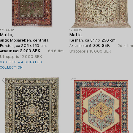
1724402
1730627
Matta,
Matta,
antik Mobarekeh, centrala
Keshan, ca 347 x 250 cm.
Persien, ca 208 x 130 cm.
5 000 SEK
2d 4 tim
Aktuellt bud
2 200 SEK
6d 6 tim
Utropspris
13 000 SEK
Aktuellt bud
Utropspris
12 000 SEK
CARPETS – A CURATED
COLLECTION