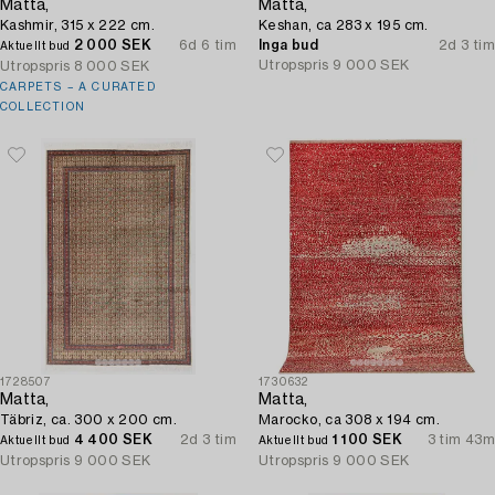
Matta,
Matta,
Kashmir, 315 x 222 cm.
Keshan, ca 283 x 195 cm.
2 000 SEK
6d 6 tim
Inga bud
2d 3 tim
Aktuellt bud
Utropspris
9 000 SEK
Utropspris
8 000 SEK
CARPETS – A CURATED
COLLECTION
1728507
1730632
Matta,
Matta,
Täbriz, ca. 300 x 200 cm.
Marocko, ca 308 x 194 cm.
4 400 SEK
2d 3 tim
1 100 SEK
3 tim 43m
Aktuellt bud
Aktuellt bud
Utropspris
9 000 SEK
Utropspris
9 000 SEK