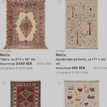
1730633
1716691
Matta,
Matta ,
Täbriz, ca 270 x 187 cm.
handbroderad Kelim, ca 177 x 122
2 500 SEK
3 tim 21m
cm.
Aktuellt bud
500 SEK
3d 23 tim
Utropspris
6 000 SEK
Aktuellt bud
Utropspris
6 000 SEK