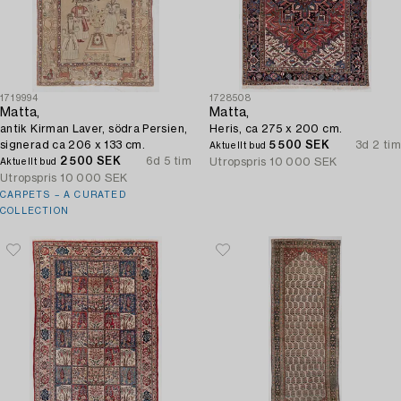
1719994
1728508
Matta,
Matta,
antik Kirman Laver, södra Persien,
Heris, ca 275 x 200 cm.
signerad ca 206 x 133 cm.
5 500 SEK
3d 2 tim
Aktuellt bud
2 500 SEK
6d 5 tim
Utropspris
10 000 SEK
Aktuellt bud
Utropspris
10 000 SEK
CARPETS – A CURATED
COLLECTION