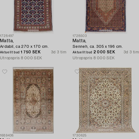
1728497
1728503
Matta,
Matta,
Ardabil, ca 270 x 170 cm.
Senneh, ca. 305 x 196 cm.
1 750 SEK
3d 3 tim
2 000 SEK
3d 3 tim
Aktuellt bud
Aktuellt bud
Utropspris
8 000 SEK
Utropspris
8 000 SEK
1689436
1730625