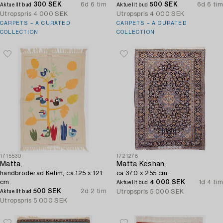
300 SEK
6d 6 tim
ca 234 x 164 cm.
500 SEK
6d 6 tim
Aktuellt bud
Aktuellt bud
Utropspris
4 000 SEK
Utropspris
4 000 SEK
CARPETS – A CURATED
CARPETS – A CURATED
COLLECTION
COLLECTION
1715530
1721278
Matta,
Matta Keshan,
handbroderad Kelim, ca 125 x 121
ca 370 x 255 cm.
cm.
4 000 SEK
1d 4 tim
Aktuellt bud
500 SEK
2d 2 tim
Utropspris
5 000 SEK
Aktuellt bud
Utropspris
5 000 SEK