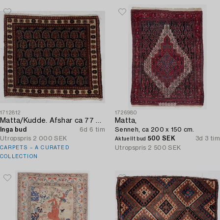
1712812
1726980
Matta/Kudde. Afshar ca 77 x 66 cm.
Matta,
Inga bud
6d 6 tim
Senneh, ca 200 x 150 cm.
Utropspris
2 000 SEK
500 SEK
3d 3 tim
Aktuellt bud
Utropspris
2 500 SEK
CARPETS – A CURATED
COLLECTION