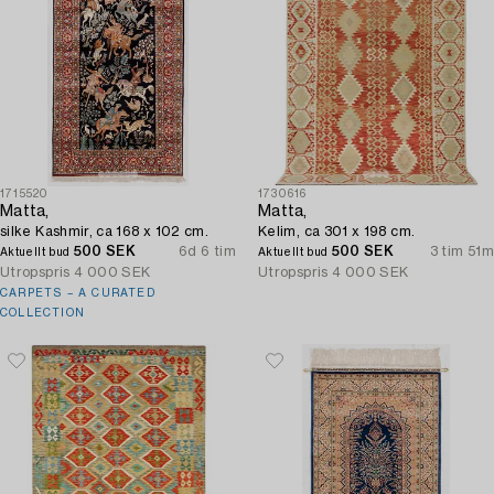
1715520
1730616
Matta,
Matta,
silke Kashmir, ca 168 x 102 cm.
Kelim, ca 301 x 198 cm.
500 SEK
6d 6 tim
500 SEK
3 tim 51m
Aktuellt bud
Aktuellt bud
Utropspris
4 000 SEK
Utropspris
4 000 SEK
CARPETS – A CURATED
COLLECTION