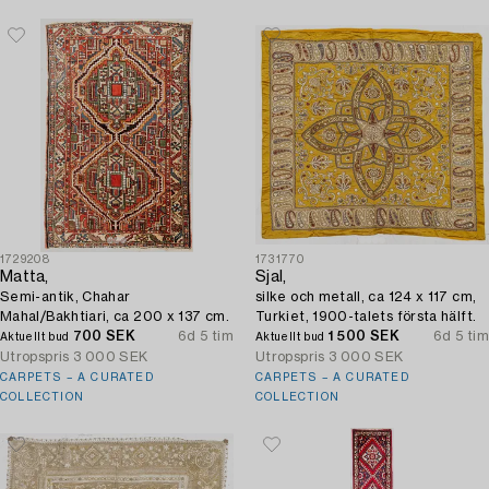
1729208
1731770
Matta,
Sjal,
Semi-antik, Chahar
silke och metall, ca 124 x 117 cm,
Mahal/Bakhtiari, ca 200 x 137 cm.
Turkiet, 1900-talets första hälft.
700 SEK
6d 5 tim
1 500 SEK
6d 5 tim
Aktuellt bud
Aktuellt bud
Utropspris
3 000 SEK
Utropspris
3 000 SEK
CARPETS – A CURATED
CARPETS – A CURATED
COLLECTION
COLLECTION