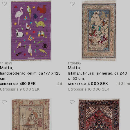
1716699
1726498
Matta,
Matta,
handbroderad Kelim, ca 177 x 123
Isfahan, figural, signerad, ca 240
cm.
x 150 cm.
450 SEK
4d
4 000 SEK
1d 3 tim
Aktuellt bud
Aktuellt bud
Utropspris
9 000 SEK
Utropspris
10 000 SEK