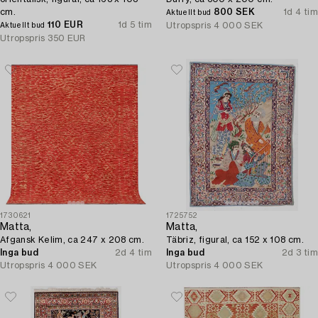
cm.
800 SEK
1d 4 tim
Aktuellt bud
110 EUR
1d 5 tim
Utropspris
4 000 SEK
Aktuellt bud
Utropspris
350 EUR
1730621
1725752
Matta,
Matta,
Afgansk Kelim, ca 247 x 208 cm.
Täbriz, figural, ca 152 x 108 cm.
Inga bud
2d 4 tim
Inga bud
2d 3 tim
Utropspris
4 000 SEK
Utropspris
4 000 SEK