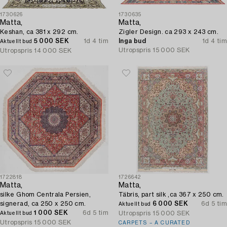
1730626
1730635
Matta,
Matta,
Keshan, ca 381 x 292 cm.
Zigler Design. ca 293 x 243 cm.
5 000 SEK
1d 4 tim
Inga bud
1d 4 tim
Aktuellt bud
Utropspris
15 000 SEK
Utropspris
14 000 SEK
1722818
1726642
Matta,
Matta,
silke Ghom Centrala Persien,
Täbris, part silk ,ca 367 x 250 cm.
signerad, ca 250 x 250 cm.
6 000 SEK
6d 5 tim
Aktuellt bud
1 000 SEK
6d 5 tim
Utropspris
15 000 SEK
Aktuellt bud
Utropspris
15 000 SEK
CARPETS – A CURATED