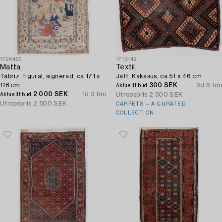
1726495
1713142
Matta,
Textil,
Täbriz, figural, signerad, ca 171 x
Jaff, Kakasus, ca 51 x 46 cm.
118 cm.
300 SEK
6d 6 tim
Aktuellt bud
2 000 SEK
1d 3 tim
Utropspris
2 500 SEK
Aktuellt bud
Utropspris
2 500 SEK
CARPETS – A CURATED
COLLECTION