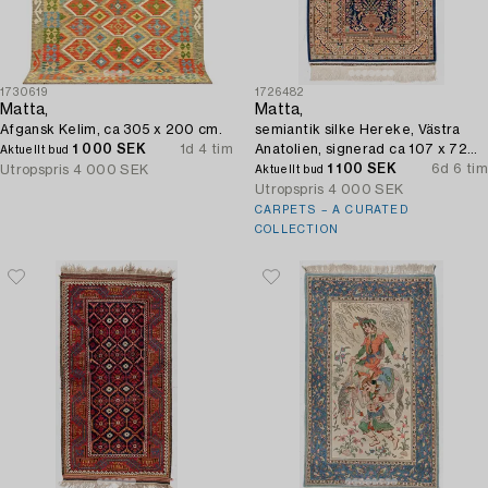
1730619
1726482
Matta,
Matta,
Afgansk Kelim, ca 305 x 200 cm.
semiantik silke Hereke, Västra
1 000 SEK
1d 4 tim
Anatolien, signerad ca 107 x 72
Aktuellt bud
cm.
1 100 SEK
6d 6 tim
Utropspris
4 000 SEK
Aktuellt bud
Utropspris
4 000 SEK
CARPETS – A CURATED
COLLECTION