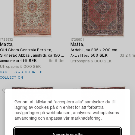
1722932
1728501
Matta,
Matta,
Old Ghom Centrala Persien,
Ardabil, ca 295 x 200 cm.
Signerad Abbas Janshidi, ca 150 x
500 SEK
3d 2 tim
Aktuellt bud
93 cm.
1 111 SEK
6d 6 tim
Utropspris
6 000 SEK
Aktuellt bud
Utropspris
5 000 SEK
CARPETS – A CURATED
COLLECTION
Genom att klicka på "acceptera alla" samtycker du till
lagring av cookies på din enhet för att förbättra
navigeringen på webbplatsen, analysera webbplatsens
användning och anpassa vår marknadsföring.
Acceptera alla