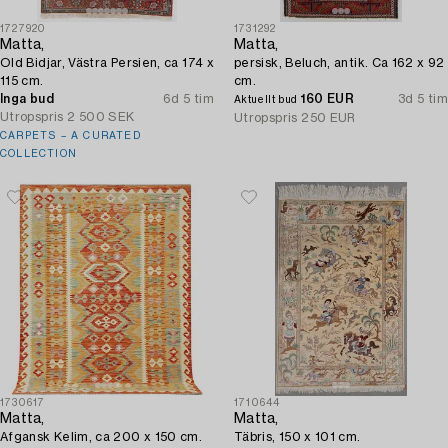
1727920
1731292
Matta,
Matta,
Old Bidjar, Västra Persien, ca 174 x
persisk, Beluch, antik. Ca 162 x 92
115 cm.
cm.
Inga bud
6d 5 tim
160 EUR
3d 5 tim
Aktuellt bud
Utropspris
2 500 SEK
Utropspris
250 EUR
CARPETS – A CURATED
COLLECTION
1730617
1710644
Matta,
Matta,
Afgansk Kelim, ca 200 x 150 cm.
Täbris, 150 x 101 cm.