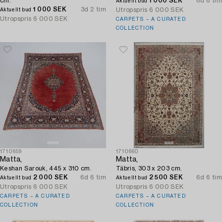
cm.
1 000 SEK
6d 6 tim
Aktuellt bud
1 000 SEK
3d 2 tim
Utropspris
6 000 SEK
Aktuellt bud
Utropspris
6 000 SEK
CARPETS – A CURATED
COLLECTION
1710659
1710660
Matta,
Matta,
Keshan Sarouk, 445 x 310 cm.
Täbris, 303 x 203 cm.
2 000 SEK
6d 6 tim
2 500 SEK
6d 6 tim
Aktuellt bud
Aktuellt bud
Utropspris
6 000 SEK
Utropspris
6 000 SEK
CARPETS – A CURATED
CARPETS – A CURATED
COLLECTION
COLLECTION