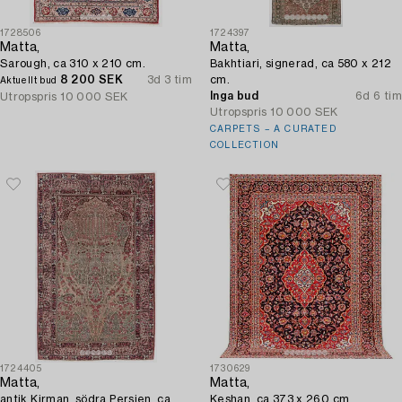
1728506
1724397
Matta,
Matta,
Sarough, ca 310 x 210 cm.
Bakhtiari, signerad, ca 580 x 212
8 200 SEK
3d 3 tim
cm.
Aktuellt bud
Inga bud
6d 6 tim
Utropspris
10 000 SEK
Utropspris
10 000 SEK
CARPETS – A CURATED
COLLECTION
1724405
1730629
Matta,
Matta,
antik Kirman, södra Persien, ca
Keshan, ca 373 x 260 cm.