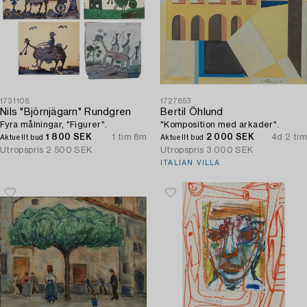
1731108
1727853
Nils "Björnjägarn" Rundgren
Bertil Öhlund
Fyra målningar, "Figurer".
"Komposition med arkader".
1 800 SEK
1 tim 8m
2 000 SEK
4d 2 tim
Aktuellt bud
Aktuellt bud
Utropspris
2 500 SEK
Utropspris
3 000 SEK
ITALIAN VILLA