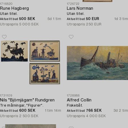
1716820
1726722
Rune Hagberg
Lars Norrman
Utan titel.
Utan titel.
500 SEK
5d 1 tim
50 EUR
1d 3 tim
Aktuellt bud
Aktuellt bud
Utropspris
5 000 SEK
Utropspris
250 EUR
1731109
1728986
Nils "Björnjägarn" Rundgren
Alfred Collin
Tre målningar, "Figurer".
Fiskebåt.
600 SEK
1 tim 14m
766 SEK
3d 2 tim
Aktuellt bud
Aktuellt bud
Utropspris
2 500 SEK
Utropspris
4 000 SEK