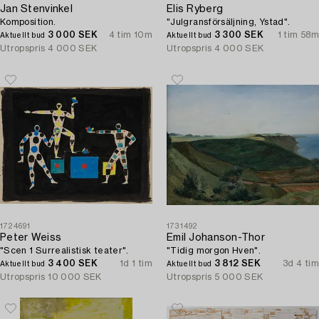
Jan Stenvinkel
Elis Ryberg
Komposition.
"Julgransförsäljning, Ystad".
3 000 SEK
4 tim 10m
3 300 SEK
1 tim 58m
Aktuellt bud
Aktuellt bud
Utropspris
4 000 SEK
Utropspris
4 000 SEK
1724691
1731492
Peter Weiss
Emil Johanson-Thor
"Scen 1 Surrealistisk teater".
"Tidig morgon Hven".
3 400 SEK
1d 1 tim
3 812 SEK
3d 4 tim
Aktuellt bud
Aktuellt bud
Utropspris
10 000 SEK
Utropspris
5 000 SEK