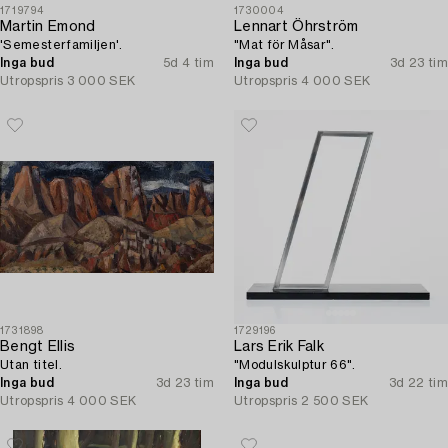
1719794
1730004
Martin Emond
Lennart Öhrström
'Semesterfamiljen'.
"Mat för Måsar".
Inga bud
5d 4 tim
Inga bud
3d 23 tim
Utropspris
3 000 SEK
Utropspris
4 000 SEK
1731898
1729196
Bengt Ellis
Lars Erik Falk
Utan titel.
"Modulskulptur 66".
Inga bud
3d 23 tim
Inga bud
3d 22 tim
Utropspris
4 000 SEK
Utropspris
2 500 SEK