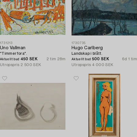
1731213
1730735
Uno Vallman
Hugo Carlberg
"Timmerfora".
Landskap i blått.
450 SEK
2 tim 28m
500 SEK
6d 1 tim
Aktuellt bud
Aktuellt bud
Utropspris
2 500 SEK
Utropspris
4 000 SEK