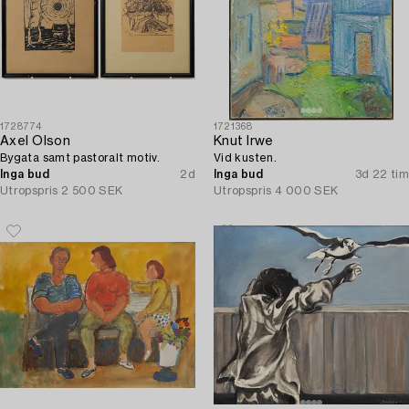
1728774
1721368
Axel Olson
Knut Irwe
Bygata samt pastoralt motiv.
Vid kusten.
Inga bud
2d
Inga bud
3d 22 tim
Utropspris
2 500 SEK
Utropspris
4 000 SEK