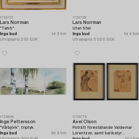
1726767
1726728
Lars Norrman
Lars Norrman
"Tahiti".
Utan titel.
Inga bud
1d 3 tim
Inga bud
1d 4 tim
Utropspris
250 EUR
Utropspris
3 000 SEK
1729868
1728776
Inge Pettersson
Axel Olson
"Vårbjörk", triptyk.
Poträtt föreställande Valdemar
Inga bud
3d 3 tim
Lorentzon, samt karikatyr
Utropspris
300 EUR
föreställande Kamrer Ingvarsson.
Inga bud
1d 1 tim