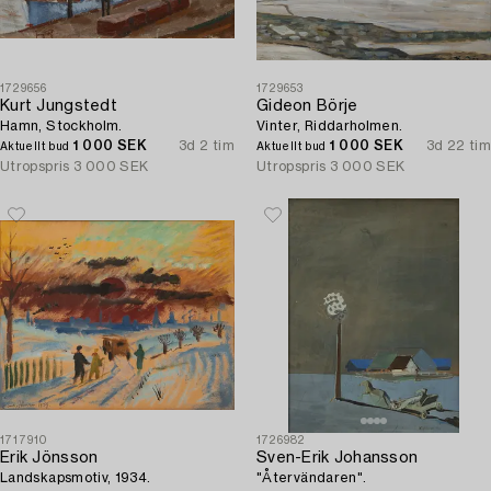
1729656
1729653
Kurt Jungstedt
Gideon Börje
Hamn, Stockholm.
Vinter, Riddarholmen.
1 000 SEK
3d 2 tim
1 000 SEK
3d 22 tim
Aktuellt bud
Aktuellt bud
Utropspris
3 000 SEK
Utropspris
3 000 SEK
1717910
1726982
Erik Jönsson
Sven-Erik Johansson
Landskapsmotiv, 1934.
"Återvändaren".