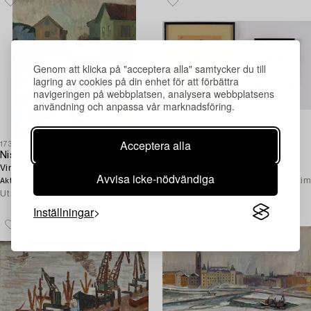
Genom att klicka på "acceptera alla" samtycker du till
lagring av cookies på din enhet för att förbättra
navigeringen på webbplatsen, analysera webbplatsens
användning och anpassa vår marknadsföring.
Acceptera alla
1730459
1728773
Nisse Zetterberg
Axel Olson
Vinterlandskap med hus.
Porträtt samt hamnmotiv.
Avvisa icke-nödvändiga
800 SEK
2d 1 tim
1 000 SEK
1d 1 tim
Aktuellt bud
Aktuellt bud
Utropspris
2 500 SEK
Utropspris
2 500 SEK
Inställningar