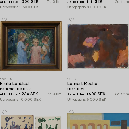
1 000 SEK
7d 3 tim
1 111 SEK
3d 1 tim
Aktuellt bud
Aktuellt bud
Utropspris
2 500 SEK
Utropspris
8 000 SEK
1731569
1726977
Emilia Lönblad
Lennart Rodhe
Barn vid fruktträd.
Utan titel.
1 234 SEK
7d 3 tim
1 500 SEK
3d 1 tim
Aktuellt bud
Aktuellt bud
Utropspris
10 000 SEK
Utropspris
5 000 SEK