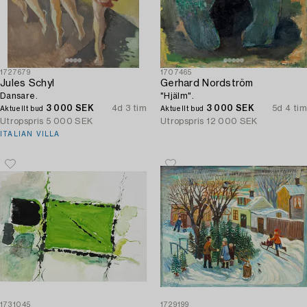
1727679
1707465
Jules Schyl
Gerhard Nordström
Dansare.
"Hjälm".
3 000 SEK
4d 3 tim
3 000 SEK
5d 4 tim
Aktuellt bud
Aktuellt bud
Utropspris
5 000 SEK
Utropspris
12 000 SEK
ITALIAN VILLA
1731045
1729199