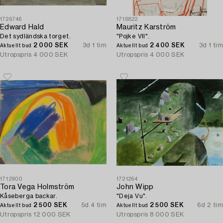
1726746
1716822
Edward Hald
Mauritz Karström
Det sydländska torget.
"Pojke VII".
2 000 SEK
3d 1 tim
2 400 SEK
3d 1 tim
Aktuellt bud
Aktuellt bud
Utropspris
4 000 SEK
Utropspris
4 000 SEK
1712900
1721264
Tora Vega Holmström
John Wipp
Kåseberga backar.
"Deja Vu".
2 500 SEK
5d 4 tim
2 500 SEK
6d 2 tim
Aktuellt bud
Aktuellt bud
Utropspris
12 000 SEK
Utropspris
8 000 SEK