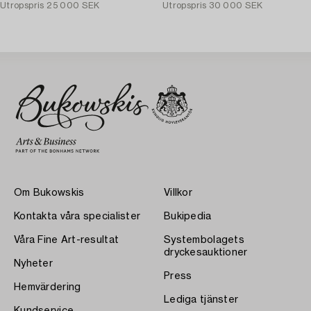
Utropspris
25 000 SEK
Utropspris
30 000 SEK
Om Bukowskis
Villkor
Kontakta våra specialister
Bukipedia
Våra Fine Art-resultat
Systembolagets
dryckesauktioner
Nyheter
Press
Hemvärdering
Lediga tjänster
Kundservice