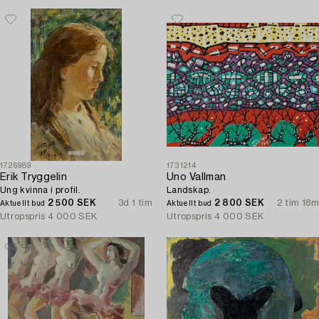
1726989
1731214
Erik Tryggelin
Uno Vallman
Ung kvinna i profil.
Landskap.
2 500 SEK
3d 1 tim
2 800 SEK
2 tim 18m
Aktuellt bud
Aktuellt bud
Utropspris
4 000 SEK
Utropspris
4 000 SEK