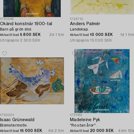
1730246
1726710
Okänd konstnär 1900-tal
Anders Palmér
Barn på grön stol.
Landskap.
5 800 SEK
2d 1 tim
10 000 SEK
1d 1 tim
Aktuellt bud
Aktuellt bud
Utropspris
2 500 SEK
Utropspris
15 000 SEK
1730001
1731165
Isaac Grünewald
Madeleine Pyk
Blomstermotiv.
"Ro utan åror".
15 000 SEK
6d 2 tim
20 000 SEK
44m 10s
Aktuellt bud
Aktuellt bud