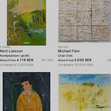
1726993
1697937
Kent Larsson
Michael Fare
Komposition i grönt.
Utan titel.
4 776 SEK
3d 1 tim
5 000 SEK
3d
Aktuellt bud
Aktuellt bud
Utropspris
3 000 SEK
Utropspris
10 000 SEK