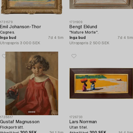
1731579
1731909
Emil Johanson-Thor
Bengt Eklund
Cagnes.
"Nature Morte".
Inga bud
7d 4 tim
Inga bud
7d 4 tim
Utropspris
3 000 SEK
Utropspris
2 500 SEK
1728817
1726733
Gustaf Magnusson
Lars Norrman
Flickporträtt.
Utan titel.
300 SEK
3d 1 tim
300 SEK
1d 4 tim
Aktuellt bud
Aktuellt bud