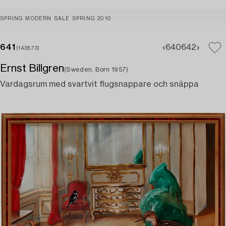
SPRING MODERN SALE SPRING 2010
641
640
642
(143873)
Ernst Billgren
(Sweden, Born 1957)
Vardagsrum med svartvit flugsnappare och snäppa