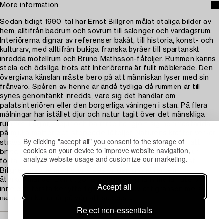
More information
Sedan tidigt 1990-tal har Ernst Billgren målat otaliga bilder av
hem, alltifrån badrum och sovrum till salonger och vardagsrum.
Interiörerna dignar av referenser bakåt, till historia, konst- och
kulturarv, med alltifrån bukiga franska byråer till spartanskt
inredda motellrum och Bruno Mathsson-fåtöljer. Rummen känns
stela och ödsliga trots att interiörerna är fullt möblerade. Den
övergivna känslan måste bero på att människan lyser med sin
frånvaro. Spåren av henne är ändå tydliga då rummen är till
synes genomtänkt inredda, vare sig det handlar om
palatsinteriören eller den borgerliga våningen i stan. På flera
målningar har istället djur och natur tagit över det mänskliga
rummet. Fåglar, rådjur och barrträd har gjort sig hemmastadda
på mjuka mattor och stoppade fåtöljer. Naturens krafter verkar
By clicking "accept all" you consent to the storage of
sträva efter att återta sitt förlorade territorium genom att
cookies on your device to improve website navigation,
bryta ner de överdådiga salongerna och hämta livskraft ur
analyze website usage and customize our marketing.
förfallet. I den svit med stora interiörmålningar som Ernst
Billgren målade med start 1999 är den gröna färgen
återkommande. Den utgör en färgmässig länk mellan ute och
Accept all
inne och förstärker ytterligare känslan av att gränsen mellan
natur och kultur är på väg att suddas ut.
Reject non-essentials