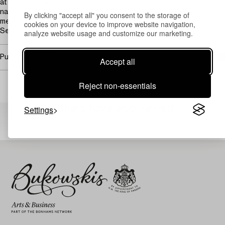
att stanna på Torreby till september. Bland slottets mer
namnkunniga gäster återfinns såväl Greta Garbo som
By clicking "accept all" you consent to the storage of
medlemmar ur både Sveriges och Monacos kungafamiljer.
cookies on your device to improve website navigation,
Sedan år 1961 ligger Torrebys golfklubb på ägorna.
analyze website usage and customize our marketing.
Purchasing info
Accept all
Reject non-essentials
Others have also viewed
Settings