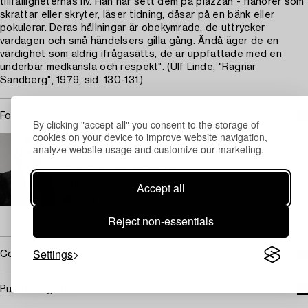
tillfälligheternas liv. Han har sett dem på piazzan - flanörer som
skrattar eller skryter, läser tidning, dåsar på en bänk eller
pokulerar. Deras hållningar är obekymrade, de uttrycker
vardagen och små händelsers gilla gång. Ändå äger de en
värdighet som aldrig ifrågasätts, de är uppfattade med en
underbar medkänsla och respekt". (Ulf Linde, "Ragnar
Sandberg", 1979, sid. 130-131.)
For condition report contact specialist
By clicking "accept all" you consent to the storage of
cookies on your device to improve website navigation,
STOCKHOLM
analyze website usage and customize our marketing.
Amanda Wahrgren
Head Specialist Modern Art
+46 (0)702 53 14 89
Accept all
Email
→ Sell with Bukowskis
Reject non-essentials
Settings
Covered by droit de suite
Purchasing info