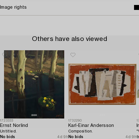
Image rights
Others have also viewed
1723333
1732290
1
Ernst Norlind
Karl-Einar Andersson
I
Untitled.
Composition.
"
No bids
4d 9h
No bids
4d 9h
t