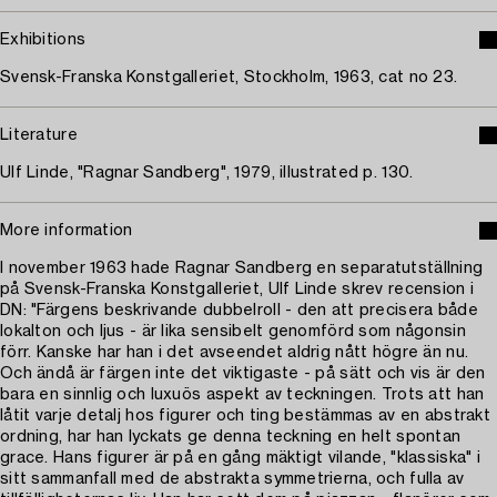
Exhibitions
Svensk-Franska Konstgalleriet, Stockholm, 1963, cat no 23.
Literature
Ulf Linde, "Ragnar Sandberg", 1979, illustrated p. 130.
More information
I november 1963 hade Ragnar Sandberg en separatutställning
på Svensk-Franska Konstgalleriet, Ulf Linde skrev recension i
DN: "Färgens beskrivande dubbelroll - den att precisera både
lokalton och ljus - är lika sensibelt genomförd som någonsin
förr. Kanske har han i det avseendet aldrig nått högre än nu.
Och ändå är färgen inte det viktigaste - på sätt och vis är den
bara en sinnlig och luxuös aspekt av teckningen. Trots att han
låtit varje detalj hos figurer och ting bestämmas av en abstrakt
ordning, har han lyckats ge denna teckning en helt spontan
grace. Hans figurer är på en gång mäktigt vilande, "klassiska" i
sitt sammanfall med de abstrakta symmetrierna, och fulla av