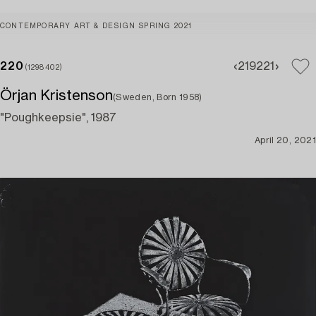
CONTEMPORARY ART & DESIGN SPRING 2021
220
219
221
(1298402)
Örjan Kristenson
(Sweden, Born 1958)
"Poughkeepsie", 1987
April 20, 2021