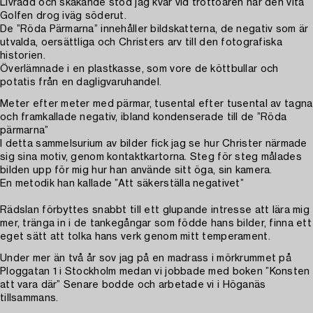
Livrädd och skakande stod jag kvar vid trottoaren när den vita
Golfen drog iväg söderut.
De ”Röda Pärmarna” innehåller bildskatterna, de negativ som är
utvalda, oersättliga och Christers arv till den fotografiska
historien.
Överlämnade i en plastkasse, som vore de köttbullar och
potatis från en dagligvaruhandel.
Meter efter meter med pärmar, tusental efter tusental av tagna
och framkallade negativ, ibland kondenserade till de ”Röda
pärmarna”
I detta sammelsurium av bilder fick jag se hur Christer närmade
sig sina motiv, genom kontaktkartorna. Steg för steg målades
bilden upp för mig hur han använde sitt öga, sin kamera.
En metodik han kallade ”Att säkerställa negativet”
Rädslan förbyttes snabbt till ett glupande intresse att lära mig
mer, tränga in i de tankegångar som födde hans bilder, finna ett
eget sätt att tolka hans verk genom mitt temperament.
Under mer än två år sov jag på en madrass i mörkrummet på
Ploggatan 1 i Stockholm medan vi jobbade med boken ”Konsten
att vara där” Senare bodde och arbetade vi i Höganäs
tillsammans.