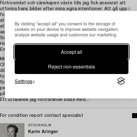
Förtroendet och vänskapen växte tills jag fick ansvaret att
utforma hans bilder efter mina egna intentioner: Att gå upp i
format, använda olika fotografiska papper och framkallare för
att understryka min tolkning av hans verk. I arbetet ingick också
By clicking "accept all" you consent to the storage of
att kurera utställningar, hålla kontakt med samlare och utbilda
cookies on your device to improve website navigation,
assistenter.
analyze website usage and customize our marketing.
Som tack för hjälpen överlämnade Christer sin
Hasselbladsmedalj offentligen till mig.
En gest som var ganska överväldigade.
Accept all
Mina egna bilder är väsentligt annorlunda.
Christer tyckte inte om epigoner, det gällde att hålla sig undan
Reject non-essentials
döda hundar, fattiga barn och allt som närmade sig hans egen
fotografi.
Settings
Som pedagog hade han istället förmågan att locka fram
personligheten bakom fotografen, säga ”Det här du, fortsätt
på den linjen!”
Ett uttalande jag fortfarande slåss med…"
For condition report contact specialist
STOCKHOLM
Karin Aringer