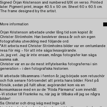
Signed Örjan Kristenson and numbered II/IX on verso. Printed
later. Pigment print, image 40.5 x 50 cm. Sheet 60 x 60.5 cm.
The frame designed by the artist.
More information
Örjan Kristenson arbetade under lång tid som kopist åt
Christer Strömholm. Han beskriver dessa år och sin egen
fotografiska utveckling med följande ord:
"Att arbeta med Christer Strömholms bilder var en omtumlande
resa för mig – för att inte säga livsavgörande.
Jo, jag vet. Jag är inte ensam, många fotografer kan säga
samma sak.
Christer var en av de mest inflytelserika fotograferna i sin
generation – i den fotografiska historien.
Vi arbetade tillsammans i femton år, jag började som retuschör
och fick senare förtroendet att printa hans bilder. Först på
försök, sedan på fullt allvar; avgörandet kom via en
konsumkasse med en av de ”Röda Pärmarna” som innehåll.
–Vi sticker till Frankrike nu, när jag är tillbaka vill jag se några
bilder!
Sa Christer och drog iväg med Inga-Lill.