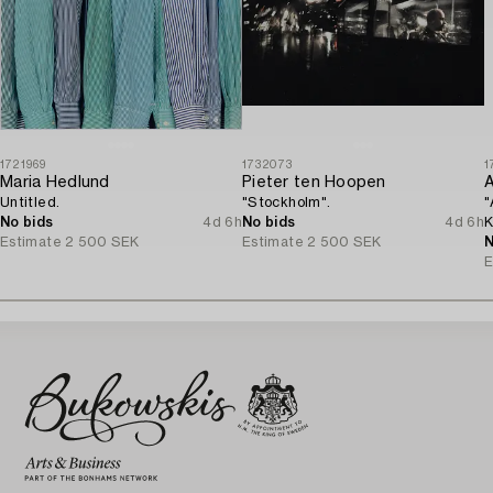
1721969
1732073
1
Maria Hedlund
Pieter ten Hoopen
A
Untitled.
"Stockholm".
"
No bids
4d 6h
No bids
4d 6h
K
Estimate
2 500 SEK
Estimate
2 500 SEK
N
E