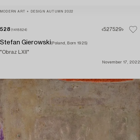
MODERN ART + DESIGN AUTUMN 2022
528
527
529
(1418824)
Stefan Gierowski
(Poland, Born 1925)
"Obraz LXII"
November 17, 2022