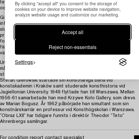
texturalt rika yta. Frågor om ljus, rymd och rörelse undersöktes
By clicking "accept all" you consent to the storage of
och kom att prägla Gierowskis skapande framgent.
cookies on your device to improve website navigation,
analyze website usage and customize our marketing.
Gierowskis målningar med nummer I till XX kan betecknas som
informella, en strömning som vid tiden växte i Västvärlden. I
slutet av 1950-talet, när hans svit av dukar i silver och grått
Accept all
presenterades, ser man hur konstnärens mer förenklade
formspråk utvecklats. I auktionens "Obraz LXII" från 1959 är
Reject non-essentials
färgspektret reducerat och enbart smala fält på dukens
vänstra samt övre kant accentuerats av lila och rött.
Settings
Under 1960-talet närmade sig Gierowski Op-konsten och hans
målningar konstruerades av raka, cirkulära eller elliptiska linjer i
starka, klara färger.
Stefan Gierowski startade sin konstnärliga bana vid
konstakademin i Kraków samt studerade konsthistoria vid
Jagiellonian University. 1949 flyttade han till Warszawa. Mellan
1956-61 samarbetade han med Krzywe Koło Gallery, som drevs
av Marian Bogusz. År 1962 påbörjade han simultant som sin
konstnärskarriär en professur vid Konsthögskolan i Warszawa.
”Obraz LXII” har tidigare funnits i direktör Theodor ”Teto”
Ahrenbergs samlingar.
For condition report contact specialist