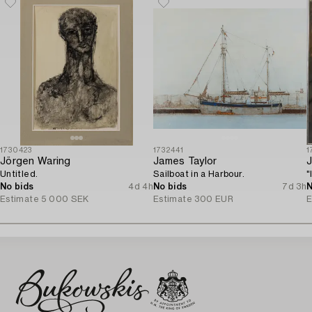
1730423
1732441
1
Jörgen Waring
James Taylor
J
Untitled.
Sailboat in a Harbour.
"
No bids
4d 4h
No bids
7d 3h
N
Estimate
5 000 SEK
Estimate
300 EUR
E