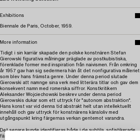
Exhibitions
Biennale de Paris, October, 1959.
More information
Tidigt i sin karriär skapade den polske konstnären Stefan
Gierowski figurativa målningar präglade av postkubistiska,
förenklade former med inspiration från naivismen. Från omkring
år 1957 gav han sig sedermera hän åt det nonfigurativa måleriet
som blev hans främsta genre. Under denna period slutade
Gierowski att namnge sina verk med litterära titlar och gav dem
konsekvent namn med romerska siffror. Konstkritikern
Aleksander Wojciechowski beskrev under denna period
Gierowskis dukar som ett uttryck för "autonom abstraktion".
Hans konst var vid denna tid abstrakt helt utan intellektuellt
innehåll och gav uttryck för konstnärens känsloliv med
utgångspunkt kring färgernas verkan gentemot varandra.
Det senare kunde identifieras både i de subtila, sofistikerade
färgkompositionerna, vanligtvis monokroma, samt i dukarnas