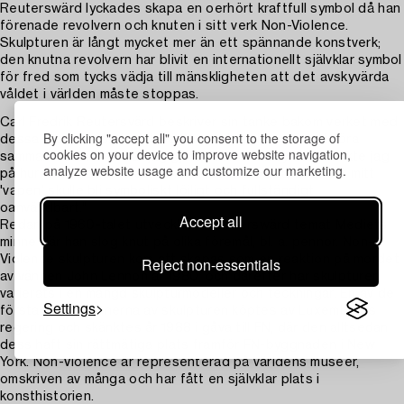
Reuterswärd lyckades skapa en oerhört kraftfull symbol då han
förenade revolvern och knuten i sitt verk Non-Violence.
Skulpturen är långt mycket mer än ett spännande konstverk;
den knutna revolvern har blivit en internationellt självklar symbol
för fred som tycks vädja till mänskligheten att det avskyvärda
våldet i världen måste stoppas.
Carl Fredrik Reutersvärd beskriver sin tanke bakom verket med
By clicking "accept all" you consent to the storage of
dessa ord "Humor är det bästa verktyg vi har för att föra
cookies on your device to improve website navigation,
samman människor. När jag gjorde min fredssymbol, tänkte jag
analyze website usage and customize our marketing.
på hur viktigt det var att få med lite humor, bara för att mitt
'vapen' skulle bli symboliskt löjligt och fullständigt
oanvändbart."
Accept all
Redan på 1960-talet utvecklade Reuterswärd temat Mediets
minne där han slog knut på olika föremål, bl. a. pennor. Non-
Violence skulpturen kom att skapas som en reaktion på mordet
Reject non-essentials
av vännen John Lennon år 1980, och därefter har skulpturen
varierats i en mängd skulpturmodeller och teckningar. En av de
Settings
första tre versionerna av skulpturen köptes av Luxemburgs
regering och skänktes år 1988 i gåva till FN, där den alltsedan
dess haft sin rättmätiga plats framför FN-byggnaden i New
York. Non-Violence är representerad på världens museer,
omskriven av många och har fått en självklar plats i
konsthistorien.