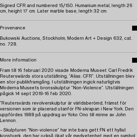
Signed CFR and numbered 15/150. Humanium metal, length 26
cm, height 17 cm. Later marble base, length 32 cm.
Provenance
Bukowski Auctions, Stockholm, Modern Art + Design 632, cat.
no. 728.
More information
Fram till 16 februari 2020 visade Moderna Museet Carl Fredrik
Reuterswärds stora utställning, ”Alias: CFR”. Utställningen blev
en stor publikframgång. I utställningen ingick naturligtvis
Moderna Museets bronsskulptur ”Non-Violence”. Utställningen
pågick 14 sept 2019-16 feb 2020.
”Reutersvärds revolverskulptur är världsberömd, främst för
versionen som är placerad utanför FN-skrapan i New York. Den
uppfördes 1988 på uppdrag av Yoko Ono till minne av John
Lennon.
– Skulpturen ”Non-violence” har inte bara gett FN ett hyllat
konstverk, den har också ökat vår medvetenhet med en symbol