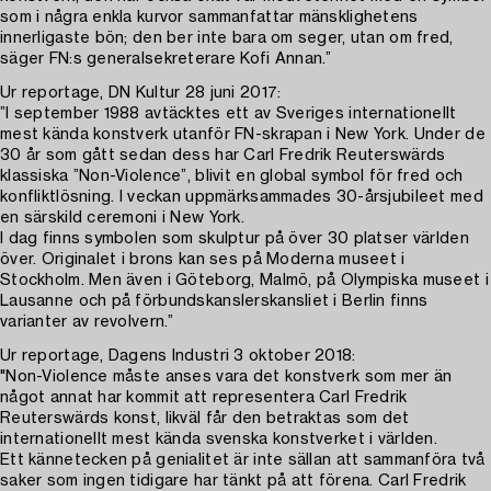
som i några enkla kurvor sammanfattar mänsklighetens
innerligaste bön; den ber inte bara om seger, utan om fred,
säger FN:s generalsekreterare Kofi Annan.”
Ur reportage, DN Kultur 28 juni 2017:
”I september 1988 avtäcktes ett av Sveriges internationellt
mest kända konstverk utanför FN-skrapan i New York. Under de
30 år som gått sedan dess har Carl Fredrik Reuterswärds
klassiska ”Non-Violence”, blivit en global symbol för fred och
konfliktlösning. I veckan uppmärksammades 30-årsjubileet med
en särskild ceremoni i New York.
I dag finns symbolen som skulptur på över 30 platser världen
över. Originalet i brons kan ses på Moderna museet i
Stockholm. Men även i Göteborg, Malmö, på Olympiska museet i
Lausanne och på förbundskanslerskansliet i Berlin finns
varianter av revolvern.”
Ur reportage, Dagens Industri 3 oktober 2018:
"Non-Violence måste anses vara det konstverk som mer än
något annat har kommit att representera Carl Fredrik
Reuterswärds konst, likväl får den betraktas som det
internationellt mest kända svenska konstverket i världen.
Ett kännetecken på genialitet är inte sällan att sammanföra två
saker som ingen tidigare har tänkt på att förena. Carl Fredrik