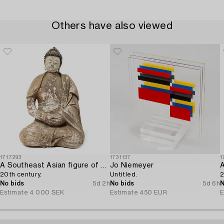
Others have also viewed
1717293
1731137
1
A Southeast Asian figure of a Buddha,
Jo Niemeyer
20th century.
Untitled.
2
No bids
5d 2h
No bids
5d 6h
N
Estimate
4 000 SEK
Estimate
450 EUR
E