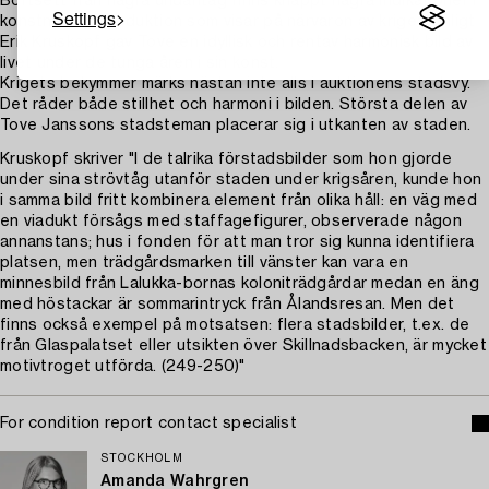
Bortsett från några undantag finns knappt några indikationer i
Settings
konstnärens produktion som visar på närvaron av kriget. Enligt
Erik Kruskopf gav Tove en idyllisk och rentav harmonisk bild av
livet under de tunga åren i sin konst.
Krigets bekymmer märks nästan inte alls i auktionens stadsvy.
Det råder både stillhet och harmoni i bilden. Största delen av
Tove Janssons stadsteman placerar sig i utkanten av staden.
Kruskopf skriver "I de talrika förstadsbilder som hon gjorde
under sina strövtåg utanför staden under krigsåren, kunde hon
i samma bild fritt kombinera element från olika håll: en väg med
en viadukt försågs med staffagefigurer, observerade någon
annanstans; hus i fonden för att man tror sig kunna identifiera
platsen, men trädgårdsmarken till vänster kan vara en
minnesbild från Lalukka-bornas koloniträdgårdar medan en äng
med höstackar är sommarintryck från Ålandsresan. Men det
finns också exempel på motsatsen: flera stadsbilder, t.ex. de
från Glaspalatset eller utsikten över Skillnadsbacken, är mycket
motivtroget utförda. (249-250)"
For condition report contact specialist
STOCKHOLM
Amanda Wahrgren