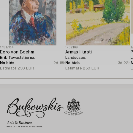
1731704
1732169
1
Eero von Boehm
Armas Hursti
P
Erik Tawaststjerna.
Landscape.
L
No bids
2d 18h
No bids
3d 22h
N
Estimate
250 EUR
Estimate
250 EUR
E