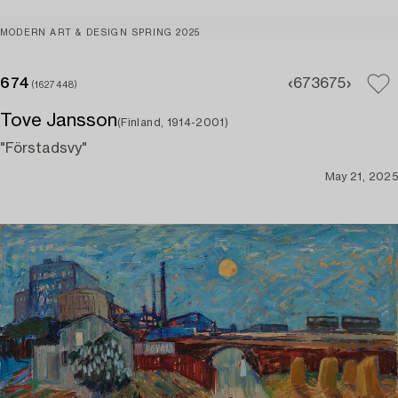
MODERN ART & DESIGN SPRING 2025
674
673
675
(1627448)
Tove Jansson
(Finland, 1914-2001)
"Förstadsvy"
May 21, 2025