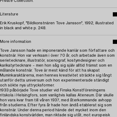
Private Collection.
Literature
Erik Kruskopf, "Bildkonstnären Tove Jansson", 1992, illustrated
in black and white p. 248.
More information
Tove Jansson hade en imponerande karriär som författare och
konstnär. Hon var verksam i över 70 år, och arbetade även som
serietecknare, illustratör, scenograf, kostymdesigner och
karikatyrtecknare – men hon såg sig själv alltid främst som en
målande konstnär. Tove är mest känd för att ha skapat
Muminkaraktärerna, men hennes kreativitet sträckte sig långt
utanför detta universum och hon experimenterade ständigt
och sökte nya uttrycksformer.
1933 påbörjade Tove studier vid Finska Konstföreningens
ritskola i Helsingfors, som vanligtvis kallas Ateneum. Där skulle
hon vara kvar fram till våren 1937, med återkommande avhopp
från studierna. Efter fyra år hade hon ändå etablerat sig som
konstnär. Under denna period hände det mycket inom den
finländska konstvärlden, man riktade sig utåt, mot europeisk