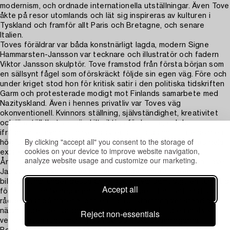
modernism, och ordnade internationella utställningar. Även Tove
åkte på resor utomlands och lät sig inspireras av kulturen i
Tyskland och framför allt Paris och Bretagne, och senare
Italien.
Toves föräldrar var båda konstnärligt lagda, modern Signe
Hammarsten-Jansson var tecknare och illustratör och fadern
Viktor Jansson skulptör. Tove framstod från första början som
en sällsynt fågel som oförskräckt följde sin egen väg. Före och
under kriget stod hon för kritisk satir i den politiska tidskriften
Garm och protesterade modigt mot Finlands samarbete med
Nazityskland. Även i hennes privatliv var Toves väg
okonventionell. Kvinnors ställning, självständighet, kreativitet
och jämställdhet var särskilt viktiga för henne, och hon
ifrågasatte invanda tankemönster och fördomar – inte som en
By clicking "accept all" you consent to the storage of
högljudd agitator, utan som en tystlåten revolutionär vars hela
cookies on your device to improve website navigation,
existens var i linje med hennes tro.
analyze website usage and customize our marketing.
Åren under kriget var en produktiv period för konstnären Tove
Jansson. Hon kan anses ha fått sitt genombrott som
bildkonstnär under dessa år. Krigsåren var samtidigt en tung tid
Accept all
för Tove. Familjemedlemmar blev inkallade till militärtjänst, det
rådde brist på material och en hotfull stämning var ständigt
närvarande i det vardagliga livet. Konsten erbjöd en motvikt till
Reject non-essentials
verkligheten runtomkring och de politiska spänningarna.