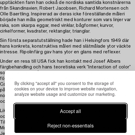
upptäckten fann han också de nordiska samtida konstnärerna
från Skandinavien; Robert Jacobsen, Richard Mortensen och
Olle Baertling. Inspirerad av deras icke föreställande måleri
började han måla geometriskt med konturer som vars linjer var
raka, som skarpa eggar, med vinklar, bågformer, kurvor,
cirkelformer, kvadrater, rektanglar, trianglar.
Sin första separatutställning hade han i Helsingfors 1949 där
hans konkreta, konstruktiva måleri med slätmålade ytor väckte
intresse. Ripolinfärg gav hans ytor en glans med reflexer.
Under en resa till USA fick han kontakt med Josef Albers
färgbehandling och hans teoretiska verk ”Interaction of color”
som sedermera påverkade till att OP konsten blev avgörande
för den konkreta konsten. I USA upptäckte han även Alexander
By clicking "accept all" you consent to the storage of
Calders och Stuart Davis måleri vars beroende av färgens
cookies on your device to improve website navigation,
påverkan på omgivningen intresserade honom. Inom den
analyze website usage and customize our marketing.
nordiska konkreta konsten blev Nordström viktig som pionjär
och påverkande för sin omgivning.
Accept all
Liksom Baertling lyfter han fram de tredimensionella formerna
och ser det dynamiska i färgen som påverkar betraktaren.
Tillsammans med Auguste Herbin, Robert Jacobsen, Richard
Reject non-essentials
Mortensen, Olle Baertling, Gorin Magnelli, Josef Albers och
Jean Dewasne tillhör han den konkreta konstens verkliga