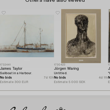
Others have also viewed
1732441
1730423
1
James Taylor
Jörgen Waring
J
Sailboat in a Harbour.
Untitled.
"
No bids
7d 10h
No bids
4d 11h
N
Estimate
300 EUR
Estimate
5 000 SEK
E