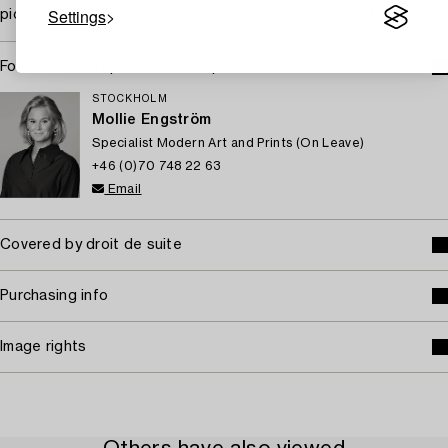
Settings
pionjärer och förnyare av konsten på 1950- och -60-talen.
For condition report contact specialist
STOCKHOLM
Mollie Engström
Specialist Modern Art and Prints (On Leave)
+46 (0)70 748 22 63
Email
Covered by droit de suite
Purchasing info
Image rights