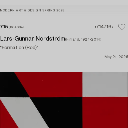
MODERN ART & DESIGN SPRING 2025
715
714
716
(1634034)
Lars-Gunnar Nordström
(Finland, 1924-2014)
"Formation (Röd)".
May 21, 2025