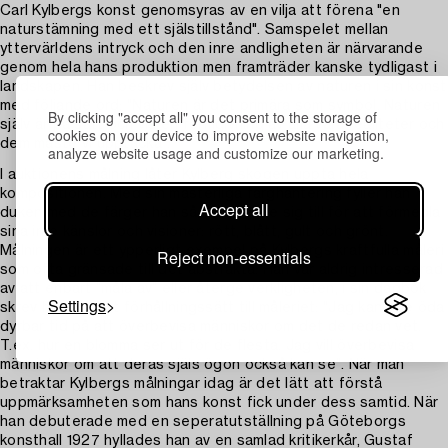
Carl Kylbergs konst genomsyras av en vilja att förena "en
naturstämning med ett själstillstånd". Samspelet mellan
yttervärldens intryck och den inre andligheten är närvarande
genom hela hans produktion men framträder kanske tydligast i
landskapen. Han beskrev själv betydelsen av naturen i sin konst
med följande ord: "Naturen är det primära som symbol. Naturen
By clicking "accept all" you consent to the storage of
själv är på sätt och vis en formgivning av alla våra realiteter och
cookies on your device to improve website navigation,
dem måste vi upptäcka".
analyze website usage and customize our marketing.
I auktionens målning låter Kylberg skogen uppta hela
kompositionen. Med sin mästerliga färghantering fyller han
Accept all
duken med de färger han så ofta vände sig till för att förmedla
sina inre känslor och visioner: rött, blått, gult och grönt.
Målningen är ett ypperligt exempel på Kylbergs kraftfulla måleri
Reject non-essentials
som ofta gränsade till det abstrakta. Han var aldrig intresserad
av att enbart ”måla av” eller återge verkligheten, i sin dagbok
Settings
skrev han om sitt förhållningssätt till måleriet: "Jag kan inte öda
dyrbar tid på att överbevisa människor om det de redan vet.
T.ex. hur en blomma ser ut för de flesta. Jag vill överbevisa
människor om att deras själs ögon också kan se". När man
betraktar Kylbergs målningar idag är det lätt att förstå
uppmärksamheten som hans konst fick under dess samtid. När
han debuterade med en seperatutställning på Göteborgs
konsthall 1927 hyllades han av en samlad kritikerkår, Gustaf