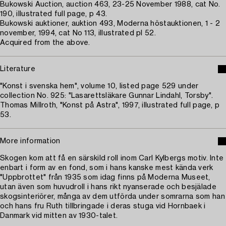
Bukowski Auction, auction 463, 23-25 November 1988, cat No.
190, illustrated full page, p 43.
Bukowski auktioner, auktion 493, Moderna höstauktionen, 1 - 2
november, 1994, cat No 113, illustrated pl 52.
Acquired from the above.
Literature
"Konst i svenska hem", volume 10, listed page 529 under
collection No. 925: "Lasarettsläkare Gunnar Lindahl, Torsby".
Thomas Millroth, "Konst på Astra", 1997, illustrated full page, p
53.
More information
Skogen kom att få en särskild roll inom Carl Kylbergs motiv. Inte
enbart i form av en fond, som i hans kanske mest kända verk
"Uppbrottet" från 1935 som idag finns på Moderna Museet,
utan även som huvudroll i hans rikt nyanserade och besjälade
skogsinteriörer, många av dem utförda under somrarna som han
och hans fru Ruth tillbringade i deras stuga vid Hornbaek i
Danmark vid mitten av 1930-talet.