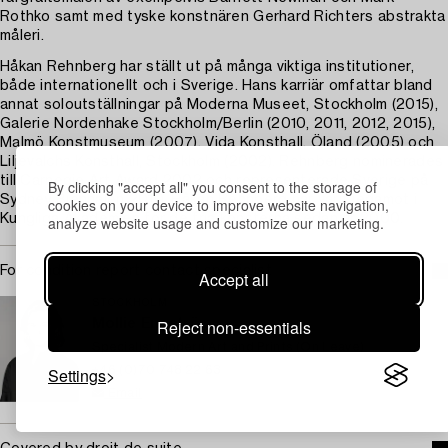
Rothko samt med tyske konstnären Gerhard Richters abstrakta
måleri.
Håkan Rehnberg har ställt ut på många viktiga institutioner,
både internationellt och i Sverige. Hans karriär omfattar bland
annat soloutställningar på Moderna Museet, Stockholm (2015),
Galerie Nordenhake Stockholm/Berlin (2010, 2011, 2012, 2015),
Malmö Konstmuseum (2007), Vida Konsthall, Öland (2005) och
Liljevalchs Konsthall, Stockholm (2002). Rehnberg nominerades
till Carnegie Art Award 2002 och representerade Sverige på
By clicking "accept all" you consent to the storage of
Sydney Biennalen 2010. Håkan Rehnberg har varit ledamot i
cookies on your device to improve website navigation,
Kungliga Akademien för de fria konsterna sedan år 2000.
analyze website usage and customize our marketing.
For condition report contact specialist
Accept all
STOCKHOLM
Reject non-essentials
Mollie Engström
Specialist Modern Art and Prints (On Leave)
Settings
+46 (0)70 748 22 63
Email