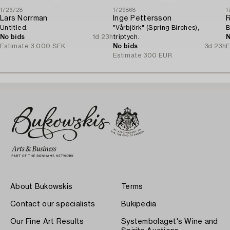
1726728
1729868
1
Lars Norrman
Inge Pettersson
Untitled.
"Vårbjörk" (Spring Birches),
B
No bids
1d 23h
triptych.
N
Estimate
3 000 SEK
No bids
3d 23h
E
Estimate
300 EUR
About Bukowskis
Terms
Contact our specialists
Bukipedia
Our Fine Art Results
Systembolaget's Wine and