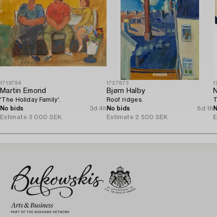
1719794
1727873
1
Martin Emond
Bjørn Halby
N
'The Holiday Family'.
Roof ridges.
T
No bids
3d 4h
No bids
6d 1h
N
Estimate
3 000 SEK
Estimate
2 500 SEK
E