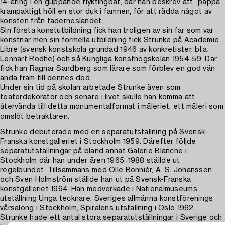
14-åring i en guppande flyktingbåt, där han beskrev att ”pappa
krampaktigt höll en stor duk i famnen, för att rädda något av
konsten från fäderneslandet.”
Sin första konstutbildning fick han troligen av sin far som var
konstnär men sin formella utbildning fick Strunke på Academie
Libre (svensk konstskola grundad 1946 av konkretister, bl.a.
Lennart Rodhe) och så Kungliga konsthögskolan 1954-59. Där
fick han Ragnar Sandberg som lärare som förblev en god vän
ända fram till dennes död.
Under sin tid på skolan arbetade Strunke även som
teaterdekoratör och senare i livet skulle han komma att
återvända till detta monumentalformat i måleriet, ett måleri som
omslöt betraktaren.
Strunke debuterade med en separatutställning på Svensk-
Franska konstgalleriet i Stockholm 1959. Därefter följde
separatutställningar på bland annat Galerie Blanche i
Stockholm där han under åren 1965–1988 ställde ut
regelbundet. Tillsammans med Olle Bonniér, A. S. Johansson
och Sven Holmström ställde han ut på Svensk-Franska
konstgalleriet 1964. Han medverkade i Nationalmuseums
utställning Unga tecknare, Sveriges allmänna konstförenings
vårsalong i Stockholm, Spiralens utställning i Oslo 1962.
Strunke hade ett antal stora separatutställningar i Sverige och