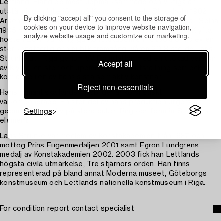
Lettland. Bland de mest uppmärksammade och viktiga är
utställningen Interiörer på Konstnärshuset i Stockholm 1982,
By clicking "accept all" you consent to the storage of
Arsenalens konsthall i Riga 1989 och 2002, Galleri Haga i Solna
cookies on your device to improve website navigation,
1995 och Röda sten i Göteborg år 2000. Utställningen Klyfta
analyze website usage and customize our marketing.
hösten 2017 på Kungliga Konstakademien i Stockholm blev en
stor konstnärlig och publik framgång. Våren 2018 ställde Laris
Strunke ut i Riga genom VV Foundation med en utökad version
Accept all
av Klyfta, en stor och uppmärksammad utställning som också
kom att bli en av hans sista som aktiv konstnär.
Reject non-essentials
Hans romantiska landskapsbilder är koloristiskt
välkomponerade. En stor del av hans produktion utgörs av
Settings
geometriska motiv på stora dukar, färg och form är Strunkes
element.
Laris Strunke var medlem av Konstakademien från 1987 och
mottog Prins Eugenmedaljen 2001 samt Egron Lundgrens
medalj av Konstakademien 2002. 2003 fick han Lettlands
högsta civila utmärkelse, Tre stjärnors orden. Han finns
representerad på bland annat Moderna museet, Göteborgs
konstmuseum och Lettlands nationella konstmuseum i Riga.
For condition report contact specialist