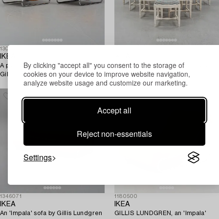
1305054
1280796
IKEA
IKEA
By clicking "accept all" you consent to the storage of
A pair of "Impala" lounge chairs by
Eight Gustavian style 'Hallunda'
cookies on your device to improve website navigation,
Gillis Lundgren for IKEA, design.
chairs from IKEA.
analyze website usage and customize our marketing.
Accept all
Reject non-essentials
Settings
1346071
1180500
IKEA
IKEA
An 'Impala' sofa by Gillis Lundgren
GILLIS LUNDGREN, an 'Impala'