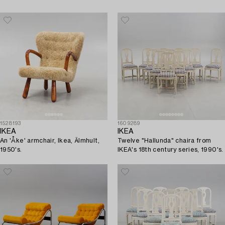
1528193
1609289
IKEA
IKEA
An 'Åke' armchair, Ikea, Älmhult,
Twelve "Hallunda" chaira from
1950's.
IKEA's 18th century series, 1990's.