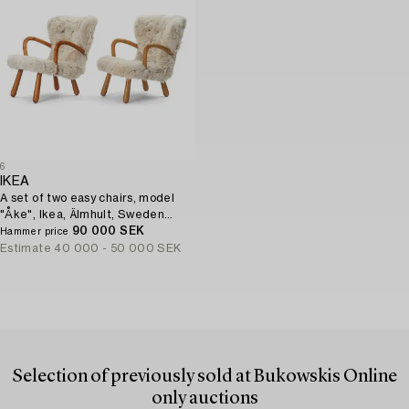
6
IKEA
A set of two easy chairs, model
"Åke", Ikea, Älmhult, Sweden
1950s.
90 000 SEK
Hammer price
Estimate
40 000 - 50 000 SEK
Selection of previously sold at Bukowskis Online
only auctions