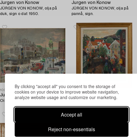
Jurgen von Konow
Jurgen von Konow
JÜRGEN VON KONOW, olja på
JÜRGEN VON KONOW, olja på
duk, sign o dat 1950.
pannå, sign.
By clicking "accept all" you consent to the storage of
1007233
cookies on your device to improve website navigation,
829071
Jurgen von Konow
Jurgen von Konow
analyze website usage and customize our marketing.
Oil on panel, signed.
A signed oil on canvas.
Accept all
Reject non-essentials