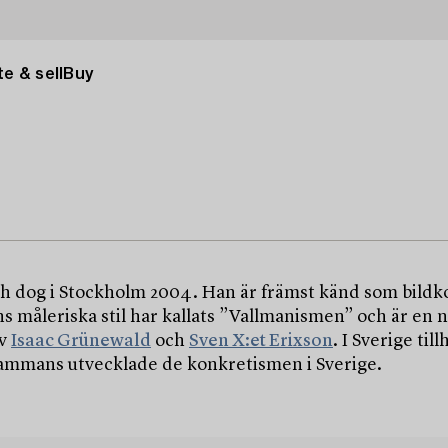
e & sell
Buy
h dog i Stockholm 2004. Han är främst känd som bildkon
måleriska stil har kallats ”Vallmanismen” och är en na
av
Isaac Grünewald
och
Sven X:et Erixson
. I Sverige ti
lsammans utvecklade de konkretismen i Sverige.