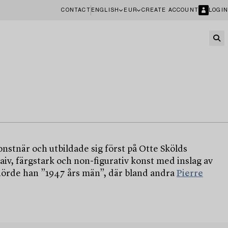
CONTACT
ENGLISH
EUR
CREATE ACCOUNT
LOGIN
stnär och utbildade sig först på Otte Skölds
iv, färgstark och non-figurativ konst med inslag av
llhörde han ”1947 års män”, där bland andra
Pierre