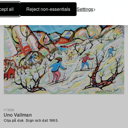
ept all
Reject non-essentials
Settings
173259
Uno Vallman
Olja på duk. Sign och dat 1965.