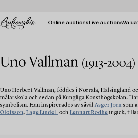
Online auctions
Live auctions
Valuat
Uno Vallman
(1913-2004)
Uno Herbert Vallman, föddes i Norrala, Hälsingland oc
målarskola och sedan på Kungliga Konsthögskolan. Hans 
symbolism. Han inspirerades av såväl
Asger Jorn
som 
Olofsson
,
Lage Lindell
och
Lennart Rodhe
ingick, til