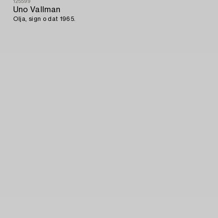
125599
Uno Vallman
Olja, sign o dat 1965.