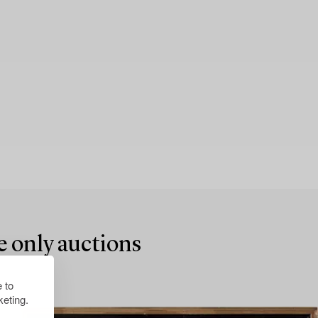
e only auctions
 to
eting.