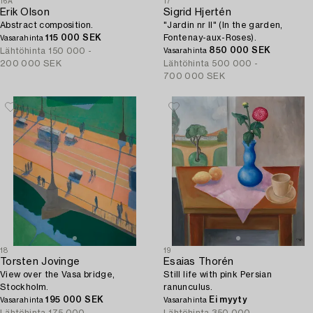
16A
17
Erik Olson
Sigrid Hjertén
Abstract composition.
"Jardin nr II" (In the garden,
115 000 SEK
Fontenay-aux-Roses).
Vasarahinta
850 000 SEK
Lähtöhinta
150 000 -
Vasarahinta
200 000 SEK
Lähtöhinta
500 000 -
700 000 SEK
18
19
Torsten Jovinge
Esaias Thorén
View over the Vasa bridge,
Still life with pink Persian
Stockholm.
ranunculus.
195 000 SEK
Ei myyty
Vasarahinta
Vasarahinta