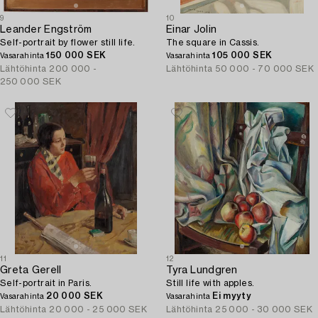
9
10
Leander Engström
Einar Jolin
Self-portrait by flower still life.
The square in Cassis.
150 000 SEK
105 000 SEK
Vasarahinta
Vasarahinta
Lähtöhinta
200 000 -
Lähtöhinta
50 000 - 70 000 SEK
250 000 SEK
11
12
Greta Gerell
Tyra Lundgren
Self-portrait in Paris.
Still life with apples.
20 000 SEK
Ei myyty
Vasarahinta
Vasarahinta
Lähtöhinta
20 000 - 25 000 SEK
Lähtöhinta
25 000 - 30 000 SEK