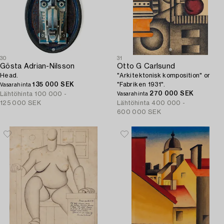
30
31
Gösta Adrian-Nilsson
Otto G Carlsund
Head.
"Arkitektonisk komposition" or
135 000 SEK
"Fabriken 1931".
Vasarahinta
270 000 SEK
Lähtöhinta
100 000 -
Vasarahinta
125 000 SEK
Lähtöhinta
400 000 -
600 000 SEK