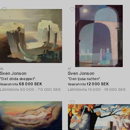
36
37
Sven Jonson
Sven Jonson
"Det döda skeppet".
"Den ljusa natten".
68 000 SEK
12 000 SEK
Vasarahinta
Vasarahinta
Lähtöhinta
60 000 - 70 000 SEK
Lähtöhinta
15 000 - 18 000 SEK