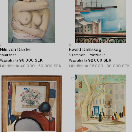
7
8
Nils von Dardel
Ewald Dahlskog
"Marthe".
"Hamnen i Pozzuoli".
90 000 SEK
92 000 SEK
Vasarahinta
Vasarahinta
Lähtöhinta
40 000 - 50 000 SEK
Lähtöhinta
25 000 - 30 000 SEK