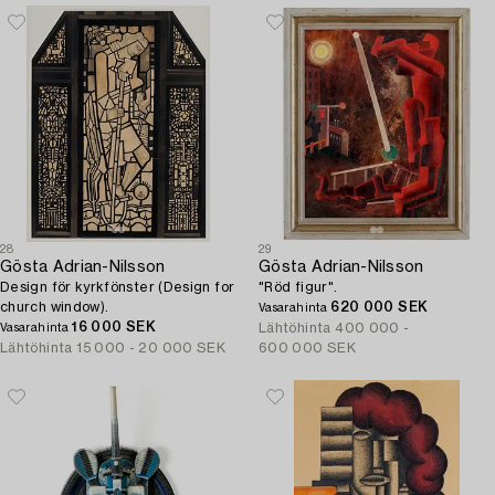
28
29
Gösta Adrian-Nilsson
Gösta Adrian-Nilsson
Design för kyrkfönster (Design for
"Röd figur".
church window).
620 000 SEK
Vasarahinta
16 000 SEK
Lähtöhinta
400 000 -
Vasarahinta
Lähtöhinta
15 000 - 20 000 SEK
600 000 SEK