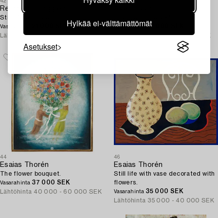
42
43
Reinhold Ljunggren
Axel Olson
Still life with shell.
"Hamnen i Grötvik".
Hylkää ei-välttämättömät
21 000 SEK
27 000 SEK
Vasarahinta
Vasarahinta
Lähtöhinta
15 000 - 20 000 SEK
Lähtöhinta
15 000 - 18 000 SEK
Asetukset
44
46
Esaias Thorén
Esaias Thorén
The flower bouquet.
Still life with vase decorated with
37 000 SEK
flowers.
Vasarahinta
35 000 SEK
Lähtöhinta
40 000 - 60 000 SEK
Vasarahinta
Lähtöhinta
35 000 - 40 000 SEK