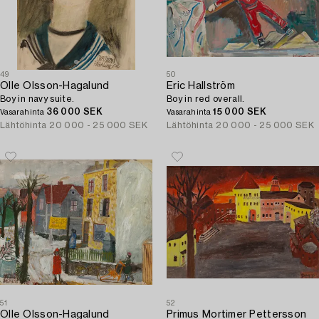
49
50
Olle Olsson-Hagalund
Eric Hallström
Boy in navy suite.
Boy in red overall.
36 000 SEK
15 000 SEK
Vasarahinta
Vasarahinta
Lähtöhinta
20 000 - 25 000 SEK
Lähtöhinta
20 000 - 25 000 SEK
51
52
Olle Olsson-Hagalund
Primus Mortimer Pettersson