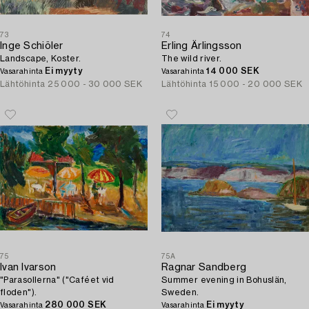
73
74
Inge Schiöler
Erling Ärlingsson
Landscape, Koster.
The wild river.
Ei myyty
14 000 SEK
Vasarahinta
Vasarahinta
Lähtöhinta
25 000 - 30 000 SEK
Lähtöhinta
15 000 - 20 000 SEK
75
75A
Ivan Ivarson
Ragnar Sandberg
"Parasollerna" ("Caféet vid
Summer evening in Bohuslän,
floden").
Sweden.
280 000 SEK
Ei myyty
Vasarahinta
Vasarahinta