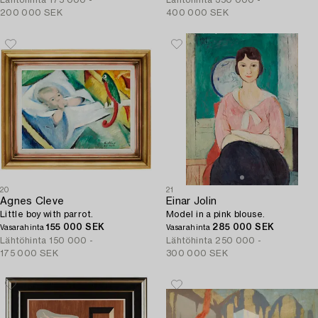
Lähtöhinta
175 000 -
Lähtöhinta
350 000 -
200 000 SEK
400 000 SEK
20
21
Agnes Cleve
Einar Jolin
Little boy with parrot.
Model in a pink blouse.
155 000 SEK
285 000 SEK
Vasarahinta
Vasarahinta
Lähtöhinta
150 000 -
Lähtöhinta
250 000 -
175 000 SEK
300 000 SEK