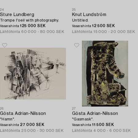
24
25
Sture Lundberg
Knut Lundström
Trompe l'oeil with photography.
Untitled.
125 000 SEK
12 500 SEK
Vasarahinta
Vasarahinta
Lähtöhinta
60 000 - 80 000 SEK
Lähtöhinta
15 000 - 20 000 SEK
26
27
Gösta Adrian-Nilsson
Gösta Adrian-Nilsson
"Hamn".
"Gasmask".
27 000 SEK
11 500 SEK
Vasarahinta
Vasarahinta
Lähtöhinta
25 000 - 30 000 SEK
Lähtöhinta
4 000 - 6 000 SEK