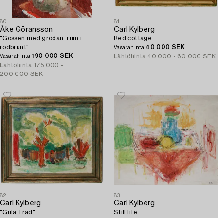
80
81
Åke Göransson
Carl Kylberg
"Gossen med grodan, rum i
Red cottage.
rödbrunt".
40 000 SEK
Vasarahinta
190 000 SEK
Lähtöhinta
40 000 - 60 000 SEK
Vasarahinta
Lähtöhinta
175 000 -
200 000 SEK
82
83
Carl Kylberg
Carl Kylberg
"Gula Träd".
Still life.