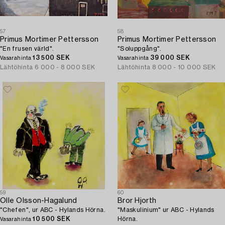
57
58
Primus Mortimer Pettersson
Primus Mortimer Pettersson
"En frusen värld".
"Soluppgång".
13 500 SEK
39 000 SEK
Vasarahinta
Vasarahinta
Lähtöhinta
6 000 - 8 000 SEK
Lähtöhinta
8 000 - 10 000 SEK
59
60
Olle Olsson-Hagalund
Bror Hjorth
"Chefen", ur ABC - Hylands Hörna.
"Maskulinium" ur ABC - Hylands
10 500 SEK
Hörna.
Vasarahinta