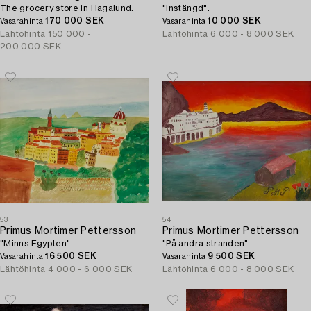
The grocery store in Hagalund.
"Instängd".
170 000 SEK
10 000 SEK
Vasarahinta
Vasarahinta
Lähtöhinta
150 000 -
Lähtöhinta
6 000 - 8 000 SEK
200 000 SEK
53
54
Primus Mortimer Pettersson
Primus Mortimer Pettersson
"Minns Egypten".
"På andra stranden".
16 500 SEK
9 500 SEK
Vasarahinta
Vasarahinta
Lähtöhinta
4 000 - 6 000 SEK
Lähtöhinta
6 000 - 8 000 SEK