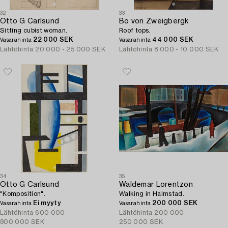
32
33
Otto G Carlsund
Bo von Zweigbergk
Sitting cubist woman.
Roof tops.
22 000 SEK
44 000 SEK
Vasarahinta
Vasarahinta
Lähtöhinta
20 000 - 25 000 SEK
Lähtöhinta
8 000 - 10 000 SEK
34
35
Otto G Carlsund
Waldemar Lorentzon
"Komposition".
Walking in Halmstad.
Ei myyty
200 000 SEK
Vasarahinta
Vasarahinta
Lähtöhinta
600 000 -
Lähtöhinta
200 000 -
800 000 SEK
250 000 SEK