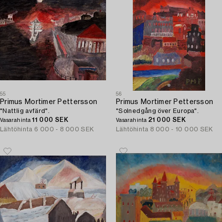
55
56
Primus Mortimer Pettersson
Primus Mortimer Pettersson
"Nattlig avfärd".
"Solnedgång över Europa".
11 000 SEK
21 000 SEK
Vasarahinta
Vasarahinta
Lähtöhinta
6 000 - 8 000 SEK
Lähtöhinta
8 000 - 10 000 SEK