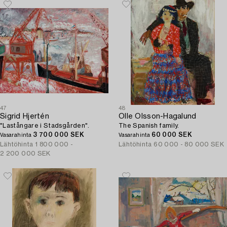
47
48
Sigrid Hjertén
Olle Olsson-Hagalund
"Lastångare i Stadsgården".
The Spanish family.
3 700 000 SEK
60 000 SEK
Vasarahinta
Vasarahinta
Lähtöhinta
1 800 000 -
Lähtöhinta
60 000 - 80 000 SEK
2 200 000 SEK