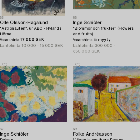
65
66
Olle Olsson-Hagalund
Inge Schiöler
"Astronauten", ur ABC - Hylands
"Blommor och frukter" (Flowers
Hörna.
and fruits).
17 000 SEK
Ei myyty
Vasarahinta
Vasarahinta
Lähtöhinta
10 000 - 15 000 SEK
Lähtöhinta
300 000 -
350 000 SEK
67
68
Inge Schiöler
Folke Andréasson