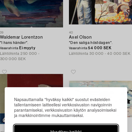
39
40
Waldemar Lorentzon
Axel Olson
"I hans händer".
"Den saliga höstdagen".
Ei myyty
54 000 SEK
Vasarahinta
Vasarahinta
Lähtöhinta
250 000 -
Lähtöhinta
30 000 - 40 000 SEK
300 000 SEK
Napsauttamalla "hyväksy kaikki" suostut evästeiden
tallentamiseen laitteellesi verkkosivuston navigoinnin
parantamiseksi, verkkosivuston käytön analysoimiseksi
ja markkinointimme mukauttamiseksi.
Hyväksy kaikki