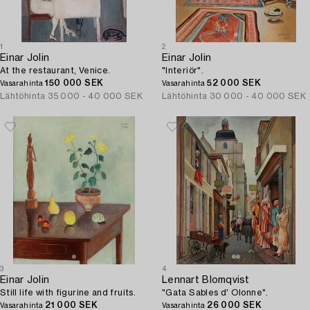
1
2
Einar Jolin
Einar Jolin
At the restaurant, Venice.
"Interiör".
150 000 SEK
52 000 SEK
Vasarahinta
Vasarahinta
Lähtöhinta
35 000 - 40 000 SEK
Lähtöhinta
30 000 - 40 000 SEK
3
4
Einar Jolin
Lennart Blomqvist
Still life with figurine and fruits.
"Gata Sables d' Olonne".
21 000 SEK
26 000 SEK
Vasarahinta
Vasarahinta