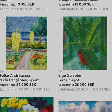
Daises.
Village in southern France.
13 100 SEK
19 000 SEK
Vasarahinta
Vasarahinta
Lähtöhinta
8 000 - 10 000 SEK
Lähtöhinta
15 000 - 18 000 SEK
69
70
Folke Andréasson
Inge Schiöler
"Från trädgården, Sjövik".
Ferns in a pot.
23 000 SEK
25 000 SEK
Vasarahinta
Vasarahinta
Lähtöhinta
15 000 - 18 000 SEK
Lähtöhinta
30 000 - 40 000 SEK