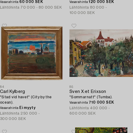
60 000 SEK
120 000 SEK
Vasarahinta
Vasarahinta
Lähtöhinta
70 000 - 80 000 SEK
Lähtöhinta
80 000 -
100 000 SEK
84
85
Carl Kylberg
Sven X:et Erixson
"Stad vid havet" (City by the
"Sommarnatt" (Tumba).
ocean).
710 000 SEK
Vasarahinta
Ei myyty
Lähtöhinta
400 000 -
Vasarahinta
Lähtöhinta
250 000 -
600 000 SEK
300 000 SEK