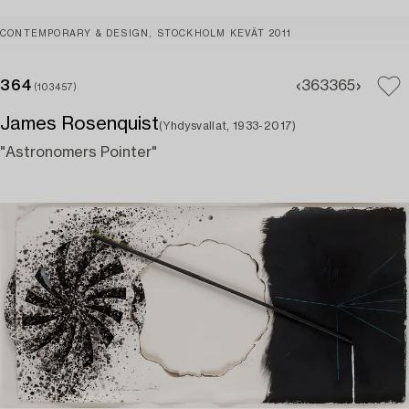
CONTEMPORARY & DESIGN, STOCKHOLM KEVÄT 2011
364
363
365
(103457)
James Rosenquist
(Yhdysvallat, 1933-2017)
"Astronomers Pointer"