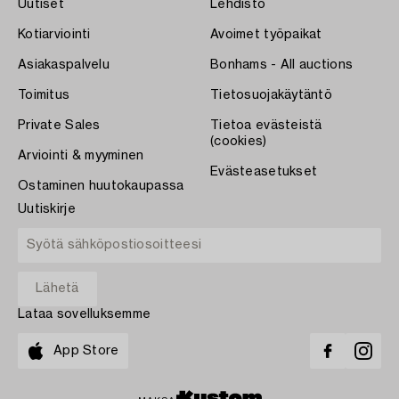
Uutiset
Lehdistö
Kotiarviointi
Avoimet työpaikat
Asiakaspalvelu
Bonhams - All auctions
Toimitus
Tietosuojakäytäntö
Private Sales
Tietoa evästeistä
(cookies)
Arviointi & myyminen
Evästeasetukset
Ostaminen huutokaupassa
Uutiskirje
Lataa sovelluksemme
App Store