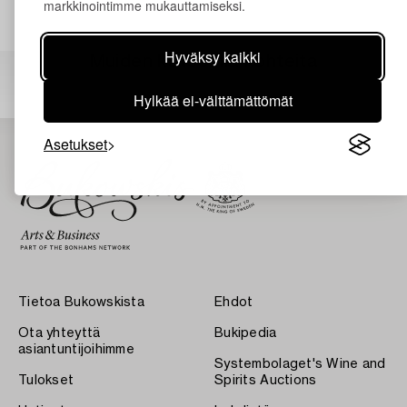
markkinointimme mukauttamiseksi.
Hyväksy kaikki
Muiden katsomia kohteita
Hylkää ei-välttämättömät
Asetukset
Tietoa Bukowskista
Ehdot
Ota yhteyttä
Bukipedia
asiantuntijoihimme
Systembolaget's Wine and
Tulokset
Spirits Auctions