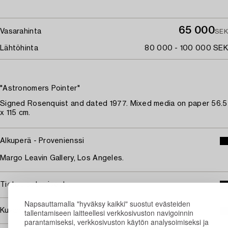
65 000
Vasarahinta
SEK
Lähtöhinta
80 000 - 100 000 SEK
"Astronomers Pointer"
Signed Rosenquist and dated 1977. Mixed media on paper 56.5
x 115 cm.
Alkuperä - Provenienssi
Margo Leavin Gallery, Los Angeles.
Tietoa ostamisesta
Napsauttamalla "hyväksy kaikki" suostut evästeiden
Kuvan käyttöoikeudet
tallentamiseen laitteellesi verkkosivuston navigoinnin
parantamiseksi, verkkosivuston käytön analysoimiseksi ja