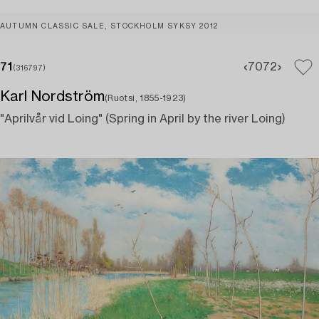
AUTUMN CLASSIC SALE, STOCKHOLM SYKSY 2012
71
70
72
(316797)
Karl Nordström
(Ruotsi, 1855-1923)
"Aprilvår vid Loing" (Spring in April by the river Loing)