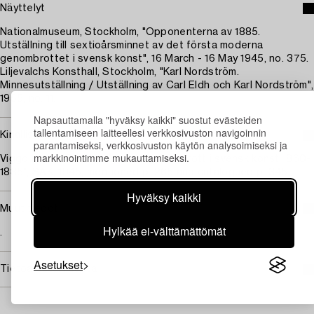
Näyttelyt
Nationalmuseum, Stockholm, "Opponenterna av 1885.
Utställning till sextioårsminnet av det första moderna
genombrottet i svensk konst", 16 March - 16 May 1945, no. 375.
Liljevalchs Konsthall, Stockholm, "Karl Nordström.
Minnesutställning / Utställning av Carl Eldh och Karl Nordström",
1955, no. 11.
Napsauttamalla "hyväksy kaikki" suostut evästeiden
tallentamiseen laitteellesi verkkosivuston navigoinnin
Kirjallisuus
parantamiseksi, verkkosivuston käytön analysoimiseksi ja
markkinointimme mukauttamiseksi.
Viggo Loos, "Friluftsmåleriets genombrott i svensk konst 1860-
1885", SAK, 1945, mentioned p. 265 and catalogued p. 345.
Hyväksy kaikki
Muut tiedot
Hylkää ei-välttämättömät
.
Asetukset
Tietoa ostamisesta