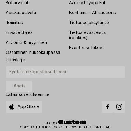
Kotiarviointi
Avoimet työpaikat
Asiakaspalvelu
Bonhams - All auctions
Toimitus
Tietosuojakäytäntö
Private Sales
Tietoa evästeistä
(cookies)
Arviointi & myyminen
Evästeasetukset
Ostaminen huutokaupassa
Uutiskirje
Lataa sovelluksemme
App Store
MAKSA
COPYRIGHT ©1870-2026 BUKOWSKI AUKTIONER AB