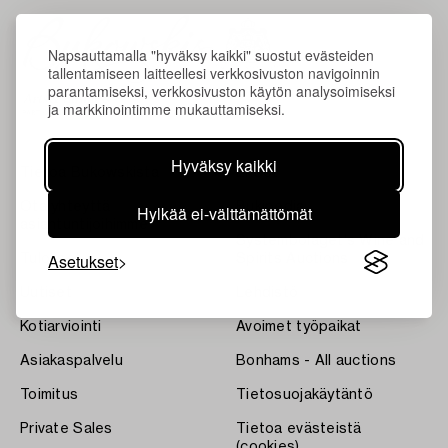
Napsauttamalla "hyväksy kaikki" suostut evästeiden
tallentamiseen laitteellesi verkkosivuston navigoinnin
parantamiseksi, verkkosivuston käytön analysoimiseksi
ja markkinointimme mukauttamiseksi.
Hyväksy kaikki
Tietoa Bukowskista
Ehdot
Ota yhteyttä
Bukipedia
Hylkää ei-välttämättömät
asiantuntijoihimme
Systembolaget's Wine and
Asetukset
Tulokset
Spirits Auctions
Uutiset
Lehdistö
Kotiarviointi
Avoimet työpaikat
Asiakaspalvelu
Bonhams - All auctions
Toimitus
Tietosuojakäytäntö
Private Sales
Tietoa evästeistä
(cookies)