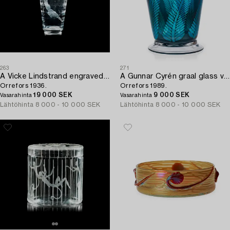
263
271
A Vicke Lindstrand engraved glass vase,
A Gunnar Cyrén graal glass vase,
Orrefors 1936.
Orrefors 1989.
19 000 SEK
9 000 SEK
Vasarahinta
Vasarahinta
Lähtöhinta
8 000 - 10 000 SEK
Lähtöhinta
8 000 - 10 000 SEK