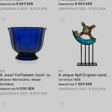
6 500 SEK
9 000 SEK
Vasarahinta
Vasarahinta
Lähtöhinta
6 000 - 8 000 SEK
Lähtöhinta
6 000 - 8 000 SEK
306
293
A Josef Hoffamann facet cut blue glass bowl,
A unique Kjell Engman sand cast glass sculpture 'Chakira',
Wiener Werkstätte, Moser
Orrefors 1995.
Karlsbad.
7 000 SEK
Vasarahinta
11 000 SEK
Lähtöhinta
6 000 - 8 000 SEK
Vasarahinta
Lähtöhinta
6 000 - 8 000 SEK