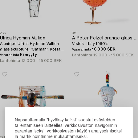
286
312
Ulrica Hydman-Vallien
A Peter Pelzel orange glass 'Pulcino' bird,
A unique Ulrica Hydman-Vallien
Vistosi, Italy 1960's.
glass sculpture, 'Catman', Kosta
16 000 SEK
Vasarahinta
Boda 1987.
Ei myyty
Lähtöhinta
12 000 - 15 000 SEK
Vasarahinta
Lähtöhinta
12 000 - 15 000 SEK
Napsauttamalla "hyväksy kaikki" suostut evästeiden
tallentamiseen laitteellesi verkkosivuston navigoinnin
parantamiseksi, verkkosivuston käytön analysoimiseksi
ja markkinointimme mukauttamiseksi.
291
294