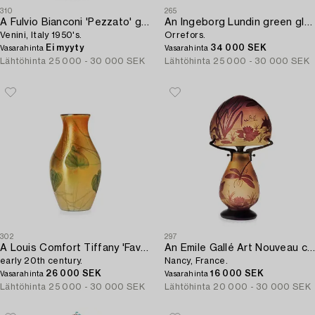
310
265
A Fulvio Bianconi 'Pezzato' glass vase,
An Ingeborg Lundin green glass vase,
Venini, Italy 1950's.
Orrefors.
Ei myyty
34 000 SEK
Vasarahinta
Vasarahinta
Lähtöhinta
25 000 - 30 000 SEK
Lähtöhinta
25 000 - 30 000 SEK
302
297
A Louis Comfort Tiffany 'Favrile' vase,
An Emile Gallé Art Nouveau cameo glass table lamp,
early 20th century.
Nancy, France.
26 000 SEK
16 000 SEK
Vasarahinta
Vasarahinta
Lähtöhinta
25 000 - 30 000 SEK
Lähtöhinta
20 000 - 30 000 SEK