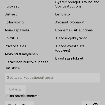
Systembolaget's Wine and
Tulokset
Spirits Auctions
Uutiset
Lehdistö
Kotiarviointi
Avoimet työpaikat
Asiakaspalvelu
Bonhams - All auctions
Toimitus
Tietosuojakäytäntö
Private Sales
Tietoa evästeistä
(cookies)
Arviointi & myyminen
Evästeasetukset
Ostaminen huutokaupassa
Uutiskirje
Lataa sovelluksemme