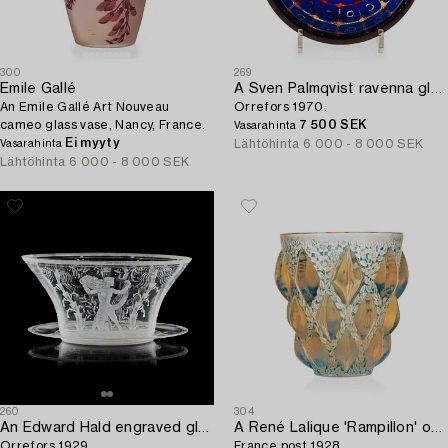
300
269
Emile Gallé
A Sven Palmqvist ravenna glass bowl,
An Emile Gallé Art Nouveau
Orrefors 1970.
cameo glass vase, Nancy, France.
7 500 SEK
Vasarahinta
Ei myyty
Lähtöhinta
6 000 - 8 000 SEK
Vasarahinta
Lähtöhinta
6 000 - 8 000 SEK
260
304
An Edward Hald engraved glass bowl with stand,
A René Lalique 'Rampillon' opalescent vase,
Orrefors 1929.
France post 1928.