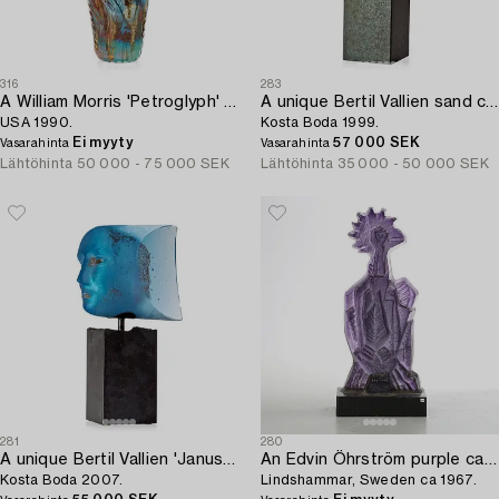
316
283
A William Morris 'Petroglyph' glass vessel,
A unique Bertil Vallien sand cast glass sculpture,
USA 1990.
Kosta Boda 1999.
Ei myyty
57 000 SEK
Vasarahinta
Vasarahinta
Lähtöhinta
50 000 - 75 000 SEK
Lähtöhinta
35 000 - 50 000 SEK
281
280
A unique Bertil Vallien 'Janus head' sand cast glass sculpture,
An Edvin Öhrström purple cast glass sculpture 'Phoenix',
Kosta Boda 2007.
Lindshammar, Sweden ca 1967.