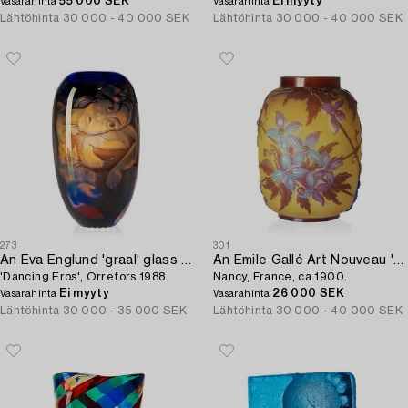
55 000 SEK
Ei myyty
Vasarahinta
Vasarahinta
Lähtöhinta
30 000 - 40 000 SEK
Lähtöhinta
30 000 - 40 000 SEK
273
301
An Eva Englund 'graal' glass vase,
An Emile Gallé Art Nouveau 'Soufflé' mold-blown cameo glass vase,
'Dancing Eros', Orrefors 1988.
Nancy, France, ca 1900.
Ei myyty
26 000 SEK
Vasarahinta
Vasarahinta
Lähtöhinta
30 000 - 35 000 SEK
Lähtöhinta
30 000 - 40 000 SEK