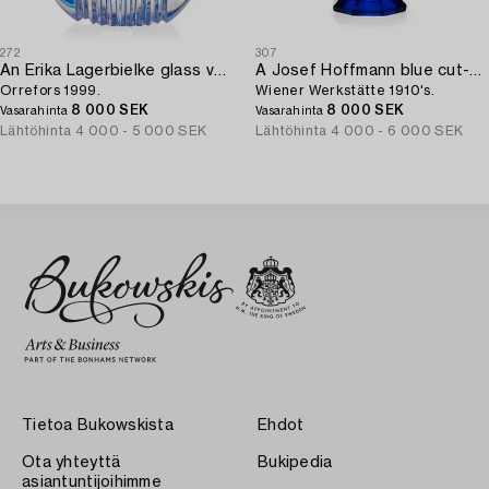
272
307
An Erika Lagerbielke glass vase,
A Josef Hoffmann blue cut-glass vase,
Orrefors 1999.
Wiener Werkstätte 1910's.
8 000 SEK
8 000 SEK
Vasarahinta
Vasarahinta
Lähtöhinta
4 000 - 5 000 SEK
Lähtöhinta
4 000 - 6 000 SEK
Tietoa Bukowskista
Ehdot
Ota yhteyttä
Bukipedia
asiantuntijoihimme