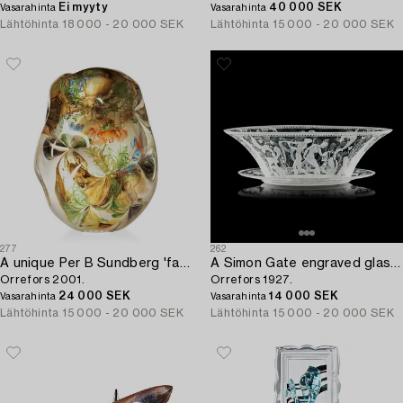
Ei myyty
40 000 SEK
Vasarahinta
Vasarahinta
Lähtöhinta
18 000 - 20 000 SEK
Lähtöhinta
15 000 - 20 000 SEK
277
262
A unique Per B Sundberg 'fabula' glass vase,
A Simon Gate engraved glass bowl and stand,
Orrefors 2001.
Orrefors 1927.
24 000 SEK
14 000 SEK
Vasarahinta
Vasarahinta
Lähtöhinta
15 000 - 20 000 SEK
Lähtöhinta
15 000 - 20 000 SEK