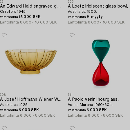
261
303
An Edward Hald engraved glass box,
A Loetz iridiscent glass bowl,
Orrefors 1945.
Austria ca 1900.
15 000 SEK
Ei myyty
Vasarahinta
Vasarahinta
Lähtöhinta
8 000 - 10 000 SEK
Lähtöhinta
8 000 - 10 000 SEK
308
311
A Josef Hoffmann Wiener Werkstätte amber coloured glass bowl executed by Ed. Ludwig Moser & Söhne,
A Paolo Venini hourglass,
Austria ca 1925.
Venini Murano 1950/60's.
5 000 SEK
5 000 SEK
Vasarahinta
Vasarahinta
Lähtöhinta
6 000 - 8 000 SEK
Lähtöhinta
6 000 - 8 000 SEK