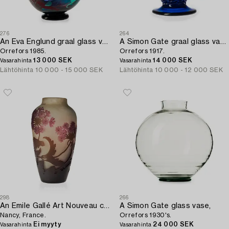
276
264
An Eva Englund graal glass vase,
A Simon Gate graal glass vase,
Orrefors 1985.
Orrefors 1917.
13 000 SEK
14 000 SEK
Vasarahinta
Vasarahinta
Lähtöhinta
10 000 - 15 000 SEK
Lähtöhinta
10 000 - 12 000 SEK
298
266
An Emile Gallé Art Nouveau cameo glass vase,
A Simon Gate glass vase,
Nancy, France.
Orrefors 1930's.
Ei myyty
24 000 SEK
Vasarahinta
Vasarahinta