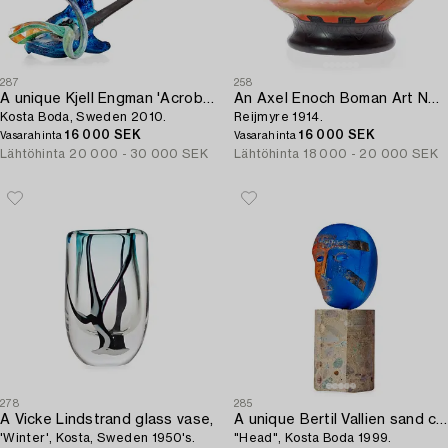
287
258
A unique Kjell Engman 'Acrobatic Music' glass sculpture,
An Axel Enoch Boman Art Nouveau cameo glass bowl,
Kosta Boda, Sweden 2010.
Reijmyre 1914.
16 000 SEK
16 000 SEK
Vasarahinta
Vasarahinta
Lähtöhinta
20 000 - 30 000 SEK
Lähtöhinta
18 000 - 20 000 SEK
278
285
A Vicke Lindstrand glass vase,
A unique Bertil Vallien sand cast glass sculpture,
'Winter', Kosta, Sweden 1950's.
"Head", Kosta Boda 1999.