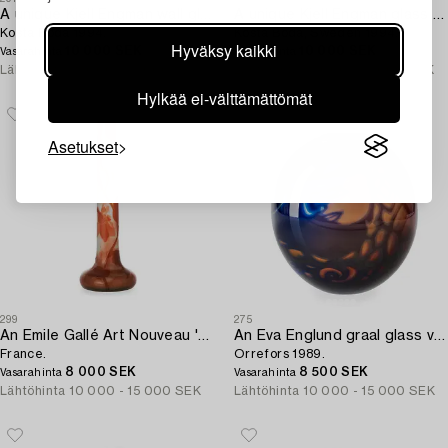
A unique Kjell Engman wall glass sculpture,
A unique Kjell Engman glass sculpture,
Kosta Boda 1994.
Kosta Boda, Sweden 1994.
Hyväksy kaikki
10 000 SEK
10 000 SEK
Vasarahinta
Vasarahinta
Lähtöhinta
12 000 - 15 000 SEK
Lähtöhinta
12 000 - 15 000 SEK
Hylkää ei-välttämättömät
Asetukset
299
275
An Emile Gallé Art Nouveau 'firepolished' cameo glass vase,
An Eva Englund graal glass vase,
France.
Orrefors 1989.
8 000 SEK
8 500 SEK
Vasarahinta
Vasarahinta
Lähtöhinta
10 000 - 15 000 SEK
Lähtöhinta
10 000 - 15 000 SEK