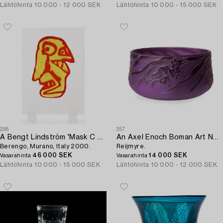
Lähtöhinta
10 000 - 12 000 SEK
Lähtöhinta
10 000 - 15 000 SEK
296
257
A Bengt Lindström 'Mask C Gul' glass sculpture,
An Axel Enoch Boman Art Nouveau cameo glass bowl,
Berengo, Murano, Italy 2000.
Reijmyre.
46 000 SEK
14 000 SEK
Vasarahinta
Vasarahinta
Lähtöhinta
10 000 - 15 000 SEK
Lähtöhinta
10 000 - 12 000 SEK