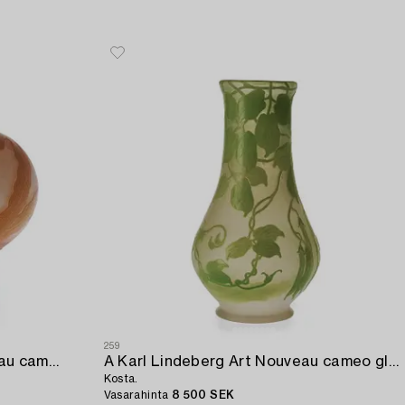
259
An Axel Enoch Boman Art Nouveau cameo glass bowl,
A Karl Lindeberg Art Nouveau cameo glass vase,
Kosta.
Vasarahinta
8 500 SEK