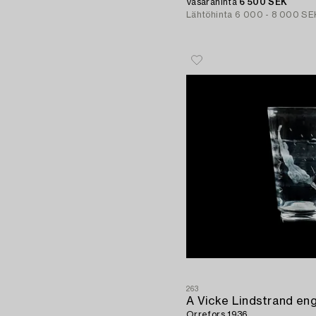
Vasarahinta
6 500 SEK
Lähtöhinta
6 000 - 8 000 SE
263
A Vicke Lindstrand eng
Orrefors 1936.