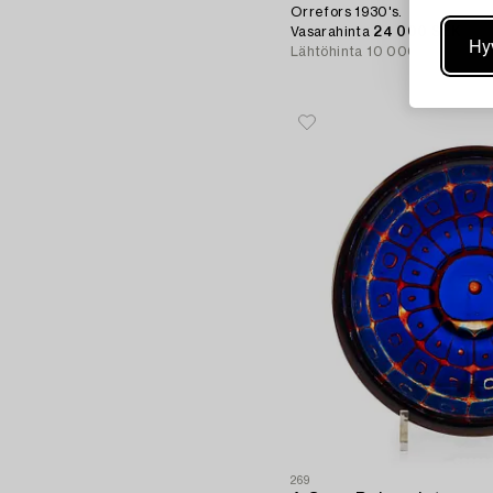
Orrefors 1930's.
Vasarahinta
24 000 SEK
Hy
Lähtöhinta
10 000 - 15 000 
269