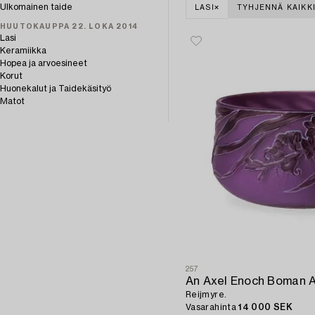
Ulkomainen taide
LASI
TYHJENNÄ KAIKK
HUUTOKAUPPA 22. LOKA 2014
Lasi
Keramiikka
Hopea ja arvoesineet
Korut
Huonekalut ja Taidekäsityö
Matot
257
Reijmyre.
Vasarahinta
14 000 SEK