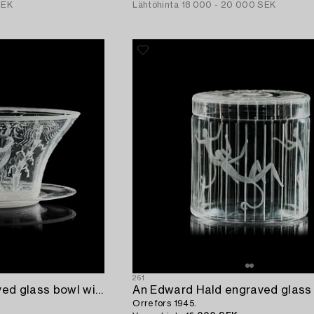
SEK
Lähtöhinta
18 000 - 20 000 SEK
261
An Edward Hald engraved glass bowl with stand,
An Edward Hald engraved glass 
Orrefors 1945.