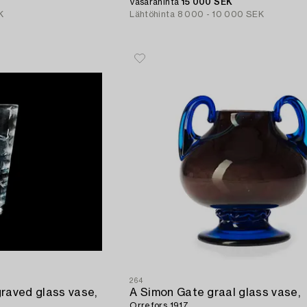
Vasarahinta
15 000 SEK
K
Lähtöhinta
8 000 - 10 000 SEK
264
raved glass vase,
A Simon Gate graal glass vase,
Orrefors 1917.