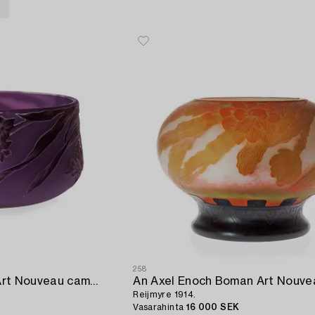
I
258
An Axel Enoch Boman Art Nouveau cameo glass bowl,
Reijmyre 1914.
Vasarahinta
16 000 SEK