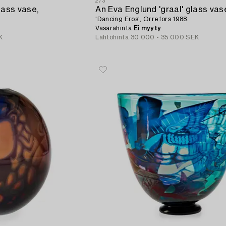
273
lass vase,
An Eva Englund 'graal' glass vas
'Dancing Eros', Orrefors 1988.
Vasarahinta
Ei myyty
K
Lähtöhinta
30 000 - 35 000 SEK