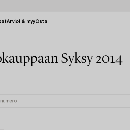
pat
Arvioi & myy
Osta
kauppaan Syksy 2014