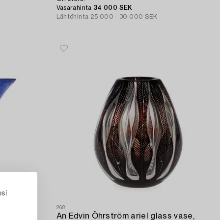
Vasarahinta
34 000 SEK
Lähtöhinta
25 000 - 30 000 SEK
esi
268
bowl,
An Edvin Öhrström ariel glass vase,