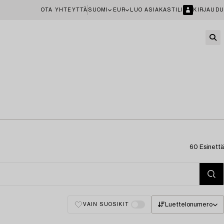
OTA YHTEYTTÄ
SUOMI
EUR
LUO ASIAKASTILI
KIRJAUDU
60 Esinettä
Luettelonumero
VAIN SUOSIKIT