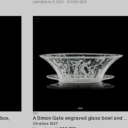
Lähtöhinta
6 000 - 8 000 SEK
262
box,
A Simon Gate engraved glass bowl and stand,
Orrefors 1927.