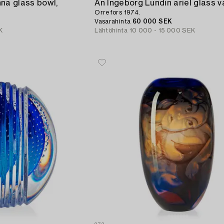
na glass bowl,
An Ingeborg Lundin ariel glass v
Orrefors 1974.
Vasarahinta
60 000 SEK
K
Lähtöhinta
10 000 - 15 000 SEK