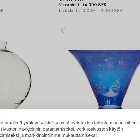
Vasarahinta
14 000 SEK
EK
Lähtöhinta
10 000 - 12 000 SEK
ttamalla "hyväksy kaikki" suostut evästeiden tallentamiseen laitteell
sivuston navigoinnin parantamiseksi, verkkosivuston käytön
267
oimiseksi ja markkinointimme mukauttamiseksi.
se,
An Edward Hald engraved glass 