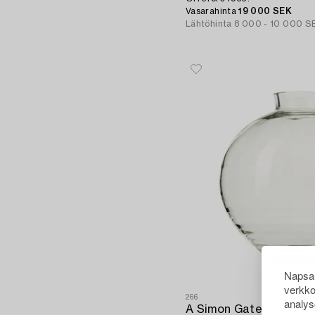
Vasarahinta
19 000 SEK
Lähtöhinta
8 000 - 10 000 S
Napsau
verkko
266
analys
A Simon Gate glass va