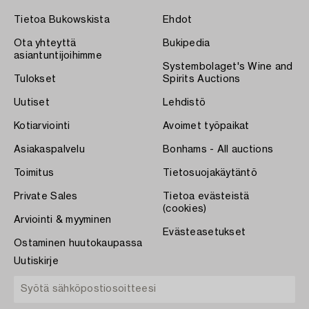
Tietoa Bukowskista
Ehdot
Ota yhteyttä
Bukipedia
asiantuntijoihimme
Systembolaget's Wine and
Tulokset
Spirits Auctions
Uutiset
Lehdistö
Kotiarviointi
Avoimet työpaikat
Asiakaspalvelu
Bonhams - All auctions
Toimitus
Tietosuojakäytäntö
Private Sales
Tietoa evästeistä
(cookies)
Arviointi & myyminen
Evästeasetukset
Ostaminen huutokaupassa
Uutiskirje