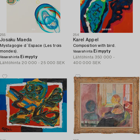
255
254
Josaku Maeda
Karel Appel
Mystagogie d´Espace (Les trois
Composition with bird.
mondes).
Ei myyty
Vasarahinta
Ei myyty
Lähtöhinta
350 000 -
Vasarahinta
Lähtöhinta
20 000 - 25 000 SEK
400 000 SEK