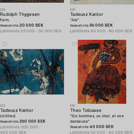
226
229
Rudolph Thygesen
Tadeusz Kantor
Farm.
"Ale".
20 000 SEK
95 000 SEK
Vasarahinta
Vasarahinta
Lähtöhinta
25 000 - 30 000 SEK
Lähtöhinta
60 000 - 80 000 SEK
232
235
Tadeusz Kantor
Theo Tobiasse
Untitled.
"Six hommes, un chat, et une
250 000 SEK
danseuse".
Vasarahinta
40 000 SEK
Lähtöhinta
300 000 -
Vasarahinta
400 000 SEK
Lähtöhinta
50 000 - 60 000 SEK