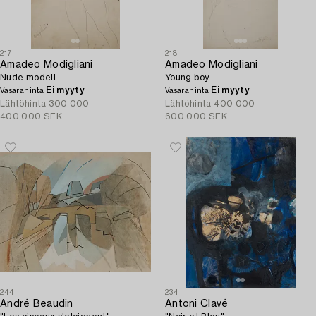
217
218
Amadeo Modigliani
Amadeo Modigliani
Nude modell.
Young boy.
Ei myyty
Ei myyty
Vasarahinta
Vasarahinta
Lähtöhinta
300 000 -
Lähtöhinta
400 000 -
400 000 SEK
600 000 SEK
244
234
André Beaudin
Antoni Clavé