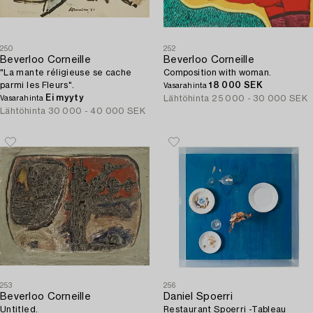
250
252
Beverloo Corneille
Beverloo Corneille
"La mante réligieuse se cache
Composition with woman.
parmi les Fleurs".
18 000 SEK
Vasarahinta
Ei myyty
Lähtöhinta
25 000 - 30 000 SEK
Vasarahinta
Lähtöhinta
30 000 - 40 000 SEK
253
256
Beverloo Corneille
Daniel Spoerri
Untitled.
Restaurant Spoerri -Tableau