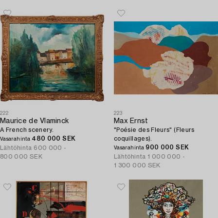
222
223
Maurice de Vlaminck
Max Ernst
A French scenery.
"Poésie des Fleurs" (Fleurs
480 000 SEK
coquillages).
Vasarahinta
900 000 SEK
Lähtöhinta
600 000 -
Vasarahinta
800 000 SEK
Lähtöhinta
1 000 000 -
1 300 000 SEK