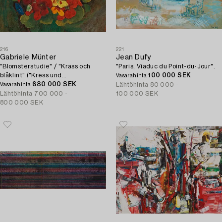
216
221
Gabriele Münter
Jean Dufy
"Blomsterstudie" / "Krass och
"Paris, Viaduc du Point-du-Jour".
blåklint" ("Kress und
100 000 SEK
Vasarahinta
Kornblumen").
680 000 SEK
Lähtöhinta
80 000 -
Vasarahinta
Lähtöhinta
700 000 -
100 000 SEK
800 000 SEK