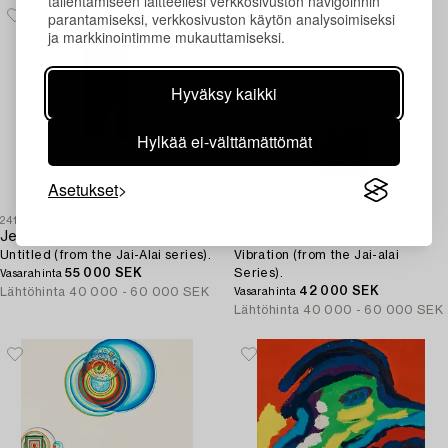
tallentamiseen laitteellesi verkkosivuston navigoinnin
parantamiseksi, verkkosivuston käytön analysoimiseksi
ja markkinointimme mukauttamiseksi.
Hyväksy kaikki
Hylkää ei-välttämättömät
Asetukset
241
240
Jesús Rafael Soto
Jesús Rafael Soto
Untitled (from the Jai-Alai series).
Vibration (from the Jai-alai
55 000 SEK
Series).
Vasarahinta
42 000 SEK
Lähtöhinta
40 000 - 60 000 SEK
Vasarahinta
Lähtöhinta
40 000 - 60 000 SEK