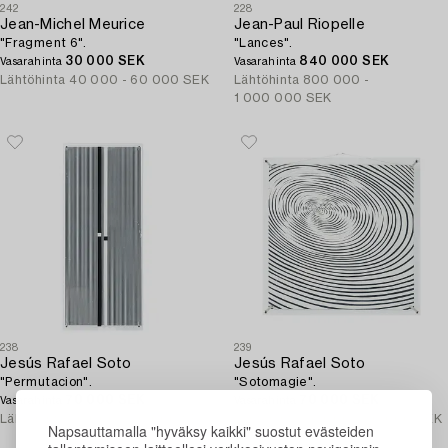
242
228
Jean-Michel Meurice
Jean-Paul Riopelle
"Fragment 6".
"Lances".
30 000 SEK
840 000 SEK
Vasarahinta
Vasarahinta
Lähtöhinta
40 000 - 60 000 SEK
Lähtöhinta
800 000 -
1 000 000 SEK
238
239
Jesús Rafael Soto
Jesús Rafael Soto
"Permutacion".
"Sotomagie".
70 000 SEK
70 000 SEK
Vasarahinta
Vasarahinta
Lähtöhinta
50 000 - 70 000 SEK
Lähtöhinta
50 000 - 70 000 SEK
Napsauttamalla "hyväksy kaikki" suostut evästeiden