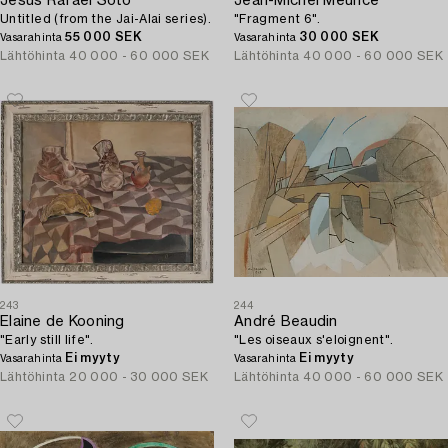
Jesús Rafael Soto
Jean-Michel Meurice
Untitled (from the Jai-Alai series).
"Fragment 6".
55 000 SEK
30 000 SEK
Vasarahinta
Vasarahinta
Lähtöhinta
40 000 - 60 000 SEK
Lähtöhinta
40 000 - 60 000 SEK
243
244
Elaine de Kooning
André Beaudin
"Early still life".
"Les oiseaux s'eloignent".
Ei myyty
Ei myyty
Vasarahinta
Vasarahinta
Lähtöhinta
20 000 - 30 000 SEK
Lähtöhinta
40 000 - 60 000 SEK