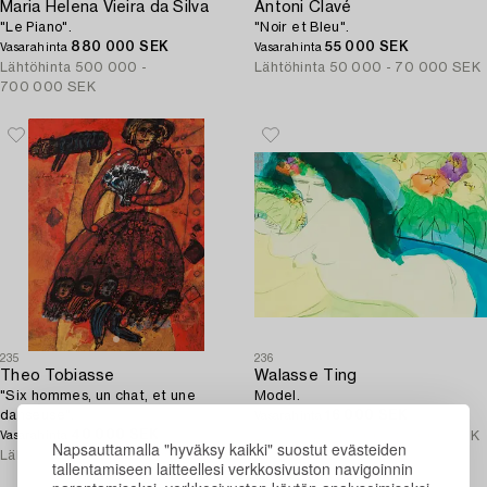
Maria Helena Vieira da Silva
Antoni Clavé
"Le Piano".
"Noir et Bleu".
880 000 SEK
55 000 SEK
Vasarahinta
Vasarahinta
Lähtöhinta
500 000 -
Lähtöhinta
50 000 - 70 000 SEK
700 000 SEK
235
236
Theo Tobiasse
Walasse Ting
"Six hommes, un chat, et une
Model.
danseuse".
16 000 SEK
Vasarahinta
40 000 SEK
Lähtöhinta
20 000 - 25 000 SEK
Vasarahinta
Napsauttamalla "hyväksy kaikki" suostut evästeiden
Lähtöhinta
50 000 - 60 000 SEK
tallentamiseen laitteellesi verkkosivuston navigoinnin