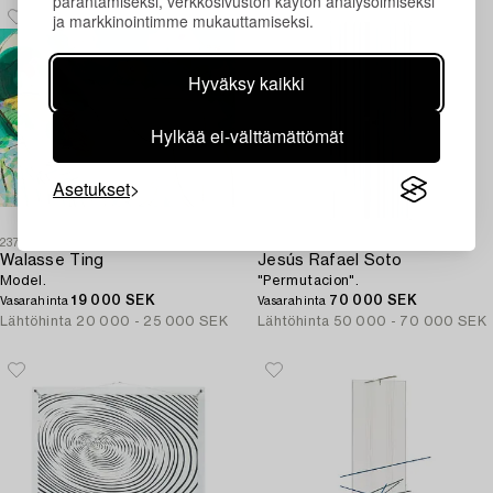
parantamiseksi, verkkosivuston käytön analysoimiseksi
ja markkinointimme mukauttamiseksi.
Hyväksy kaikki
Hylkää ei-välttämättömät
Asetukset
237
238
Walasse Ting
Jesús Rafael Soto
Model.
"Permutacion".
19 000 SEK
70 000 SEK
Vasarahinta
Vasarahinta
Lähtöhinta
20 000 - 25 000 SEK
Lähtöhinta
50 000 - 70 000 SEK