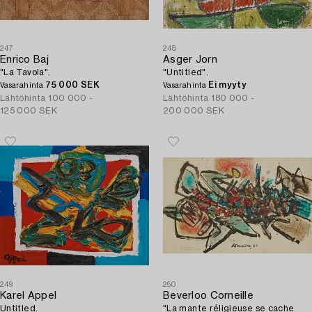
247
248
Enrico Baj
Asger Jorn
"La Tavola".
"Untitled".
75 000 SEK
Ei myyty
Vasarahinta
Vasarahinta
Lähtöhinta
100 000 -
Lähtöhinta
180 000 -
125 000 SEK
200 000 SEK
249
250
Karel Appel
Beverloo Corneille
Untitled.
"La mante réligieuse se cache