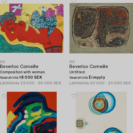
252
253
Beverloo Corneille
Beverloo Corneille
Composition with woman.
Untitled.
18 000 SEK
Ei myyty
Vasarahinta
Vasarahinta
Lähtöhinta
25 000 - 30 000 SEK
Lähtöhinta
20 000 - 25 000 SEK