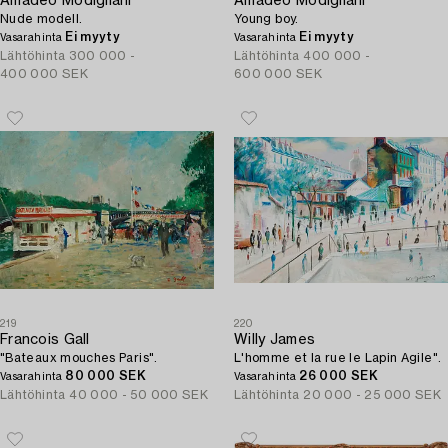
Amadeo Modigliani
Amadeo Modigliani
Nude modell.
Young boy.
Ei myyty
Ei myyty
Vasarahinta
Vasarahinta
Lähtöhinta
300 000 -
Lähtöhinta
400 000 -
400 000 SEK
600 000 SEK
219
220
Francois Gall
Willy James
"Bateaux mouches Paris".
L'homme et la rue le Lapin Agile".
80 000 SEK
26 000 SEK
Vasarahinta
Vasarahinta
Lähtöhinta
40 000 - 50 000 SEK
Lähtöhinta
20 000 - 25 000 SEK