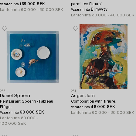
165 000 SEK
parmi les Fleurs".
Vasarahinta
Ei myyty
Lähtöhinta
60 000 - 80 000 SEK
Vasarahinta
Lähtöhinta
30 000 - 40 000 SEK
256
251
Daniel Spoerri
Asger Jorn
Restaurant Spoerri -Tableau
Composition with figure.
Piège.
46 000 SEK
Vasarahinta
60 000 SEK
Lähtöhinta
60 000 - 80 000 SEK
Vasarahinta
Lähtöhinta
80 000 -
100 000 SEK