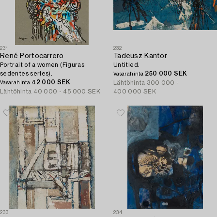
231
232
René Portocarrero
Tadeusz Kantor
Portrait of a women (Figuras
Untitled.
sedentes series).
250 000 SEK
Vasarahinta
42 000 SEK
Lähtöhinta
300 000 -
Vasarahinta
Lähtöhinta
40 000 - 45 000 SEK
400 000 SEK
233
234