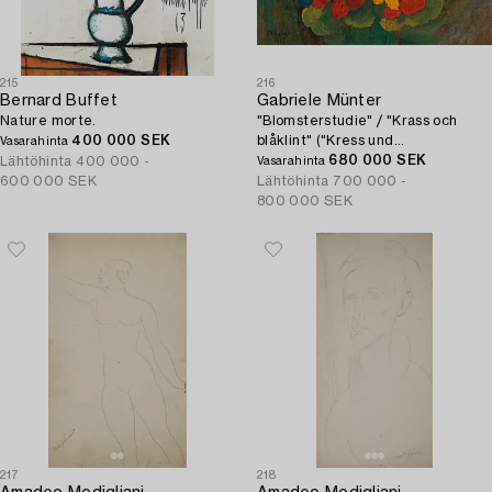
215
216
Bernard Buffet
Gabriele Münter
Nature morte.
"Blomsterstudie" / "Krass och
400 000 SEK
blåklint" ("Kress und
Vasarahinta
Kornblumen").
680 000 SEK
Lähtöhinta
400 000 -
Vasarahinta
600 000 SEK
Lähtöhinta
700 000 -
800 000 SEK
217
218