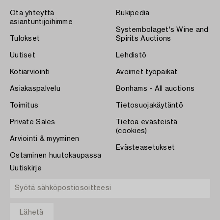
Ota yhteyttä
Bukipedia
asiantuntijoihimme
Systembolaget's Wine and
Tulokset
Spirits Auctions
Uutiset
Lehdistö
Kotiarviointi
Avoimet työpaikat
Asiakaspalvelu
Bonhams - All auctions
Toimitus
Tietosuojakäytäntö
Private Sales
Tietoa evästeistä
(cookies)
Arviointi & myyminen
Evästeasetukset
Ostaminen huutokaupassa
Uutiskirje