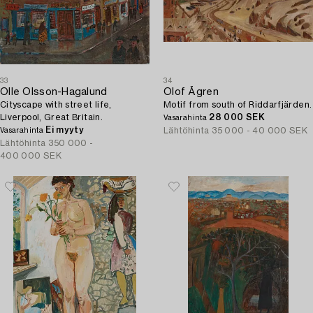
33
34
Olle Olsson-Hagalund
Olof Ågren
Cityscape with street life,
Motif from south of Riddarfjärden.
Liverpool, Great Britain.
28 000 SEK
Vasarahinta
Ei myyty
Lähtöhinta
35 000 - 40 000 SEK
Vasarahinta
Lähtöhinta
350 000 -
400 000 SEK