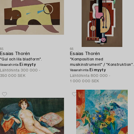
65
66
Esaias Thorén
Esaias Thorén
"Gul och lila bladform".
"Komposition med
Ei myyty
musikinstrument" / "Konstruktion".
Vasarahinta
Ei myyty
Lähtöhinta
300 000 -
Vasarahinta
350 000 SEK
Lähtöhinta
800 000 -
1 000 000 SEK