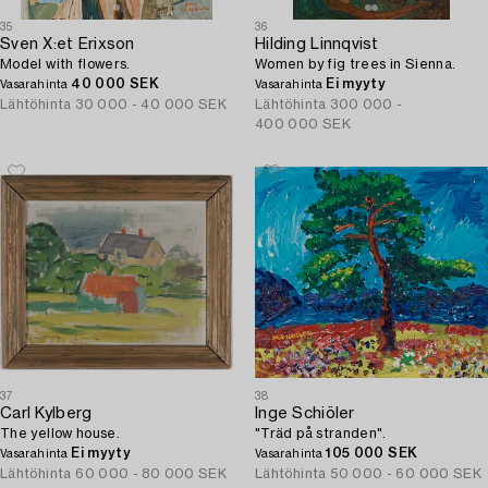
35
36
Sven X:et Erixson
Hilding Linnqvist
Model with flowers.
Women by fig trees in Sienna.
40 000 SEK
Ei myyty
Vasarahinta
Vasarahinta
Lähtöhinta
30 000 - 40 000 SEK
Lähtöhinta
300 000 -
400 000 SEK
37
38
Carl Kylberg
Inge Schiöler
The yellow house.
"Träd på stranden".
Ei myyty
105 000 SEK
Vasarahinta
Vasarahinta
Lähtöhinta
60 000 - 80 000 SEK
Lähtöhinta
50 000 - 60 000 SEK