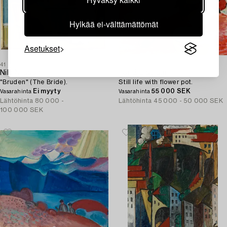
Hylkää ei-välttämättömät
Asetukset
41
42
Nils Nilsson
Tor Bjurström
"Bruden" (The Bride).
Still life with flower pot.
Ei myyty
55 000 SEK
Vasarahinta
Vasarahinta
Lähtöhinta
80 000 -
Lähtöhinta
45 000 - 50 000 SEK
100 000 SEK