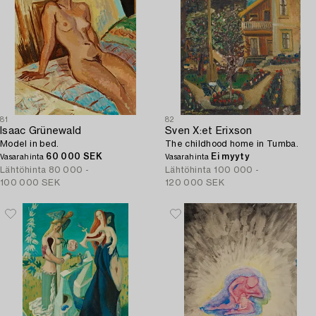
81
82
Isaac Grünewald
Sven X:et Erixson
Model in bed.
The childhood home in Tumba.
60 000 SEK
Ei myyty
Vasarahinta
Vasarahinta
Lähtöhinta
80 000 -
Lähtöhinta
100 000 -
100 000 SEK
120 000 SEK