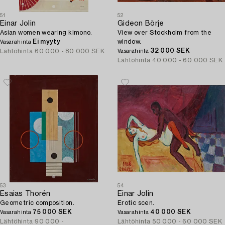
51
52
Einar Jolin
Gideon Börje
Asian women wearing kimono.
View over Stockholm from the
Ei myyty
window.
Vasarahinta
32 000 SEK
Lähtöhinta
60 000 - 80 000 SEK
Vasarahinta
Lähtöhinta
40 000 - 60 000 SEK
53
54
Esaias Thorén
Einar Jolin
Geometric composition.
Erotic scen.
75 000 SEK
40 000 SEK
Vasarahinta
Vasarahinta
Lähtöhinta
90 000 -
Lähtöhinta
50 000 - 60 000 SEK