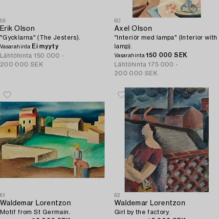
59
60
Erik Olson
Axel Olson
"Gycklarna" (The Jesters).
"Interiör med lampa" (Interior with
Ei myyty
lamp).
Vasarahinta
150 000 SEK
Lähtöhinta
150 000 -
Vasarahinta
200 000 SEK
Lähtöhinta
175 000 -
200 000 SEK
61
62
Waldemar Lorentzon
Waldemar Lorentzon
Motif from St Germain.
Girl by the factory.