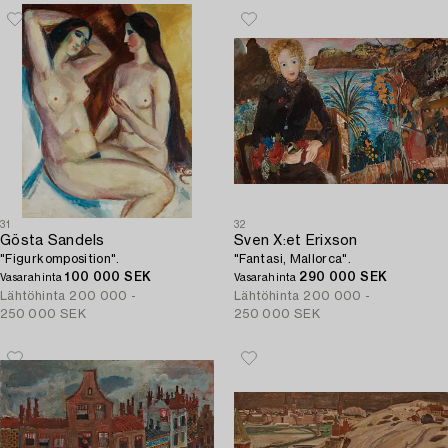
31
32
Gösta Sandels
Sven X:et Erixson
"Figurkomposition".
"Fantasi, Mallorca".
100 000 SEK
290 000 SEK
Vasarahinta
Vasarahinta
Lähtöhinta
200 000 -
Lähtöhinta
200 000 -
250 000 SEK
250 000 SEK