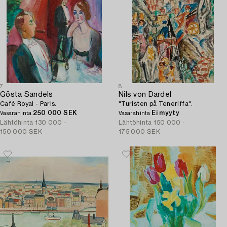
7
8
Gösta Sandels
Nils von Dardel
Café Royal - Paris.
"Turisten på Teneriffa".
250 000 SEK
Ei myyty
Vasarahinta
Vasarahinta
Lähtöhinta
130 000 -
Lähtöhinta
150 000 -
150 000 SEK
175 000 SEK