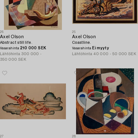
26
25
Axel Olson
Axel Olson
Abstract still life.
Coastline.
210 000 SEK
Ei myyty
Vasarahinta
Vasarahinta
Lähtöhinta
300 000 -
Lähtöhinta
40 000 - 50 000 SEK
350 000 SEK
27
28