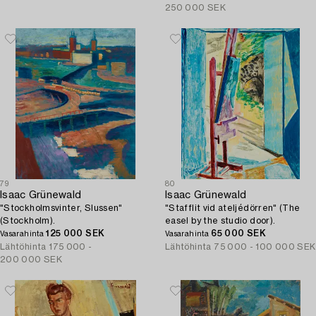
250 000 SEK
79
80
Isaac Grünewald
Isaac Grünewald
"Stockholmsvinter, Slussen"
"Stafflit vid ateljédörren" (The
(Stockholm).
easel by the studio door).
125 000 SEK
65 000 SEK
Vasarahinta
Vasarahinta
Lähtöhinta
175 000 -
Lähtöhinta
75 000 - 100 000 SEK
200 000 SEK