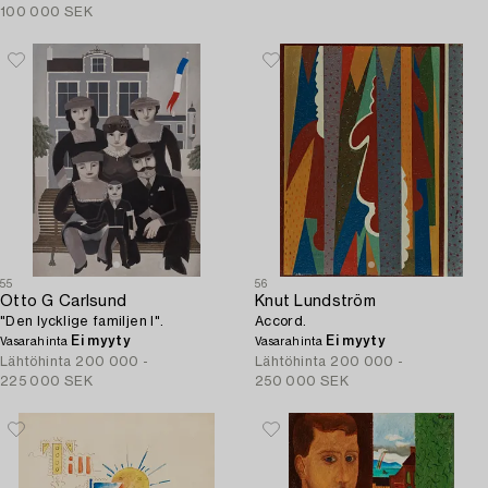
100 000 SEK
55
56
Otto G Carlsund
Knut Lundström
"Den lycklige familjen I".
Accord.
Ei myyty
Ei myyty
Vasarahinta
Vasarahinta
Lähtöhinta
200 000 -
Lähtöhinta
200 000 -
225 000 SEK
250 000 SEK