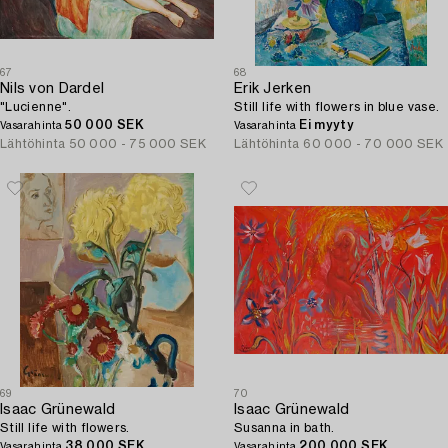
67
68
Nils von Dardel
Erik Jerken
"Lucienne".
Still life with flowers in blue vase.
50 000 SEK
Ei myyty
Vasarahinta
Vasarahinta
Lähtöhinta
50 000 - 75 000 SEK
Lähtöhinta
60 000 - 70 000 SEK
69
70
Isaac Grünewald
Isaac Grünewald
Still life with flowers.
Susanna in bath.
38 000 SEK
200 000 SEK
Vasarahinta
Vasarahinta