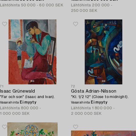
Lähtöhinta
50 000 - 60 000 SEK
Lähtöhinta
200 000 -
250 000 SEK
71
72
Isaac Grünewald
Gösta Adrian-Nilsson
"Far och son" (Isaac and Ivan).
"Kl. 1/2 12" (Close to midnight).
Ei myyty
Ei myyty
Vasarahinta
Vasarahinta
Lähtöhinta
800 000 -
Lähtöhinta
1 800 000 -
1 000 000 SEK
2 000 000 SEK