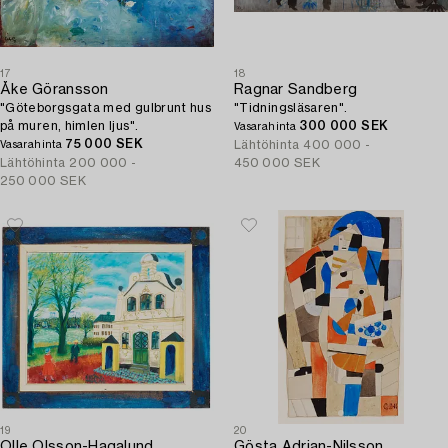
17
18
Åke Göransson
Ragnar Sandberg
"Göteborgsgata med gulbrunt hus
"Tidningsläsaren".
på muren, himlen ljus".
300 000 SEK
Vasarahinta
75 000 SEK
Lähtöhinta
400 000 -
Vasarahinta
Lähtöhinta
200 000 -
450 000 SEK
250 000 SEK
19
20
Olle Olsson-Hagalund
Gösta Adrian-Nilsson