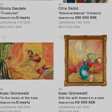
43
44
Gösta Sandels
Otte Sköld
"Åreskutan".
"Boulevardbanan" (Viaduct).
Ei myyty
390 000 SEK
Vasarahinta
Vasarahinta
Lähtöhinta
175 000 -
Lähtöhinta
700 000 -
200 000 SEK
800 000 SEK
45
46
Isaac Grünewald
Isaac Grünewald
To the music of the harp.
Still life with flowers in a vase.
Ei myyty
110 000 SEK
Vasarahinta
Vasarahinta
Lähtöhinta
125 000 -
Lähtöhinta
140 000 -
150 000 SEK
150 000 SEK