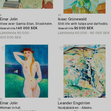
9
10
Einar Jolin
Isaac Grünewald
View over Gamla Stan, Stockholm.
Still life with tulips and daffodils.
140 000 SEK
95 000 SEK
Vasarahinta
Vasarahinta
Lähtöhinta
80 000 -
Lähtöhinta
60 000 - 80 000 SEK
100 000 SEK
11
12
Einar Jolin
Leander Engström
Woman in hat.
Nuoljabäcken - Abisko.