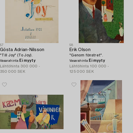
57
58
Gösta Adrian-Nilsson
Erik Olson
"Till Joy" (To Joy).
"Genom fönstret".
Ei myyty
Ei myyty
Vasarahinta
Vasarahinta
Lähtöhinta
300 000 -
Lähtöhinta
100 000 -
350 000 SEK
125 000 SEK