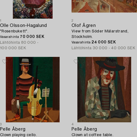
1
2
Olle Olsson-Hagalund
Olof Ågren
"Rosenbukett".
View from Söder Mälarstrand,
70 000 SEK
Stockholm.
Vasarahinta
24 000 SEK
Lähtöhinta
80 000 -
Vasarahinta
100 000 SEK
Lähtöhinta
30 000 - 40 000 SEK
3
4
Pelle Åberg
Pelle Åberg
Clown playing cello.
Clown at coffee table.