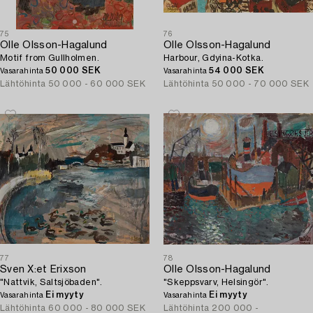
75
76
Olle Olsson-Hagalund
Olle Olsson-Hagalund
Motif from Gullholmen.
Harbour, Gdyina-Kotka.
50 000 SEK
54 000 SEK
Vasarahinta
Vasarahinta
Lähtöhinta
50 000 - 60 000 SEK
Lähtöhinta
50 000 - 70 000 SEK
77
78
Sven X:et Erixson
Olle Olsson-Hagalund
"Nattvik, Saltsjöbaden".
"Skeppsvarv, Helsingör".
Ei myyty
Ei myyty
Vasarahinta
Vasarahinta
Lähtöhinta
60 000 - 80 000 SEK
Lähtöhinta
200 000 -