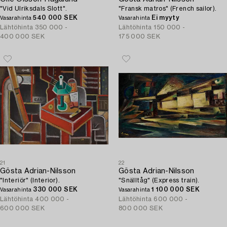
"Vid Ulriksdals Slott".
"Fransk matros" (French sailor).
540 000 SEK
Ei myyty
Vasarahinta
Vasarahinta
Lähtöhinta
350 000 -
Lähtöhinta
150 000 -
400 000 SEK
175 000 SEK
21
22
Gösta Adrian-Nilsson
Gösta Adrian-Nilsson
"Interiör" (Interior).
"Snälltåg" (Express train).
330 000 SEK
1 100 000 SEK
Vasarahinta
Vasarahinta
Lähtöhinta
400 000 -
Lähtöhinta
600 000 -
600 000 SEK
800 000 SEK