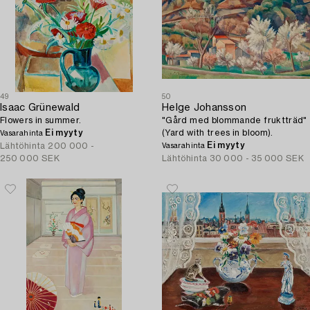
49
50
Isaac Grünewald
Helge Johansson
Flowers in summer.
"Gård med blommande fruktträd"
Ei myyty
(Yard with trees in bloom).
Vasarahinta
Ei myyty
Lähtöhinta
200 000 -
Vasarahinta
250 000 SEK
Lähtöhinta
30 000 - 35 000 SEK