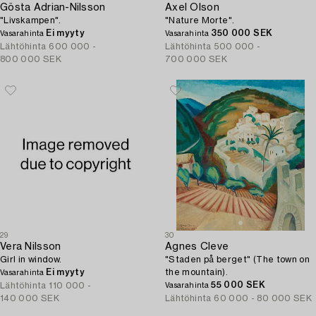
Gösta Adrian-Nilsson
Axel Olson
"Livskampen".
"Nature Morte".
Ei myyty
350 000 SEK
Vasarahinta
Vasarahinta
Lähtöhinta
600 000 -
Lähtöhinta
500 000 -
800 000 SEK
700 000 SEK
29
30
Vera Nilsson
Agnes Cleve
Girl in window.
"Staden på berget" (The town on
Ei myyty
the mountain).
Vasarahinta
55 000 SEK
Lähtöhinta
110 000 -
Vasarahinta
140 000 SEK
Lähtöhinta
60 000 - 80 000 SEK