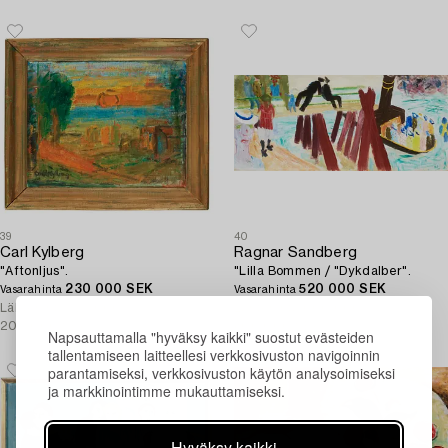
39
40
Carl Kylberg
Ragnar Sandberg
"Aftonljus".
"Lilla Bommen / "Dykdalber".
230 000 SEK
520 000 SEK
Vasarahinta
Vasarahinta
Lähtöhinta
175 000 -
Lähtöhinta
600 000 -
200 000 SEK
800 000 SEK
Napsauttamalla "hyväksy kaikki" suostut evästeiden
tallentamiseen laitteellesi verkkosivuston navigoinnin
parantamiseksi, verkkosivuston käytön analysoimiseksi
ja markkinointimme mukauttamiseksi.
Hyväksy kaikki