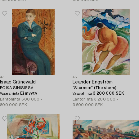
47
48
Isaac Grünewald
Leander Engström
POIKA SINISISSÄ.
"Stormen" (The storm).
Ei myyty
3 200 000 SEK
Vasarahinta
Vasarahinta
Lähtöhinta
600 000 -
Lähtöhinta
3 200 000 -
800 000 SEK
3 500 000 SEK