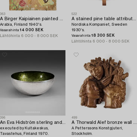
363
522
A Birger Kaipiainen painted stoneware tile,
A stained pine table attributed to Axel Einar Hjorth,
Arabia, Finland 1940's.
Nordiska Kompaniet, Sweden
14 000 SEK
1930's.
Vasarahinta
18 300 SEK
Lähtöhinta
6 000 - 8 000 SEK
Vasarahinta
Lähtöhinta
6 000 - 8 000 SEK
396
499
An Eva Hidström sterling and green enamel bowl,
A Thorwald Alef bronze wall sculpture,
executed by Kultakeskus,
A Petterssons Konstgjuteri,
Tavastehus, Finland 1970.
Stockholm.