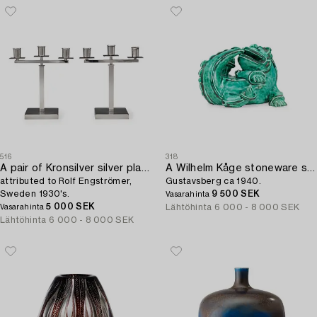
516
318
A pair of Kronsilver silver plated candelabra,
A Wilhelm Kåge stoneware sculpture of a dragon puppy,
attributed to Rolf Engströmer,
Gustavsberg ca 1940.
Sweden 1930's.
9 500 SEK
Vasarahinta
5 000 SEK
Lähtöhinta
6 000 - 8 000 SEK
Vasarahinta
Lähtöhinta
6 000 - 8 000 SEK