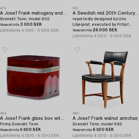
474
555
A Josef Frank mahogany and black leather stool,
A Swedish mid 20th Century serving trolley,
Svenskt Tenn, model 902.
reportedly designed by Uno
3 000 SEK
Liljeqvist, executed by Fritjof
Vasarahinta
Nilsson.
26 000 SEK
Lähtöhinta
4 000 - 5 000 SEK
Vasarahinta
Lähtöhinta
4 000 - 5 000 SEK
484
480
A Josef Frank glass box with pewter fittings,
A Josef Frank walnut armchair,
Firma Svenskt Tenn.
Svenskt Tenn, model 695.
5 500 SEK
6 500 SEK
Vasarahinta
Vasarahinta
Lähtöhinta
4 000 - 6 000 SEK
Lähtöhinta
4 000 - 5 000 SEK