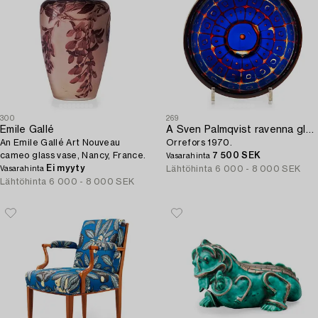
300
269
Emile Gallé
A Sven Palmqvist ravenna glass bowl,
An Emile Gallé Art Nouveau
Orrefors 1970.
cameo glass vase, Nancy, France.
7 500 SEK
Vasarahinta
Ei myyty
Lähtöhinta
6 000 - 8 000 SEK
Vasarahinta
Lähtöhinta
6 000 - 8 000 SEK