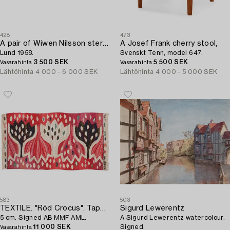
428
473
A pair of Wiwen Nilsson sterling cuff-links,
A Josef Frank cherry stool,
Lund 1958.
Svenskt Tenn, model 647.
3 500 SEK
5 500 SEK
Vasarahinta
Vasarahinta
Lähtöhinta
4 000 - 6 000 SEK
Lähtöhinta
4 000 - 5 000 SEK
583
503
TEXTILE. "Röd Crocus". Tapestry variation. 33 x 61,
Sigurd Lewerentz
5 cm. Signed AB MMF AML.
A Sigurd Lewerentz watercolour.
11 000 SEK
Signed.
Vasarahinta