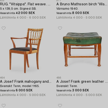
625
571
RUG. "Vitsippa". Flat weave. 188,
A Bruno Mathsson birch 'Vilstol nr 36' by Karl Mathsson,
5 x 139,5 cm. Signed SB.
Värnamo 1940.
42 000 SEK
8 000 SEK
Vasarahinta
Vasarahinta
Lähtöhinta
4 000 - 6 000 SEK
Lähtöhinta
4 000 - 5 000 SEK
464
486
A Josef Frank mahogany and rattan armchair,
A Josef Frank green leather and mahogany stool,
Svenskt Tenn, model 1165.
Svenskt Tenn.
6 000 SEK
3 000 SEK
Vasarahinta
Vasarahinta
Lähtöhinta
4 000 - 5 000 SEK
Lähtöhinta
4 000 - 5 000 SEK