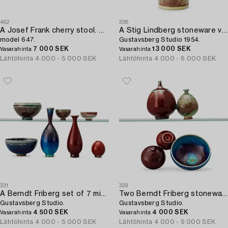
462
338
A Josef Frank cherry stool. Svenskt Tenn,
A Stig Lindberg stoneware vase,
model 647.
Gustavsberg Studio 1954.
7 000 SEK
13 000 SEK
Vasarahinta
Vasarahinta
Lähtöhinta
4 000 - 5 000 SEK
Lähtöhinta
4 000 - 6 000 SEK
331
329
A Berndt Friberg set of 7 miniature vases and bowls,
Two Berndt Friberg stoneware groups of vases and bowl,
Gustavsberg Studio.
Gustavsberg Studio.
4 500 SEK
4 000 SEK
Vasarahinta
Vasarahinta
Lähtöhinta
4 000 - 5 000 SEK
Lähtöhinta
4 000 - 5 000 SEK