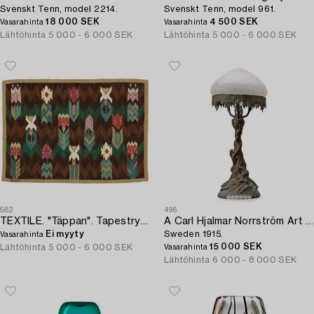
Svenskt Tenn, model 2214.
Svenskt Tenn, model 961.
18 000 SEK
4 500 SEK
Vasarahinta
Vasarahinta
Lähtöhinta
5 000 - 6 000 SEK
Lähtöhinta
5 000 - 6 000 SEK
582
496
TEXTILE. "Täppan". Tapestry weave. 50 x 70 cm. Signed AB MMF.
A Carl Hjalmar Norrström Art Nouveau patinated bronze table lamp,
Ei myyty
Sweden 1915.
Vasarahinta
15 000 SEK
Lähtöhinta
5 000 - 6 000 SEK
Vasarahinta
Lähtöhinta
6 000 - 8 000 SEK