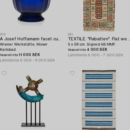
306
581
A Josef Hoffamann facet cut blue glass bowl,
TEXTILE. "Rabatten". Flat weave. 107,
Wiener Werkstätte, Moser
5 x 58 cm. Signed AB MMF.
Karlsbad.
4 000 SEK
Vasarahinta
11 000 SEK
Lähtöhinta
6 000 - 7 000 SEK
Vasarahinta
Lähtöhinta
6 000 - 8 000 SEK