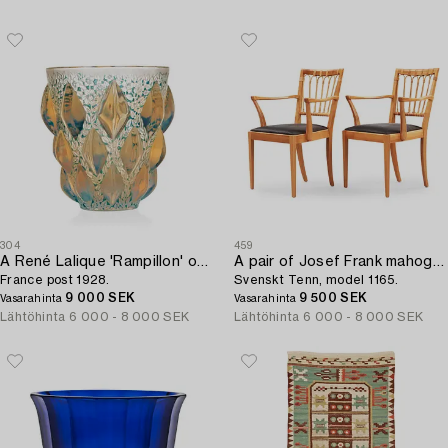
304
459
A René Lalique 'Rampillon' opalescent vase,
A pair of Josef Frank mahogany and rattan armchairs,
France post 1928.
Svenskt Tenn, model 1165.
9 000 SEK
9 500 SEK
Vasarahinta
Vasarahinta
Lähtöhinta
6 000 - 8 000 SEK
Lähtöhinta
6 000 - 8 000 SEK