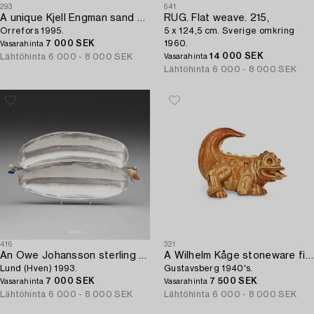
293
641
A unique Kjell Engman sand cast glass sculpture 'Chakira',
RUG. Flat weave. 215,
Orrefors 1995.
5 x 124,5 cm. Sverige omkring
7 000 SEK
1960.
Vasarahinta
14 000 SEK
Lähtöhinta
6 000 - 8 000 SEK
Vasarahinta
Lähtöhinta
6 000 - 8 000 SEK
416
321
An Owe Johansson sterling bowl,
A Wilhelm Kåge stoneware figure of a dragon puppy,
Lund (Hven) 1993.
Gustavsberg 1940's.
7 000 SEK
7 500 SEK
Vasarahinta
Vasarahinta
Lähtöhinta
6 000 - 8 000 SEK
Lähtöhinta
6 000 - 8 000 SEK