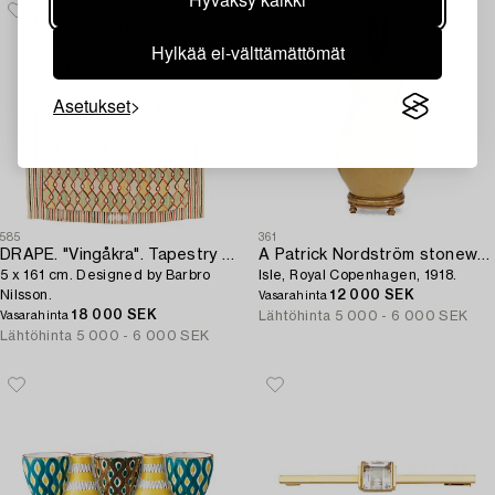
Hylkää ei-välttämättömät
Asetukset
585
361
DRAPE. "Vingåkra". Tapestry weave. 193,
A Patrick Nordström stoneware table lamp,
5 x 161 cm. Designed by Barbro
Isle, Royal Copenhagen, 1918.
Nilsson.
12 000 SEK
Vasarahinta
18 000 SEK
Lähtöhinta
5 000 - 6 000 SEK
Vasarahinta
Lähtöhinta
5 000 - 6 000 SEK