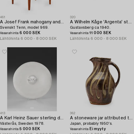
461
320
A Josef Frank mahogany and rattan armchair,
A Wilhelm Kåge 'Argenta' stoneware sculpture of a dragon puppy,
Svenskt Tenn, model 969.
Gustavsberg ca 1940.
6 000 SEK
11 000 SEK
Vasarahinta
Vasarahinta
Lähtöhinta
6 000 - 8 000 SEK
Lähtöhinta
6 000 - 8 000 SEK
413
362
A Karl Heinz Sauer sterling dish,
A stoneware jar attributed to Shoji Hamada,
Västerås, Sweden 1978.
Japan, probably 1950's.
5 000 SEK
Ei myyty
Vasarahinta
Vasarahinta