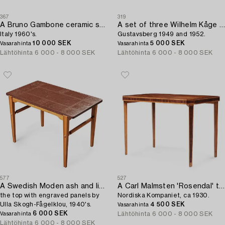
367
319
A Bruno Gambone ceramic sculpture of a boar,
A set of three Wilhelm Kåge Farsta stoneware bowl,
Italy 1960's.
Gustavsberg 1949 and 1952.
10 000 SEK
5 000 SEK
Vasarahinta
Vasarahinta
Lähtöhinta
6 000 - 8 000 SEK
Lähtöhinta
6 000 - 8 000 SEK
577
527
A Swedish Moden ash and limestone occasional table,
A Carl Malmsten 'Rosendal' table,
the top with engraved panels by
Nordiska Kompaniet, ca 1930.
Ulla Skogh-Fågelklou, 1940's.
4 500 SEK
Vasarahinta
6 000 SEK
Lähtöhinta
6 000 - 8 000 SEK
Vasarahinta
Lähtöhinta
6 000 - 8 000 SEK