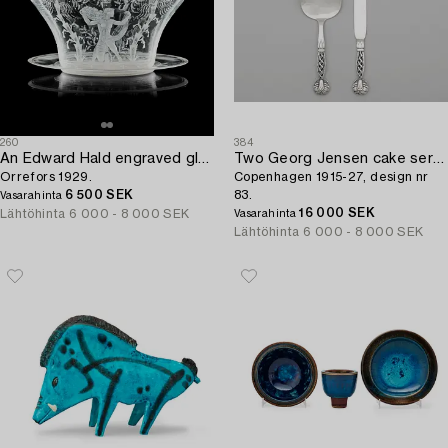
260
384
An Edward Hald engraved glass bowl with stand,
Two Georg Jensen cake servers,
Orrefors 1929.
Copenhagen 1915-27, design nr
6 500 SEK
83.
Vasarahinta
16 000 SEK
Lähtöhinta
6 000 - 8 000 SEK
Vasarahinta
Lähtöhinta
6 000 - 8 000 SEK