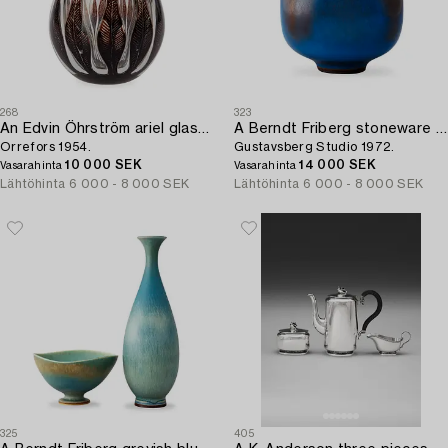
268
323
An Edvin Öhrström ariel glass vase,
A Berndt Friberg stoneware vase,
Orrefors 1954.
Gustavsberg Studio 1972.
10 000 SEK
14 000 SEK
Vasarahinta
Vasarahinta
Lähtöhinta
6 000 - 8 000 SEK
Lähtöhinta
6 000 - 8 000 SEK
325
405