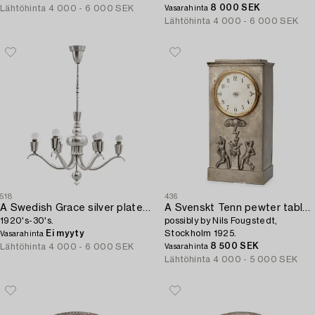
8 000 SEK
Lähtöhinta
4 000 - 6 000 SEK
Vasarahinta
Lähtöhinta
4 000 - 6 000 SEK
518
436
A Swedish Grace silver plated chandelier,
A Svenskt Tenn pewter table clock,
1920's-30's.
possibly by Nils Fougstedt,
Ei myyty
Stockholm 1925.
Vasarahinta
8 500 SEK
Lähtöhinta
4 000 - 6 000 SEK
Vasarahinta
Lähtöhinta
4 000 - 5 000 SEK