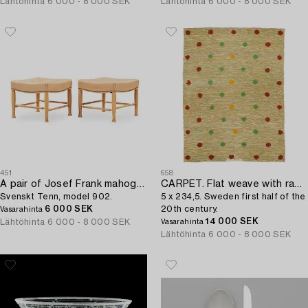
Lähtöhinta
6 000 - 8 000 SEK
Lähtöhinta
6 000 - 8 000 SEK
451
658
A pair of Josef Frank mahogany and beige leather stools,
CARPET. Flat weave with rags and pile ornaments. 308,
Svenskt Tenn, model 902.
5 x 234,5. Sweden first half of the
6 000 SEK
20th century.
Vasarahinta
14 000 SEK
Lähtöhinta
6 000 - 8 000 SEK
Vasarahinta
Lähtöhinta
6 000 - 8 000 SEK