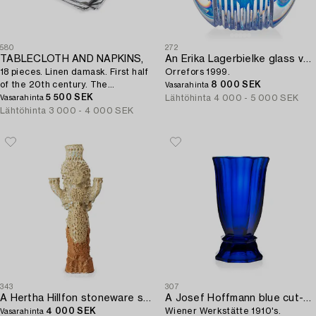
580
272
TABLECLOTH AND NAPKINS,
An Erika Lagerbielke glass vase,
18 pieces. Linen damask. First half
Orrefors 1999.
of the 20th century. The
8 000 SEK
Vasarahinta
tablecloth is 414 x 176 cm,
5 500 SEK
Lähtöhinta
4 000 - 5 000 SEK
Vasarahinta
Lähtöhinta
3 000 - 4 000 SEK
343
307
A Hertha Hillfon stoneware sculpture/candelabrum.
A Josef Hoffmann blue cut-glass vase,
4 000 SEK
Wiener Werkstätte 1910's.
Vasarahinta