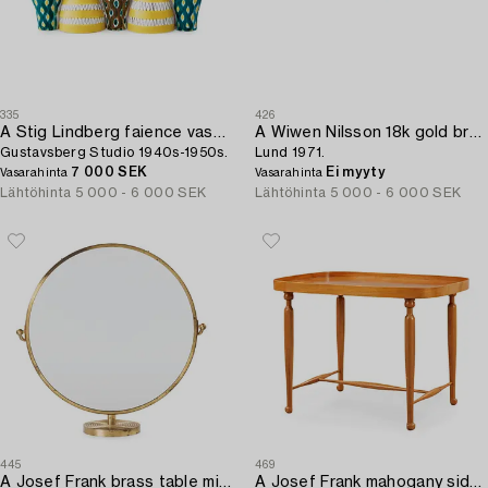
335
426
A Stig Lindberg faience vase/candleholder "Snurran",
A Wiwen Nilsson 18k gold brooch with a facet cut rock crystal,
Gustavsberg Studio 1940s-1950s.
Lund 1971.
7 000 SEK
Ei myyty
Vasarahinta
Vasarahinta
Lähtöhinta
5 000 - 6 000 SEK
Lähtöhinta
5 000 - 6 000 SEK
445
469
A Josef Frank brass table mirror,
A Josef Frank mahogany side table,