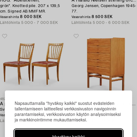
RUG. "Ädelstenen,
A Harald Nielsen sterling orchid vase,
grön". Knotted pile. 207 x 139,5
Georg Jensen, Copenhagen 1945-
cm. Signed AB MMF MR.
77.
8 000 SEK
8 500 SEK
Vasarahinta
Vasarahinta
Lähtöhinta
5 000 - 7 000 SEK
Lähtöhinta
5 000 - 6 000 SEK
482
578
Napsauttamalla "hyväksy kaikki" suostut evästeiden
A pair of Josef Frank walnut and rattan chairs,
An Axel Larsson chest of drawers,
tallentamiseen laitteellesi verkkosivuston navigoinnin
Svenskt Tenn, model 1165.
Svenska Möbelfabrikerna
parantamiseksi, verkkosivuston käytön analysoimiseksi
Ei myyty
Bodafors.
Vasarahinta
ja markkinointimme mukauttamiseksi.
12 000 SEK
Lähtöhinta
5 000 - 6 000 SEK
Vasarahinta
Lähtöhinta
5 000 - 6 000 SEK
Hyväksy kaikki