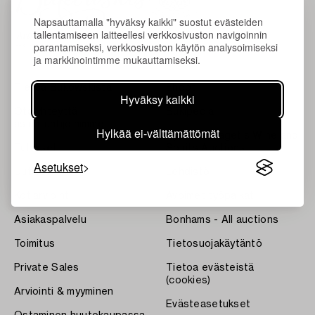
Napsauttamalla "hyväksy kaikki" suostut evästeiden
tallentamiseen laitteellesi verkkosivuston navigoinnin
parantamiseksi, verkkosivuston käytön analysoimiseksi
ja markkinointimme mukauttamiseksi.
Tietoa Bukowskista
Ehdot
Hyväksy kaikki
Ota yhteyttä
Bukipedia
asiantuntijoihimme
Hylkää ei-välttämättömät
Systembolaget's Wine and
Tulokset
Spirits Auctions
Asetukset
Uutiset
Lehdistö
Kotiarviointi
Avoimet työpaikat
Asiakaspalvelu
Bonhams - All auctions
Toimitus
Tietosuojakäytäntö
Private Sales
Tietoa evästeistä
(cookies)
Arviointi & myyminen
Evästeasetukset