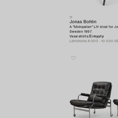
16
Jonas Bohlin
A "Molnpallen" LIV stool for J
Sweden 1997.
Vasarahinta
Ei myyty
Lähtöhinta
8 000 - 10 000 S