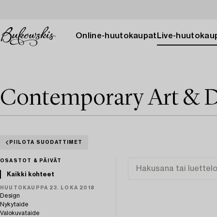
Online-huutokaupat
Live-huutokau
Contemporary Art & D
PIILOTA SUODATTIMET
OSASTOT & PÄIVÄT
Kaikki kohteet
HUUTOKAUPPA 23. LOKA 2018
Design
Nykytaide
Valokuvataide