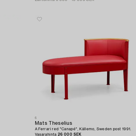
6
Mats Theselius
A Ferrari red "Canapé", Källemo, Sweden post 1991.
Vasarahinta
26 000 SEK