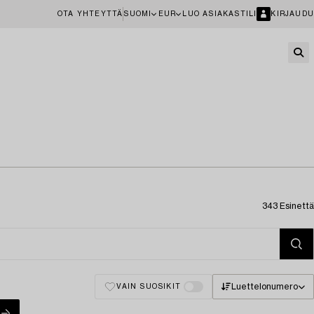
OTA YHTEYTTÄ
SUOMI
EUR
LUO ASIAKASTILI
KIRJAUDU
343 Esinettä
Luettelonumero
VAIN SUOSIKIT