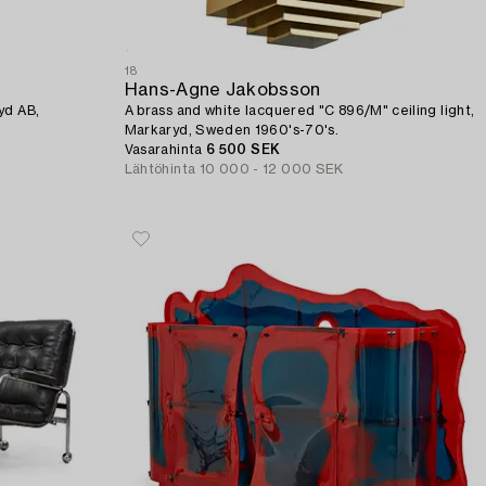
18
Hans-Agne Jakobsson
yd AB,
A brass and white lacquered "C 896/M" ceiling light,
Markaryd, Sweden 1960's-70's.
Vasarahinta
6 500 SEK
Lähtöhinta
10 000 - 12 000 SEK