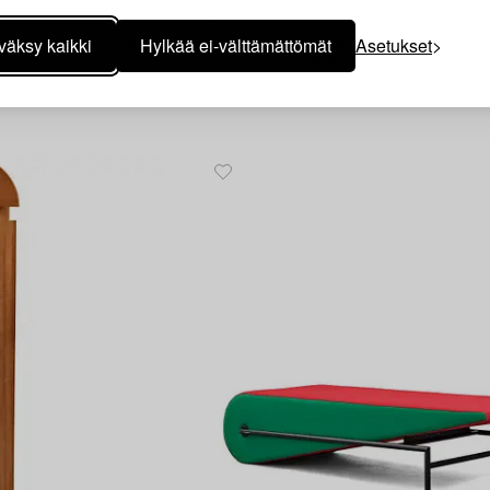
11
Paolo Piva
väksy kaikki
Hylkää ei-välttämättömät
Asetukset
e-Pallucco, Italy 1980´s.
An "Alanda" sofa table, B & B, Italy post 19
Vasarahinta
22 000 SEK
 SEK
Lähtöhinta
15 000 - 20 000 SEK