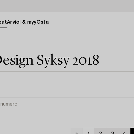
pat
Arvioi & myy
Osta
esign Syksy 2018
1
2
3
4