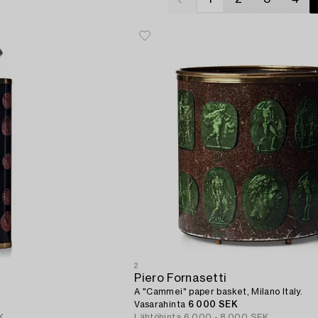
2
Piero Fornasetti
A "Cammei" paper basket, Milano Italy.
Vasarahinta
6 000 SEK
K
Lähtöhinta
6 000 - 8 000 SEK