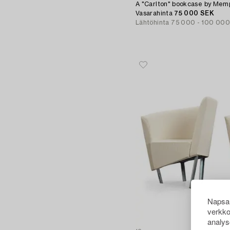
A "Carlton" bookcase by Memphi
Vasarahinta
75 000 SEK
Lähtöhinta
75 000 - 100 00
Napsau
verkko
analys