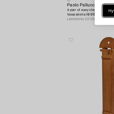
10
Paolo Pallucco
Hy
A pair of easy chairs for Gamb
Vasarahinta
15 000 SEK
Lähtöhinta
20 000 - 25 000