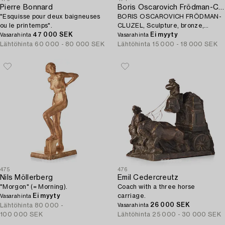
Pierre Bonnard
Boris Oscarovich Frödman-Cluzel
"Esquisse pour deux baigneuses
BORIS OSCAROVICH FRÖDMAN-
ou le printemps".
CLUZEL, Sculpture, bronze,
47 000 SEK
signed, dated, foundry mark.
Ei myyty
Vasarahinta
Vasarahinta
Height 39.5 cm.
Lähtöhinta
60 000 - 80 000 SEK
Lähtöhinta
15 000 - 18 000 SEK
475
476
Nils Möllerberg
Emil Cedercreutz
"Morgon" (= Morning).
Coach with a three horse
Ei myyty
carriage.
Vasarahinta
26 000 SEK
Lähtöhinta
80 000 -
Vasarahinta
100 000 SEK
Lähtöhinta
25 000 - 30 000 SEK