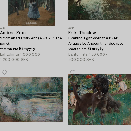
437
438
Anders Zorn
Frits Thaulow
"Promenad i parken" (A walk in the
Evening light over the river
park).
Arques by Ancourt, landscape
Ei myyty
from Normandy.
Ei myyty
Vasarahinta
Vasarahinta
Lähtöhinta
1 000 000 -
Lähtöhinta
450 000 -
1 200 000 SEK
500 000 SEK