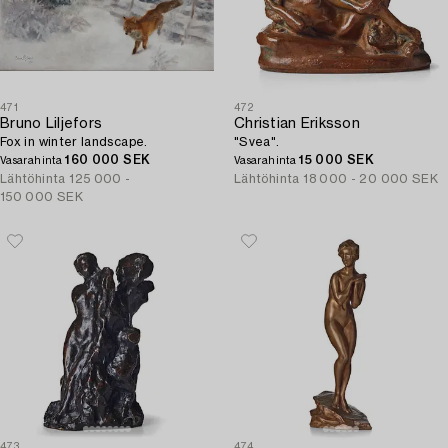
471
472
Bruno Liljefors
Christian Eriksson
Fox in winter landscape.
"Svea".
160 000 SEK
15 000 SEK
Vasarahinta
Vasarahinta
Lähtöhinta
125 000 -
Lähtöhinta
18 000 - 20 000 SEK
150 000 SEK
473
474