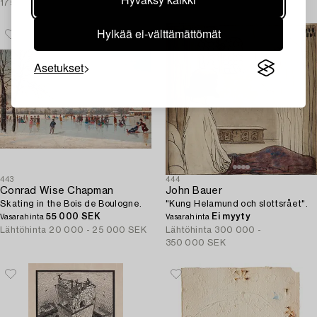
175 000 SEK
Hylkää ei-välttämättömät
Asetukset
443
444
Conrad Wise Chapman
John Bauer
Skating in the Bois de Boulogne.
"Kung Helamund och slottsrået".
55 000 SEK
Ei myyty
Vasarahinta
Vasarahinta
Lähtöhinta
20 000 - 25 000 SEK
Lähtöhinta
300 000 -
350 000 SEK