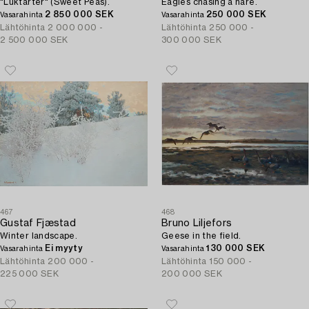
"Luktärter" (Sweet Peas).
Eagles chasing a hare.
2 850 000 SEK
250 000 SEK
Vasarahinta
Vasarahinta
Lähtöhinta
2 000 000 -
Lähtöhinta
250 000 -
2 500 000 SEK
300 000 SEK
467
468
Gustaf Fjæstad
Bruno Liljefors
Winter landscape.
Geese in the field.
Ei myyty
130 000 SEK
Vasarahinta
Vasarahinta
Lähtöhinta
200 000 -
Lähtöhinta
150 000 -
225 000 SEK
200 000 SEK