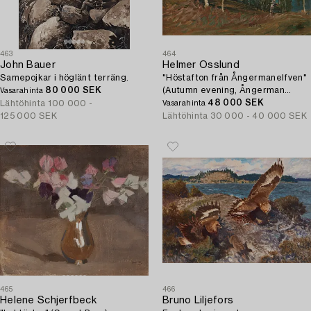
463
464
John Bauer
Helmer Osslund
Samepojkar i höglänt terräng.
"Höstafton från Ångermanelfven"
80 000 SEK
(Autumn evening, Ångerman
Vasarahinta
river).
48 000 SEK
Lähtöhinta
100 000 -
Vasarahinta
125 000 SEK
Lähtöhinta
30 000 - 40 000 SEK
465
466
Helene Schjerfbeck
Bruno Liljefors