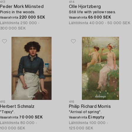
413
414
Peder Mork Mönsted
Olle Hjortzberg
Picnic in the woods.
Still life with yellow roses.
220 000 SEK
65 000 SEK
Vasarahinta
Vasarahinta
Lähtöhinta
250 000 -
Lähtöhinta
40 000 - 50 000 SEK
300 000 SEK
415
416
Herbert Schmalz
Philip Richard Morris
"Topsy".
"Arrival of spring".
70 000 SEK
Ei myyty
Vasarahinta
Vasarahinta
Lähtöhinta
80 000 -
Lähtöhinta
100 000 -
100 000 SEK
125 000 SEK