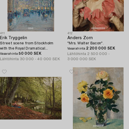
411
412
Erik Tryggelin
Anders Zorn
Street scene from Stockholm
"Mrs. Walter Bacon".
with the Royal Dramatical
2 200 000 SEK
Vasarahinta
Theatre.
50 000 SEK
Lähtöhinta
2 500 000 -
Vasarahinta
Lähtöhinta
30 000 - 40 000 SEK
3 000 000 SEK