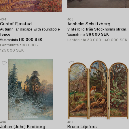
404
405
Gustaf Fjæstad
Anshelm Schultzberg
Autumn landscape with roundpole
Vinterbild från Stockholms ström.
fence.
36 000 SEK
Vasarahinta
110 000 SEK
Lähtöhinta
30 000 - 40 000 SEK
Vasarahinta
Lähtöhinta
100 000 -
125 000 SEK
406
407
Johan (John) Kindborg
Bruno Liljefors