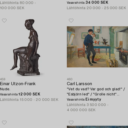
34 000 SEK
Lähtöhinta
80 000 -
Vasarahinta
100 000 SEK
Lähtöhinta
20 000 - 25 000 SEK
459
460
Einar Utzon-Frank
Carl Larsson
Nude.
"Vet du vad? Var god och glad!" /
12 000 SEK
"Esbjörn led" / "Grolle nicht"
Vasarahinta
(Esbjörn sulking).
Ei myyty
Lähtöhinta
15 000 - 20 000 SEK
Vasarahinta
Lähtöhinta
3 500 000 -
4 000 000 SEK