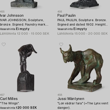
455
456
Ivar Johnsson
Paul Paulin
IVAR JOHNSSON, Sculpture,
PAUL PAULIN, Sculpture. Bronze.
bronze. Signed. Foundry mark.
Signed and dated 1902. Height
Height 33.5 cm.
Ei myyty
38 cm.
Ei myyty
Vasarahinta
Vasarahinta
Lähtöhinta
12 000 - 15 000 SEK
Lähtöhinta
15 000 - 20 000 SEK
457
458
Carl Milles
Jussi Mäntynen
"The Wings".
"Lon vädrar fara" (=The Lynx vent
120 000 SEK
danger).
Vasarahinta