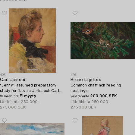
425
426
Carl Larsson
Bruno Liljefors
"Jenny", assumed preparatory
Common chaffinch feeding
study for "Lovisa Ulrika och Carl
nestlings.
Gustav Tessin" (one of the murals
Ei myyty
200 000 SEK
Vasarahinta
Vasarahinta
in the Nationalmuseum).
Lähtöhinta
250 000 -
Lähtöhinta
250 000 -
275 000 SEK
275 000 SEK