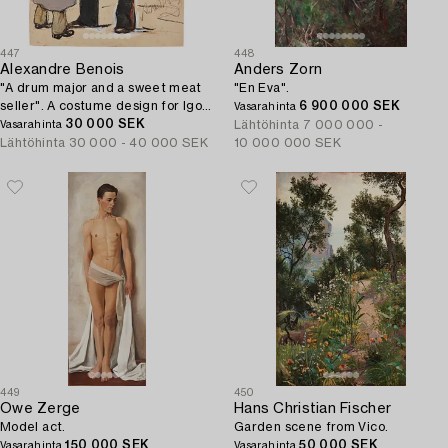
447
448
Alexandre Benois
Anders Zorn
"A drum major and a sweet meat
"En Eva".
seller". A costume design for Igor
6 900 000 SEK
Vasarahinta
Stravinsky's Petrushka, scene 1
30 000 SEK
Lähtöhinta
7 000 000 -
Vasarahinta
The Butterweek Fair.
Lähtöhinta
30 000 - 40 000 SEK
10 000 000 SEK
449
450
Owe Zerge
Hans Christian Fischer
Model act.
Garden scene from Vico.
150 000 SEK
50 000 SEK
Vasarahinta
Vasarahinta