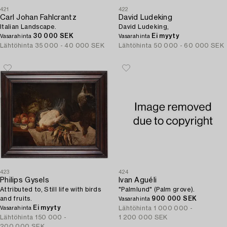
421
422
Carl Johan Fahlcrantz
David Ludeking
Italian Landscape.
David Ludeking,
30 000 SEK
Ei myyty
Vasarahinta
Vasarahinta
Lähtöhinta
35 000 - 40 000 SEK
Lähtöhinta
50 000 - 60 000 SEK
423
424
Philips Gysels
Ivan Aguéli
Attributed to, Still life with birds
"Palmlund" (Palm grove).
and fruits.
900 000 SEK
Vasarahinta
Ei myyty
Lähtöhinta
1 000 000 -
Vasarahinta
Lähtöhinta
150 000 -
1 200 000 SEK
200 000 SEK