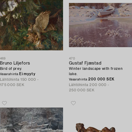
469
470
Bruno Liljefors
Gustaf Fjæstad
Bird of prey.
Winter landscape with frozen
Ei myyty
lake.
Vasarahinta
200 000 SEK
Lähtöhinta
150 000 -
Vasarahinta
175 000 SEK
Lähtöhinta
200 000 -
250 000 SEK