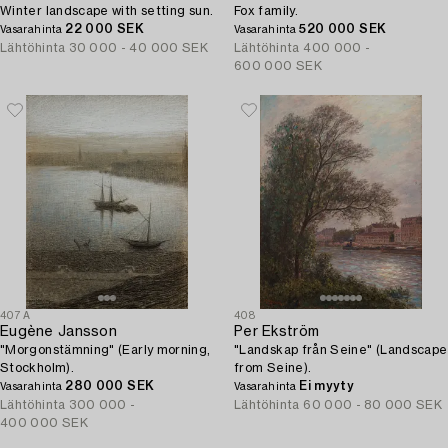
Winter landscape with setting sun.
Fox family.
22 000 SEK
520 000 SEK
Vasarahinta
Vasarahinta
Lähtöhinta
30 000 - 40 000 SEK
Lähtöhinta
400 000 -
600 000 SEK
407A
408
Eugène Jansson
Per Ekström
"Morgonstämning" (Early morning,
"Landskap från Seine" (Landscape
Stockholm).
from Seine).
280 000 SEK
Ei myyty
Vasarahinta
Vasarahinta
Lähtöhinta
300 000 -
Lähtöhinta
60 000 - 80 000 SEK
400 000 SEK