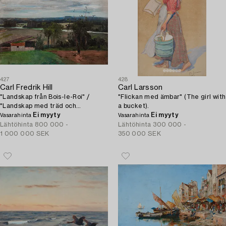
427
428
Carl Fredrik Hill
Carl Larsson
"Landskap från Bois-le-Roi" /
"Flickan med ämbar" (The girl with
"Landskap med träd och
a bucket).
bondgård" (Landscape from Bois-
Ei myyty
Ei myyty
Vasarahinta
Vasarahinta
le-Roi / Landscape with tree &
Lähtöhinta
800 000 -
Lähtöhinta
300 000 -
farm).
1 000 000 SEK
350 000 SEK