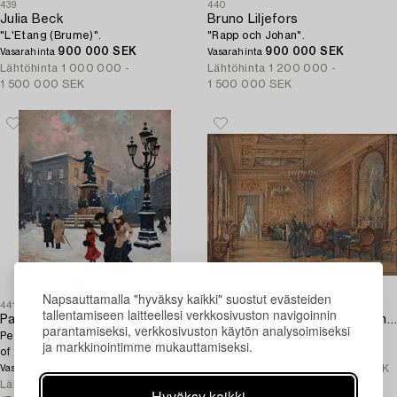
439
440
Julia Beck
Bruno Liljefors
"L'Etang (Brume)".
"Rapp och Johan".
900 000 SEK
900 000 SEK
Vasarahinta
Vasarahinta
Lähtöhinta
1 000 000 -
Lähtöhinta
1 200 000 -
1 500 000 SEK
1 500 000 SEK
Napsauttamalla "hyväksy kaikki" suostut evästeiden
441
442
tallentamiseen laitteellesi verkkosivuston navigoinnin
Paul Fischer
Adolf Jossifowitsch Charlemagne
parantamiseksi, verkkosivuston käytön analysoimiseksi
Pedestrians in front of the Statue
Interior of a palace.
ja markkinointimme mukauttamiseksi.
of Niels Juel in Copenhagen.
26 000 SEK
Vasarahinta
260 000 SEK
Lähtöhinta
30 000 - 35 000 SEK
Vasarahinta
Lähtöhinta
150 000 -
Hyväksy kaikki