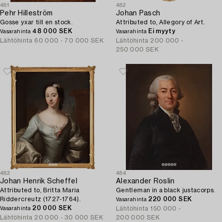
481
482
Pehr Hilleström
Johan Pasch
Gosse yxar till en stock.
Attributed to, Allegory of Art.
48 000 SEK
Ei myyty
Vasarahinta
Vasarahinta
Lähtöhinta
60 000 - 70 000 SEK
Lähtöhinta
200 000 -
250 000 SEK
483
484
Johan Henrik Scheffel
Alexander Roslin
Attributed to, Britta Maria
Gentleman in a black justacorps.
Riddercreutz (1727-1764).
220 000 SEK
Vasarahinta
20 000 SEK
Lähtöhinta
150 000 -
Vasarahinta
Lähtöhinta
20 000 - 30 000 SEK
200 000 SEK