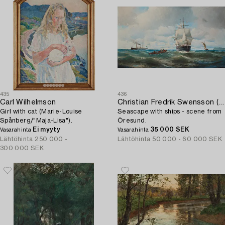
435
436
Carl Wilhelmson
Christian Fredrik Swensson (Svensson)
Girl with cat (Marie-Louise
Seascape with ships - scene from
Spånberg/"Maja-Lisa").
Öresund.
Ei myyty
35 000 SEK
Vasarahinta
Vasarahinta
Lähtöhinta
250 000 -
Lähtöhinta
50 000 - 60 000 SEK
300 000 SEK