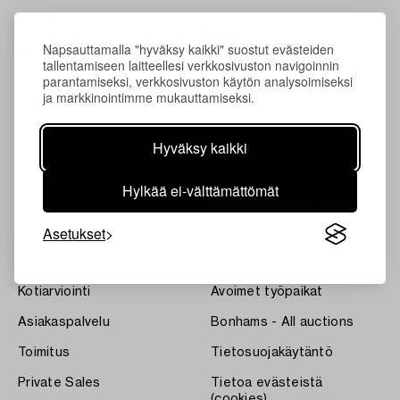
Napsauttamalla "hyväksy kaikki" suostut evästeiden
tallentamiseen laitteellesi verkkosivuston navigoinnin
parantamiseksi, verkkosivuston käytön analysoimiseksi
ja markkinointimme mukauttamiseksi.
Hyväksy kaikki
Tietoa Bukowskista
Ehdot
Ota yhteyttä
Bukipedia
Hylkää ei-välttämättömät
asiantuntijoihimme
Systembolaget's Wine and
Asetukset
Tulokset
Spirits Auctions
Uutiset
Lehdistö
Kotiarviointi
Avoimet työpaikat
Asiakaspalvelu
Bonhams - All auctions
Toimitus
Tietosuojakäytäntö
Private Sales
Tietoa evästeistä
(cookies)