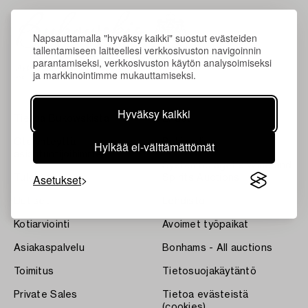
Napsauttamalla "hyväksy kaikki" suostut evästeiden
tallentamiseen laitteellesi verkkosivuston navigoinnin
parantamiseksi, verkkosivuston käytön analysoimiseksi
ja markkinointimme mukauttamiseksi.
Hyväksy kaikki
Tietoa Bukowskista
Ehdot
Ota yhteyttä
Bukipedia
Hylkää ei-välttämättömät
asiantuntijoihimme
Systembolaget's Wine and
Asetukset
Tulokset
Spirits Auctions
Uutiset
Lehdistö
Kotiarviointi
Avoimet työpaikat
Asiakaspalvelu
Bonhams - All auctions
Toimitus
Tietosuojakäytäntö
Private Sales
Tietoa evästeistä
(cookies)