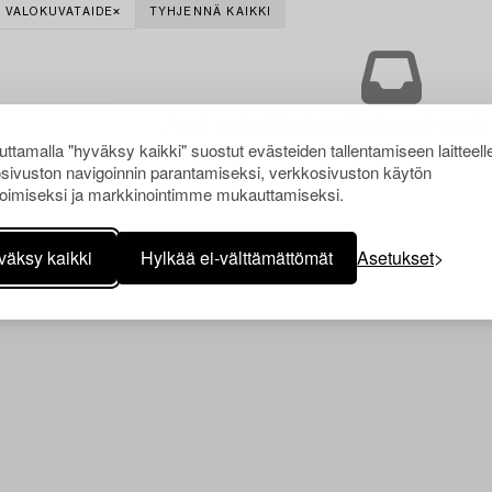
VALOKUVATAIDE
TYHJENNÄ KAIKKI
Juuri nyt ei löytynyt hakuasi vasta
ttamalla "hyväksy kaikki" suostut evästeiden tallentamiseen laitteell
sivuston navigoinnin parantamiseksi, verkkosivuston käytön
oimiseksi ja markkinointimme mukauttamiseksi.
väksy kaikki
Hylkää ei-välttämättömät
Asetukset