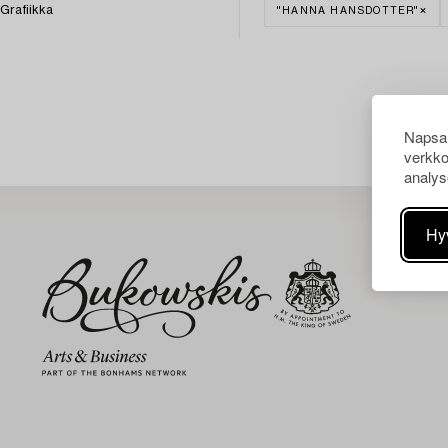
Grafiikka
"HANNA HANSDOTTER"
Napsau
verkko
analys
Hy