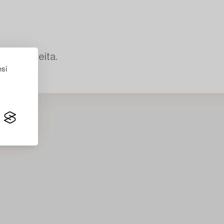
avia kohteita.
esi