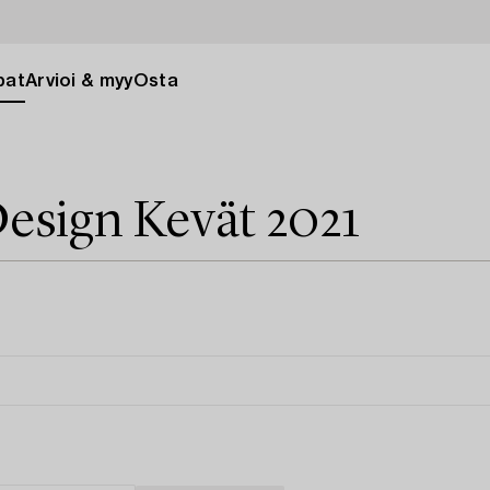
pat
Arvioi & myy
Osta
esign Kevät 2021