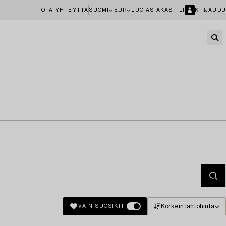
OTA YHTEYTTÄ
SUOMI
EUR
LUO ASIAKASTILI
KIRJAUDU
Korkein lähtöhinta
VAIN SUOSIKIT