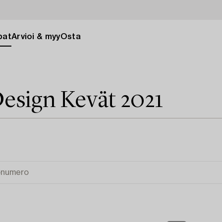
pat
Arvioi & myy
Osta
esign Kevät 2021