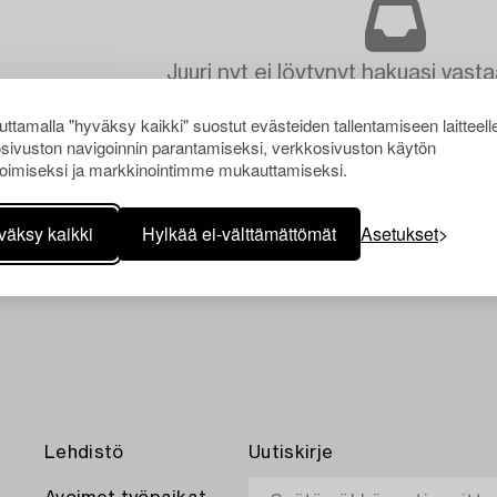
Juuri nyt ei löytynyt hakuasi vasta
ttamalla "hyväksy kaikki" suostut evästeiden tallentamiseen laitteell
sivuston navigoinnin parantamiseksi, verkkosivuston käytön
oimiseksi ja markkinointimme mukauttamiseksi.
väksy kaikki
Hylkää ei-välttämättömät
Asetukset
Lehdistö
Uutiskirje