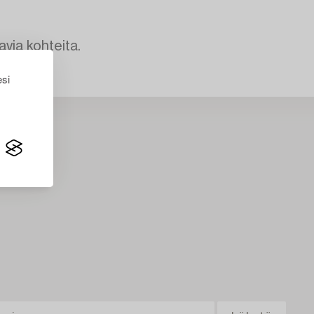
avia kohteita.
esi