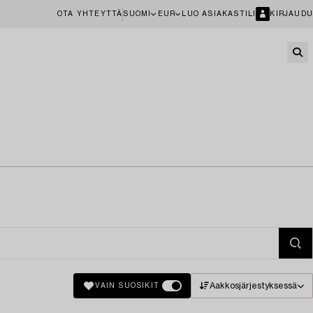
OTA YHTEYTTÄ
SUOMI
EUR
LUO ASIAKASTILI
KIRJAUDU
Aakkosjärjestyksessä
VAIN SUOSIKIT