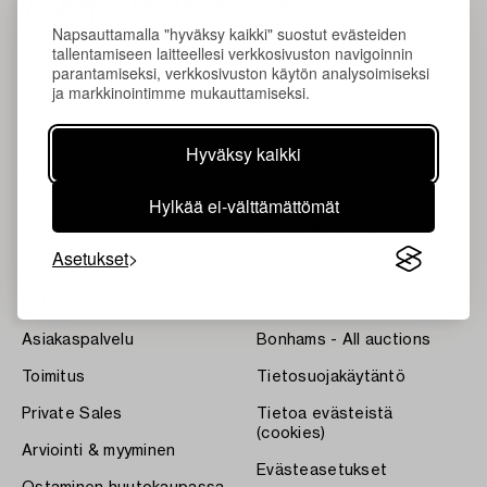
Napsauttamalla "hyväksy kaikki" suostut evästeiden
tallentamiseen laitteellesi verkkosivuston navigoinnin
parantamiseksi, verkkosivuston käytön analysoimiseksi
ja markkinointimme mukauttamiseksi.
Tietoa Bukowskista
Ehdot
Hyväksy kaikki
Ota yhteyttä
Bukipedia
asiantuntijoihimme
Hylkää ei-välttämättömät
Systembolaget's Wine and
Tulokset
Spirits Auctions
Asetukset
Uutiset
Lehdistö
Kotiarviointi
Avoimet työpaikat
Asiakaspalvelu
Bonhams - All auctions
Toimitus
Tietosuojakäytäntö
Private Sales
Tietoa evästeistä
(cookies)
Arviointi & myyminen
Evästeasetukset