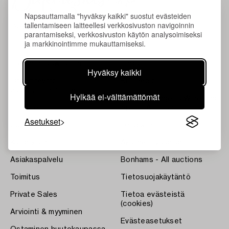
Napsauttamalla "hyväksy kaikki" suostut evästeiden
tallentamiseen laitteellesi verkkosivuston navigoinnin
parantamiseksi, verkkosivuston käytön analysoimiseksi
ja markkinointimme mukauttamiseksi.
Tietoa Bukowskista
Ehdot
Hyväksy kaikki
Ota yhteyttä
Bukipedia
asiantuntijoihimme
Hylkää ei-välttämättömät
Systembolaget's Wine and
Tulokset
Spirits Auctions
Asetukset
Uutiset
Lehdistö
Kotiarviointi
Avoimet työpaikat
Asiakaspalvelu
Bonhams - All auctions
Toimitus
Tietosuojakäytäntö
Private Sales
Tietoa evästeistä
(cookies)
Arviointi & myyminen
Evästeasetukset