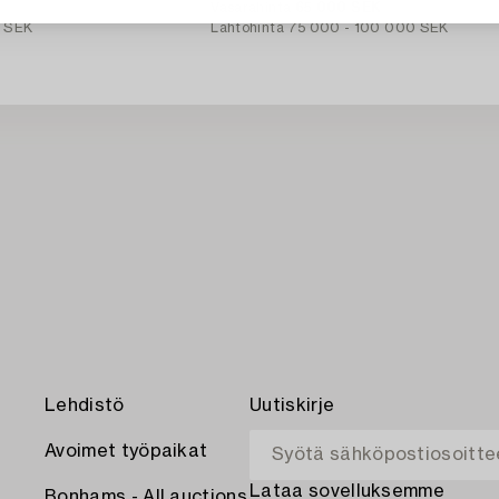
Vasarahinta
65 000 SEK
0 SEK
Lähtöhinta
75 000 - 100 000 SEK
Lehdistö
Uutiskirje
Avoimet työpaikat
Lataa sovelluksemme
Bonhams - All auctions