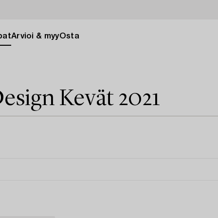
pat
Arvioi & myy
Osta
esign Kevät 2021