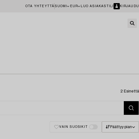
OTA YHTEYTTÄ
SUOMI
EUR
LUO ASIAKASTILI
KIRJAUDU
2 Esinettä
Päättyy pian
VAIN SUOSIKIT