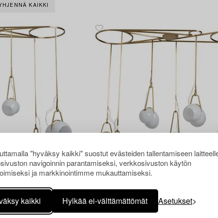
YHJENNÄ KAIKKI
ttamalla "hyväksy kaikki" suostut evästeiden tallentamiseen laitteell
sivuston navigoinnin parantamiseksi, verkkosivuston käytön
oimiseksi ja markkinointimme mukauttamiseksi.
100
Lindsey Adelman
väksy kaikki
Hylkää ei-välttämättömät
Asetukset
amp, Studio Lindsey
A "Catch CS.07.01." ceiling lamp, Studio 
2016.
Adelman, Los Angeles, USA, 2016.