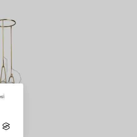
esi
Lindsey