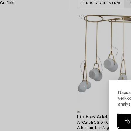
Grafiikka
"LINDSEY ADELMAN"
T
Napsau
verkko
analys
99
Lindsey Adelman
Hy
A "Catch CS.07.01." ceiling l
Adelman, Los Angeles, USA, 