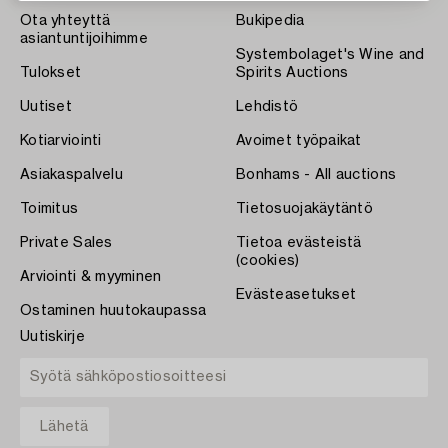
Ota yhteyttä
Bukipedia
asiantuntijoihimme
Systembolaget's Wine and
Tulokset
Spirits Auctions
Uutiset
Lehdistö
Kotiarviointi
Avoimet työpaikat
Asiakaspalvelu
Bonhams - All auctions
Toimitus
Tietosuojakäytäntö
Private Sales
Tietoa evästeistä
(cookies)
Arviointi & myyminen
Evästeasetukset
Ostaminen huutokaupassa
Uutiskirje