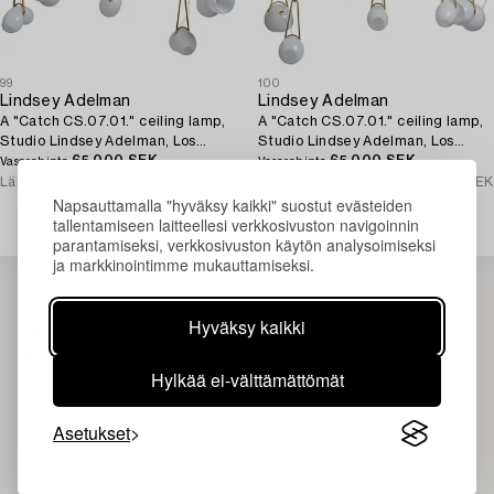
99
100
Lindsey Adelman
Lindsey Adelman
A "Catch CS.07.01." ceiling lamp,
A "Catch CS.07.01." ceiling lamp,
Studio Lindsey Adelman, Los
Studio Lindsey Adelman, Los
Angeles, USA, 2016.
65 000 SEK
Angeles, USA, 2016.
65 000 SEK
Vasarahinta
Vasarahinta
Lähtöhinta
75 000 - 100 000 SEK
Lähtöhinta
75 000 - 100 000 SEK
Napsauttamalla "hyväksy kaikki" suostut evästeiden
tallentamiseen laitteellesi verkkosivuston navigoinnin
parantamiseksi, verkkosivuston käytön analysoimiseksi
ja markkinointimme mukauttamiseksi.
Hyväksy kaikki
Hylkää ei-välttämättömät
Asetukset
Tietoa Bukowskista
Ehdot