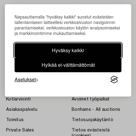
Napsauttamalla "hyväksy kaikki" suostut evästeiden
tallentamiseen laitteellesi verkkosivuston navigoinnin
parantamiseksi, verkkosivuston käytön analysoimiseksi
ja markkinointimme mukauttamiseksi.
Hyväksy kaikki
Tietoa Bukowskista
Ehdot
Ota yhteyttä
Bukipedia
Hylkää ei-välttämättömät
asiantuntijoihimme
Systembolaget's Wine and
Asetukset
Tulokset
Spirits Auctions
Uutiset
Lehdistö
Kotiarviointi
Avoimet työpaikat
Asiakaspalvelu
Bonhams - All auctions
Toimitus
Tietosuojakäytäntö
Private Sales
Tietoa evästeistä
(cookies)