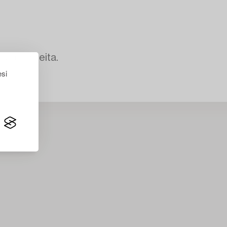
avia kohteita.
esi