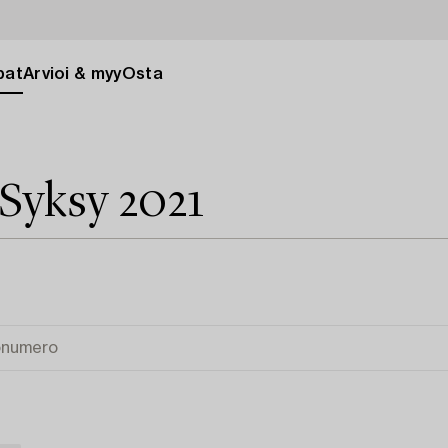
pat
Arvioi & myy
Osta
 Syksy 2021