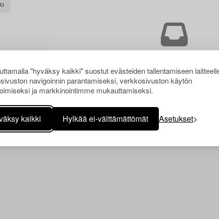
KI
Juuri nyt ei löytynyt hakuasi vasta
ttamalla "hyväksy kaikki" suostut evästeiden tallentamiseen laitteell
sivuston navigoinnin parantamiseksi, verkkosivuston käytön
oimiseksi ja markkinointimme mukauttamiseksi.
väksy kaikki
Hylkää ei-välttämättömät
Asetukset