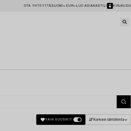
OTA YHTEYTTÄ
SUOMI
EUR
LUO ASIAKASTILI
KIRJAUDU
Korkein lähtöhinta
VAIN SUOSIKIT