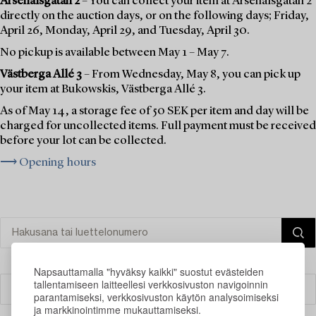
Arsenalsgatan 2
– You can collect your item at Arsenalsgatan 2
directly on the auction days, or on the following days; Friday,
April 26, Monday, April 29, and Tuesday, April 30.
No pickup is available between May 1 – May 7.
Västberga Allé 3
– From Wednesday, May 8, you can pick up
your item at Bukowskis, Västberga Allé 3.
As of May 14, a storage fee of 50 SEK per item and day will be
charged for uncollected items. Full payment must be received
before your lot can be collected.
⟶ Opening hours
Napsauttamalla "hyväksy kaikki" suostut evästeiden
tallentamiseen laitteellesi verkkosivuston navigoinnin
Suodatin
parantamiseksi, verkkosivuston käytön analysoimiseksi
ja markkinointimme mukauttamiseksi.