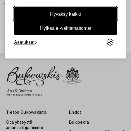
TAIDE
TYHJENNÄ KAIKKI
Hyväksy kaikki
Hylkää ei-välttämättömät
Juuri nyt ei löytynyt hakuasi vastaavia kohteita.
Asetukset
Tietoa Bukowskista
Ehdot
Ota yhteyttä
Bukipedia
asiantuntijoihimme