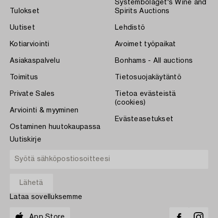
Systembolaget's Wine and
Tulokset
Spirits Auctions
Uutiset
Lehdistö
Kotiarviointi
Avoimet työpaikat
Asiakaspalvelu
Bonhams - All auctions
Toimitus
Tietosuojakäytäntö
Private Sales
Tietoa evästeistä
(cookies)
Arviointi & myyminen
Evästeasetukset
Ostaminen huutokaupassa
Uutiskirje
Lataa sovelluksemme
App Store