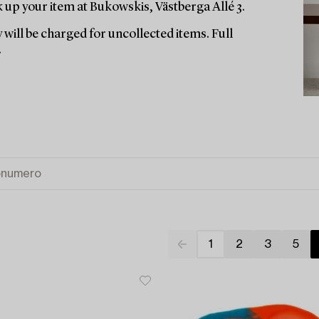
up your item at Bukowskis, Västberga Allé 3.
 will be charged for uncollected items. Full
.
1
2
3
5