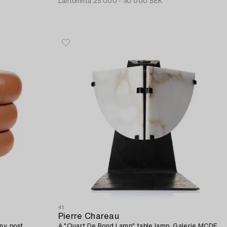
Lähtöhinta
25 000 - 30 000 SEK
41
Pierre Chareau
y, post
A "Quart De Rond Lamp" table lamp, Galerie MCDE,