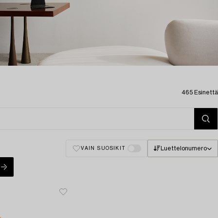
465 Esinettä
Luettelonumero
VAIN SUOSIKIT