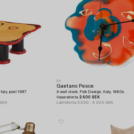
24
Gaetano Pesce
taly, post 1987.
A wall clock, Fish Design, Italy, 1990s.
Vasarahinta
2 600 SEK
 SEK
Lähtöhinta
5 000 - 6 000 SEK