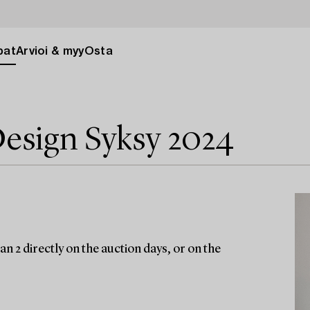
pat
Arvioi & myy
Osta
esign Syksy 2024
n 2 directly on the auction days, or on the