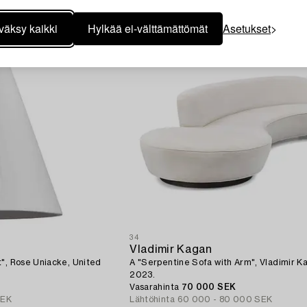
väksy kaikki
Hylkää ei-välttämättömät
Asetukset
34
Vladimir Kagan
t", Rose Uniacke, United
A "Serpentine Sofa with Arm", Vladimir K
2023.
Vasarahinta
70 000 SEK
SEK
Lähtöhinta
60 000 - 80 000 SEK