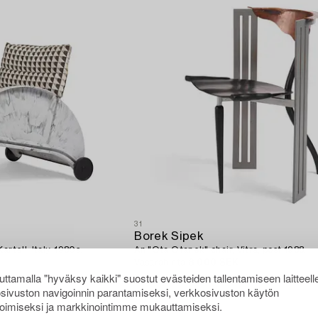
31
Borek Sipek
rtell, Italy, 1980s.
An "Ota Otanek" chair, Vitra, post 1988.
Vasarahinta
8 000 SEK
ttamalla "hyväksy kaikki" suostut evästeiden tallentamiseen laitteell
SEK
Lähtöhinta
8 000 - 10 000 SEK
sivuston navigoinnin parantamiseksi, verkkosivuston käytön
oimiseksi ja markkinointimme mukauttamiseksi.