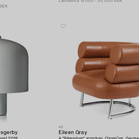
Lähtöhinta
15 000 - 20 000 SEK
 SEK
40
Osgerby
Eileen Gray
post 2019.
A "Bibendum" armchair, ClassiCon, German