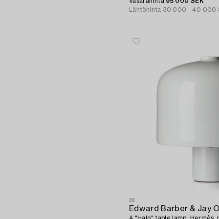
Paris, 2021.
Vasarahinta
95 000 SEK
Lähtöhinta
30 000 - 40 000
39
Edward Barber & Jay 
A "Halo" table lamp, Hermès, 