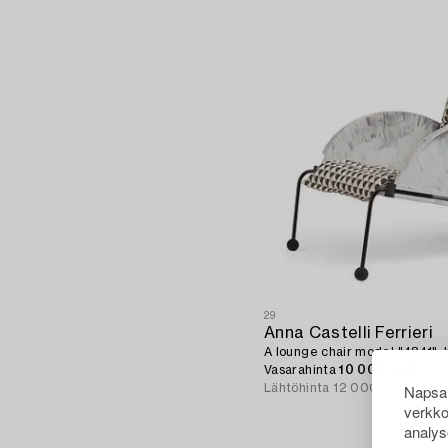
29
Anna Castelli Ferrieri
A lounge chair model "4841", Ka
Vasarahinta
10 000 SEK
Napsau
Lähtöhinta
12 000 - 15 000 
verkko
analys