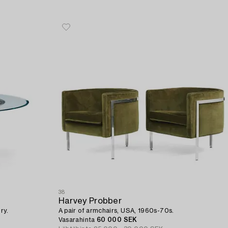
38
Harvey Probber
ry.
A pair of armchairs, USA, 1960s-70s.
Vasarahinta
60 000 SEK