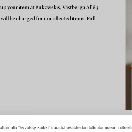
up your item at Bukowskis, Västberga Allé 3.
will be charged for uncollected items. Full
.
ttamalla "hyväksy kaikki" suostut evästeiden tallentamiseen laitteell