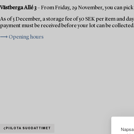
Västberga Allé 3
– From Friday, 29 November, you can pick 
As of 5 December, a storage fee of 50 SEK per item and day 
payment must be received before your lot can be collected
⟶ Opening hours
Napsau
PIILOTA SUODATTIMET