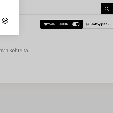
Päättyy pian
VAIN SUOSIKIT
avia kohteita.