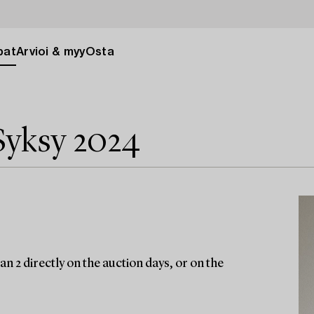
pat
Arvioi & myy
Osta
Syksy 2024
n 2 directly on the auction days, or on the