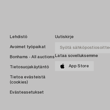
Lehdistö
Uutiskirje
Avoimet työpaikat
Lataa sovelluksemme
Bonhams - All auctions
App Store
Tietosuojakäytäntö
Tietoa evästeistä
(cookies)
Evästeasetukset