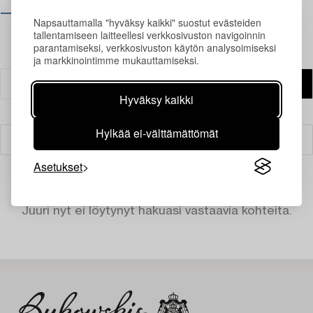
⟶ Opening hours
Napsauttamalla "hyväksy kaikki" suostut evästeiden
tallentamiseen laitteellesi verkkosivuston navigoinnin
parantamiseksi, verkkosivuston käytön analysoimiseksi
ja markkinointimme mukauttamiseksi.
Hyväksy kaikki
Hylkää ei-välttämättömät
Suodatin
Asetukset
Juuri nyt ei löytynyt hakuasi vastaavia kohteita.