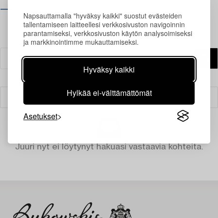
⟶ Opening hours
Napsauttamalla "hyväksy kaikki" suostut evästeiden
tallentamiseen laitteellesi verkkosivuston navigoinnin
parantamiseksi, verkkosivuston käytön analysoimiseksi
ja markkinointimme mukauttamiseksi.
Hyväksy kaikki
Hylkää ei-välttämättömät
Suodatin
Asetukset
Juuri nyt ei löytynyt hakuasi vastaavia kohteita.