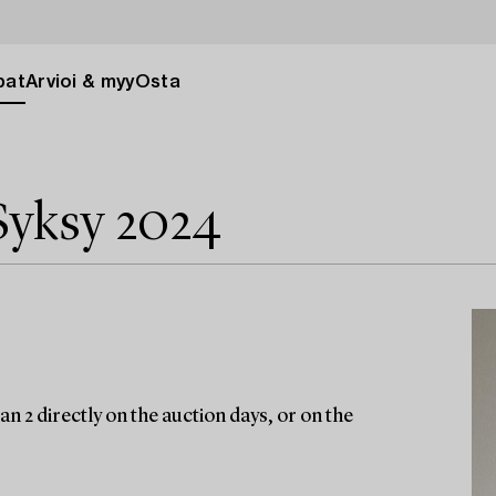
pat
Arvioi & myy
Osta
Syksy 2024
n 2 directly on the auction days, or on the