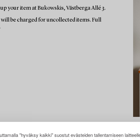
up your item at Bukowskis, Västberga Allé 3.
will be charged for uncollected items. Full
.
ttamalla "hyväksy kaikki" suostut evästeiden tallentamiseen laitteell