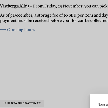
Västberga Allé 3
– From Friday, 29 November, you can pick 
As of 5 December, a storage fee of 50 SEK per item and day 
payment must be received before your lot can be collected
⟶ Opening hours
Napsau
PIILOTA SUODATTIMET