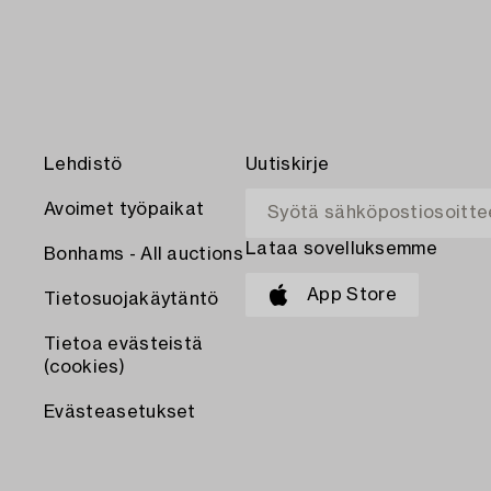
Lehdistö
Uutiskirje
Avoimet työpaikat
Lataa sovelluksemme
Bonhams - All auctions
App Store
Tietosuojakäytäntö
Tietoa evästeistä
(cookies)
Evästeasetukset