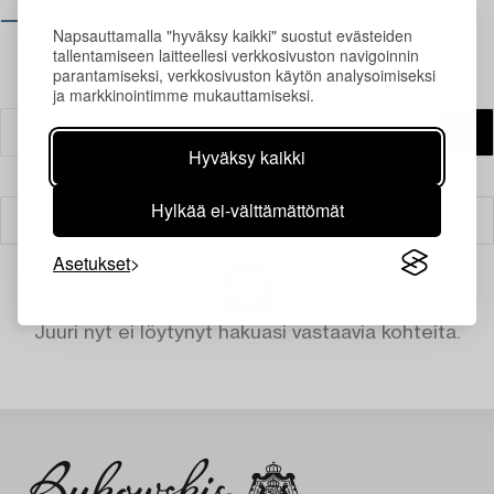
⟶ Opening hours
Napsauttamalla "hyväksy kaikki" suostut evästeiden
tallentamiseen laitteellesi verkkosivuston navigoinnin
parantamiseksi, verkkosivuston käytön analysoimiseksi
ja markkinointimme mukauttamiseksi.
Hyväksy kaikki
Hylkää ei-välttämättömät
Suodatin
Asetukset
Juuri nyt ei löytynyt hakuasi vastaavia kohteita.