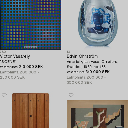
780
13
Victor Vasarely
Edvin Öhrström
"SOENE".
An ariel glass vase, Orrefors,
210 000 SEK
Sweden, 1939, no. 188.
Vasarahinta
310 000 SEK
Lähtöhinta
200 000 -
Vasarahinta
250 000 SEK
Lähtöhinta
200 000 -
300 000 SEK