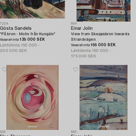
722A
664
Gösta Sandels
Einar Jolin
"På bron - Motiv från Kungälv".
View from Skeppsbron towards
135 000 SEK
Strandvägen.
Vasarahinta
155 000 SEK
Lähtöhinta
150 000 -
Vasarahinta
200 000 SEK
Lähtöhinta
150 000 -
175 000 SEK
558
663