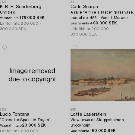
754
34
K. R. H. Sonderborg
Carlo Scarpa
Untitled.
A rare "A fili e a fasce" glass vase,
175 000 SEK
model no. 4561, Venini, Murano,
Vasarahinta
Italy, ca 1942.
460 000 SEK
Lähtöhinta
200 000 -
Vasarahinta
300 000 SEK
Lähtöhinta
200 000 -
300 000 SEK
706
590
Lucio Fontana
Lotte Laserstein
”Concetto Spaziale Taglio”.
View towards Skeppsholmen,
520 000 SEK
Stockholm.
Vasarahinta
160 000 SEK
Lähtöhinta
200 000 -
Vasarahinta