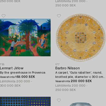
250 000 SEK
Lähtöhinta
200 000 -
250 000 SEK
735
177
Lennart Jirlow
Barbro Nilsson
By the greenhouse in Provence.
A carpet, 'Gula rabatten', round,
165 000 SEK
knotted pile, diameter c 300 cm,
Vasarahinta
AB Märta Måås-Fjetterström,
200 000 SEK
Lähtöhinta
200 000 -
Vasarahinta
unsigned.
300 000 SEK
Lähtöhinta
200 000 -
250 000 SEK