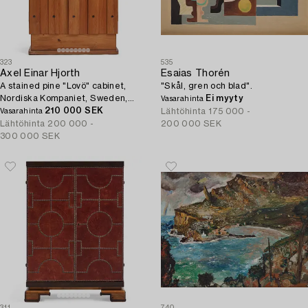
323
535
Axel Einar Hjorth
Esaias Thorén
A stained pine "Lovö" cabinet,
"Skål, gren och blad".
Nordiska Kompaniet, Sweden,
Ei myyty
Vasarahinta
1930s.
210 000 SEK
Lähtöhinta
175 000 -
Vasarahinta
Lähtöhinta
200 000 -
200 000 SEK
300 000 SEK
311
740