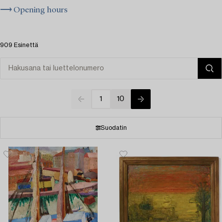
⟶ Opening hours
909 Esinettä
1
10
Suodatin