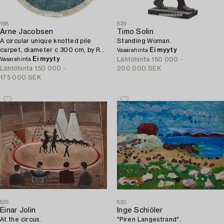
198
839
Arne Jacobsen
Timo Solin
A circular unique knotted pile
Standing Woman.
carpet, diameter c 300 cm, by Rya
Ei myyty
Vasarahinta
Lyng Taepper.
Ei myyty
Lähtöhinta
150 000 -
Vasarahinta
Lähtöhinta
150 000 -
200 000 SEK
175 000 SEK
525
630
Einar Jolin
Inge Schiöler
At the circus.
"Piren Langestrand".