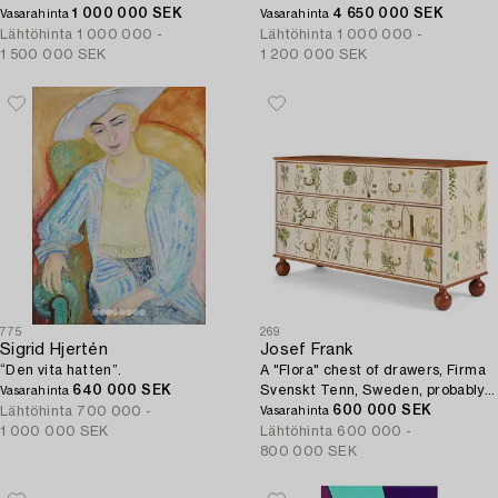
1 000 000 SEK
4 650 000 SEK
Vasarahinta
Vasarahinta
Lähtöhinta
1 000 000 -
Lähtöhinta
1 000 000 -
1 500 000 SEK
1 200 000 SEK
775
269
Sigrid Hjertén
Josef Frank
“Den vita hatten”.
A "Flora" chest of drawers, Firma
640 000 SEK
Svenskt Tenn, Sweden, probably
Vasarahinta
1970s.
600 000 SEK
Lähtöhinta
700 000 -
Vasarahinta
1 000 000 SEK
Lähtöhinta
600 000 -
800 000 SEK