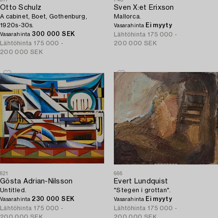
Otto Schulz
Sven X:et Erixson
A cabinet, Boet, Gothenburg,
Mallorca.
1920s-30s.
Ei myyty
Vasarahinta
300 000 SEK
Lähtöhinta
175 000 -
Vasarahinta
Lähtöhinta
175 000 -
200 000 SEK
200 000 SEK
621
666
Gösta Adrian-Nilsson
Evert Lundquist
Untitled.
"Stegen i grottan".
230 000 SEK
Ei myyty
Vasarahinta
Vasarahinta
Lähtöhinta
175 000 -
Lähtöhinta
175 000 -
200 000 SEK
200 000 SEK