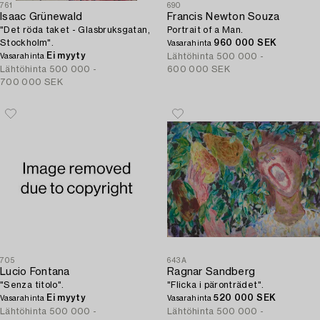
761
690
Isaac Grünewald
Francis Newton Souza
"Det röda taket - Glasbruksgatan,
Portrait of a Man.
Stockholm".
960 000 SEK
Vasarahinta
Ei myyty
Lähtöhinta
500 000 -
Vasarahinta
Lähtöhinta
500 000 -
600 000 SEK
700 000 SEK
705
643A
Lucio Fontana
Ragnar Sandberg
"Senza titolo".
"Flicka i päronträdet".
Ei myyty
520 000 SEK
Vasarahinta
Vasarahinta
Lähtöhinta
500 000 -
Lähtöhinta
500 000 -