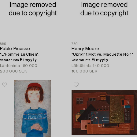
885
750
Pablo Picasso
Henry Moore
"L'Homme au Chien".
"Upright Motive, Maquette No.4".
Ei myyty
Ei myyty
Vasarahinta
Vasarahinta
Lähtöhinta
150 000 -
Lähtöhinta
140 000 -
200 000 SEK
160 000 SEK