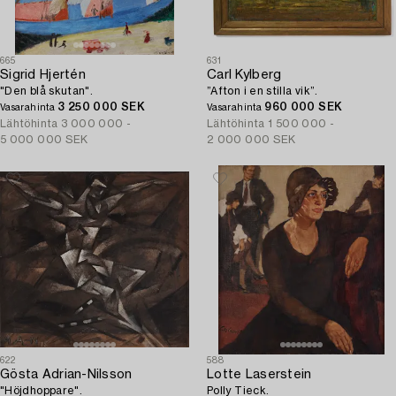
665
631
Sigrid Hjertén
Carl Kylberg
"Den blå skutan".
”Afton i en stilla vik”.
3 250 000 SEK
960 000 SEK
Vasarahinta
Vasarahinta
Lähtöhinta
3 000 000 -
Lähtöhinta
1 500 000 -
5 000 000 SEK
2 000 000 SEK
622
588
Gösta Adrian-Nilsson
Lotte Laserstein
"Höjdhoppare".
Polly Tieck.