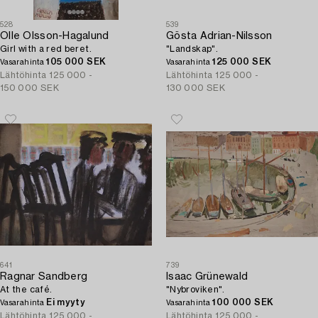
528
539
Olle Olsson-Hagalund
Gösta Adrian-Nilsson
Girl with a red beret.
"Landskap".
105 000 SEK
125 000 SEK
Vasarahinta
Vasarahinta
Lähtöhinta
125 000 -
Lähtöhinta
125 000 -
150 000 SEK
130 000 SEK
641
739
Ragnar Sandberg
Isaac Grünewald
At the café.
"Nybroviken".
Ei myyty
100 000 SEK
Vasarahinta
Vasarahinta
Lähtöhinta
125 000 -
Lähtöhinta
125 000 -