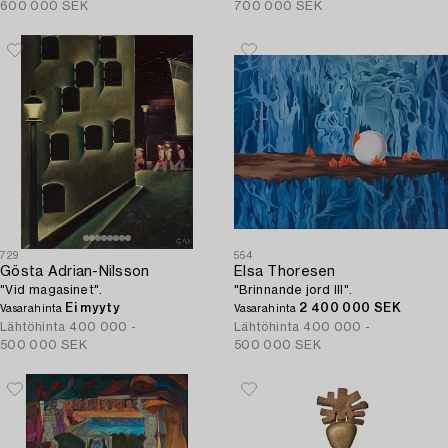
600 000 SEK
700 000 SEK
729
554
Gösta Adrian-Nilsson
Elsa Thoresen
"Vid magasinet".
"Brinnande jord III".
Ei myyty
2 400 000 SEK
Vasarahinta
Vasarahinta
Lähtöhinta
400 000 -
Lähtöhinta
400 000 -
500 000 SEK
500 000 SEK