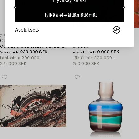
Hylkää ei-välttämättömät
Asetukset
713
700
Olle Olsson-Hagalund
André Lanskoy
Outside the paint shop, Hagalund.
Untitled.
230 000 SEK
170 000 SEK
Vasarahinta
Vasarahinta
Lähtöhinta
200 000 -
Lähtöhinta
200 000 -
225 000 SEK
250 000 SEK