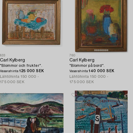
633
760
Carl Kylberg
Carl Kylberg
"Blommor och frukter".
"Blommor på bord".
125 000 SEK
140 000 SEK
Vasarahinta
Vasarahinta
Lähtöhinta
150 000 -
Lähtöhinta
150 000 -
175 000 SEK
175 000 SEK