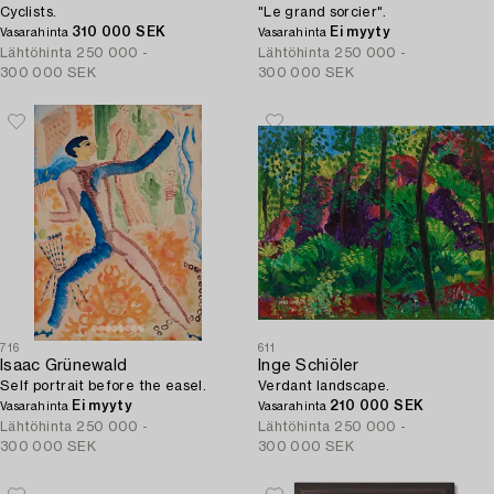
Cyclists.
"Le grand sorcier".
310 000 SEK
Ei myyty
Vasarahinta
Vasarahinta
Lähtöhinta
250 000 -
Lähtöhinta
250 000 -
300 000 SEK
300 000 SEK
716
611
Isaac Grünewald
Inge Schiöler
Self portrait before the easel.
Verdant landscape.
Ei myyty
210 000 SEK
Vasarahinta
Vasarahinta
Lähtöhinta
250 000 -
Lähtöhinta
250 000 -
300 000 SEK
300 000 SEK