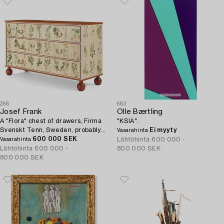
268
683
Josef Frank
Olle Bærtling
A "Flora" chest of drawers, Firma
"KSIA".
Svenskt Tenn, Sweden, probably
Ei myyty
Vasarahinta
1970s.
600 000 SEK
Lähtöhinta
600 000 -
Vasarahinta
Lähtöhinta
600 000 -
800 000 SEK
800 000 SEK