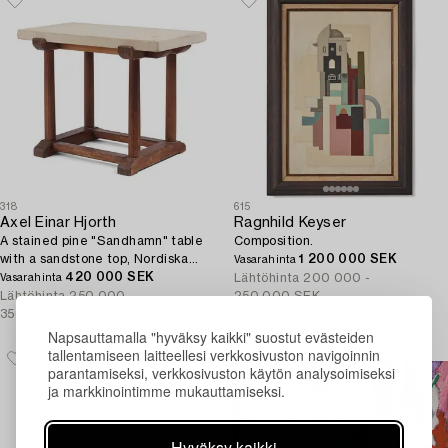
318
615
Axel Einar Hjorth
Ragnhild Keyser
A stained pine "Sandhamn" table
Composition.
with a sandstone top, Nordiska
1 200 000 SEK
Vasarahinta
Kompaniet, Sweden, 1931.
420 000 SEK
Lähtöhinta
200 000 -
Vasarahinta
Lähtöhinta
250 000 -
250 000 SEK
350 000 SEK
Napsauttamalla "hyväksy kaikki" suostut evästeiden
tallentamiseen laitteellesi verkkosivuston navigoinnin
parantamiseksi, verkkosivuston käytön analysoimiseksi
ja markkinointimme mukauttamiseksi.
Hyväksy kaikki