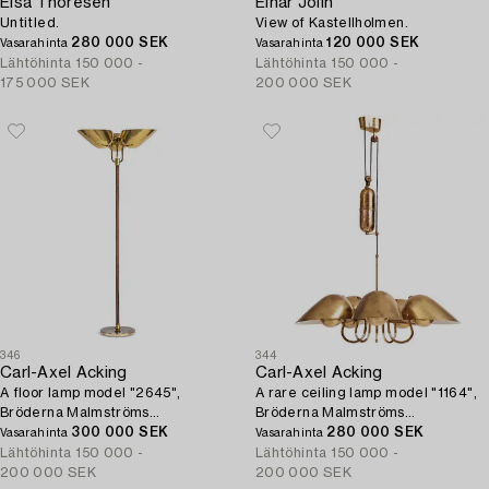
Elsa Thoresen
Einar Jolin
Untitled.
View of Kastellholmen.
280 000 SEK
120 000 SEK
Vasarahinta
Vasarahinta
Lähtöhinta
150 000 -
Lähtöhinta
150 000 -
175 000 SEK
200 000 SEK
346
344
Carl-Axel Acking
Carl-Axel Acking
A floor lamp model "2645",
A rare ceiling lamp model "1164",
Bröderna Malmströms
Bröderna Malmströms
Metallvarufabrik, Malmö, 1940s-
300 000 SEK
Metallvarufabrik, Malmö, 1940-
280 000 SEK
Vasarahinta
Vasarahinta
50s.
50s.
Lähtöhinta
150 000 -
Lähtöhinta
150 000 -
200 000 SEK
200 000 SEK