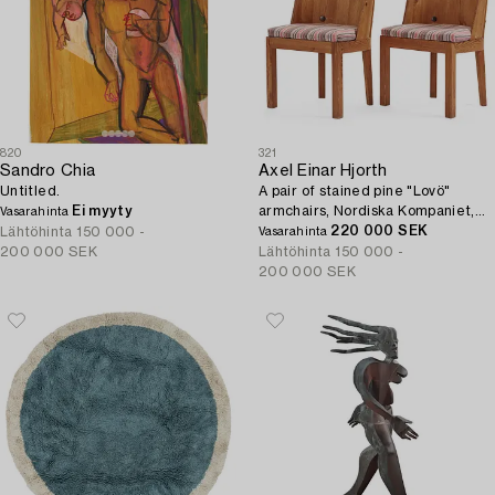
820
321
Sandro Chia
Axel Einar Hjorth
Untitled.
A pair of stained pine "Lovö"
Ei myyty
armchairs, Nordiska Kompaniet,
Vasarahinta
Sweden, 1930s.
220 000 SEK
Lähtöhinta
150 000 -
Vasarahinta
200 000 SEK
Lähtöhinta
150 000 -
200 000 SEK