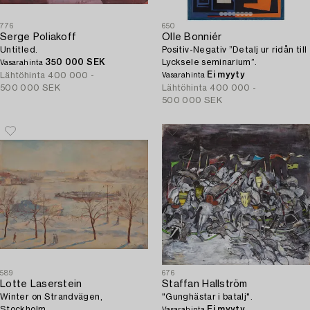
776
650
Serge Poliakoff
Olle Bonniér
Untitled.
Positiv-Negativ ”Detalj ur ridån till
350 000 SEK
Lycksele seminarium”.
Vasarahinta
Ei myyty
Lähtöhinta
400 000 -
Vasarahinta
500 000 SEK
Lähtöhinta
400 000 -
500 000 SEK
589
676
Lotte Laserstein
Staffan Hallström
Winter on Strandvägen,
"Gunghästar i batalj".
Stockholm.
Ei myyty
Vasarahinta